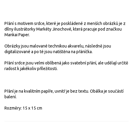
Přání s motivem srdce, které je poskládené z menších obrázků je z
dílny ilustrátorky Markéty Jinochové, která pracuje pod značkou
Mankai Paper.
Obrázky jsou malované technikou akvarelu, následně jsou
digitalizované a po té jsou natištěna na přáníčka.
Přání srdce jsou velmi oblíbená jako svatební přání, ale udělají určitě
radost k jakékoliv příležitosti.
Přání je na kvalitním papíře, uvnitř je bez textu. Obálka je součástí
balení.
Rozměry: 15 x 15 cm