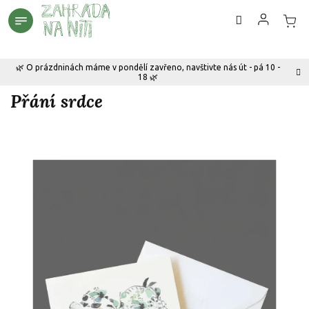
Přejít
na
obsah
🌿 O prázdninách máme v pondělí zavřeno, navštivte nás út - pá 10 -
18 🌿
Přání srdce