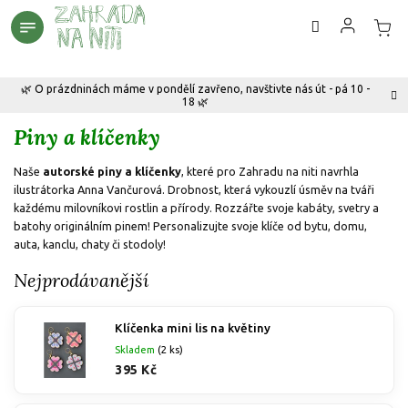
Přejít
na
obsah
🌿 O prázdninách máme v pondělí zavřeno, navštivte nás út - pá 10 -
18 🌿
Piny a klíčenky
Naše
autorské piny a klíčenky
, které pro Zahradu na niti navrhla
ilustrátorka Anna Vančurová. Drobnost, která vykouzlí úsměv na tváři
každému milovníkovi rostlin a přírody. Rozzářte svoje kabáty, svetry a
batohy originálním pinem! Personalizujte svoje klíče od bytu, domu,
auta, kanclu, chaty či stodoly!
Nejprodávanější
Klíčenka mini lis na květiny
Skladem
(2 ks)
395 Kč