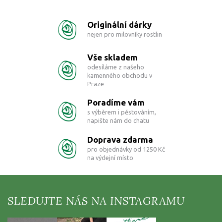
v
l
Originální dárky
á
d
nejen pro milovníky rostlin
a
c
Vše skladem
í
odesíláme z našeho
p
kamenného obchodu v
r
Praze
v
k
Poradíme vám
y
s výběrem i pěstováním,
v
napište nám do chatu
ý
p
Doprava zdarma
i
pro objednávky od 1250 Kč
s
na výdejní místo
u
Z
á
p
a