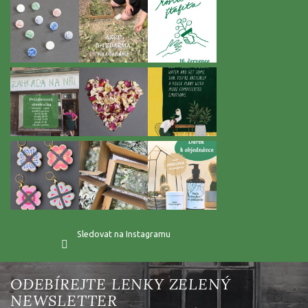
t
í
Sledovat na Instagramu