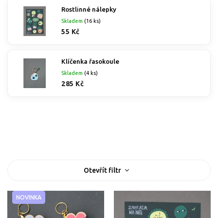
Rostlinné nálepky
Skladem
(16 ks)
55 Kč
Klíčenka řasokoule
Skladem
(4 ks)
285 Kč
Nejprodávanější
Nejlevnější
Nejdražší
Abecedně
V
Otevřít filtr
ý
p
i
NOVINKA
s
p