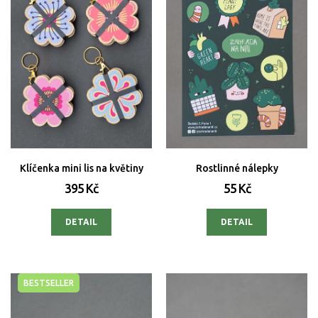
r
o
d
u
k
t
ů
Klíčenka mini lis na květiny
Rostlinné nálepky
395 Kč
55 Kč
DETAIL
DETAIL
BESTSELLER