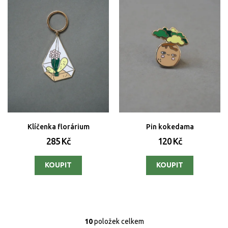
Klíčenka florárium
Pin kokedama
285 Kč
120 Kč
10
položek celkem
O