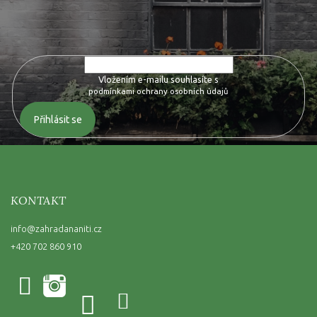
Vložte svůj e-mail a my vám budeme zasílat informace o nových
produktech na našem e-shopu.
Vložením e-mailu souhlasíte s
podmínkami ochrany osobních údajů
Přihlásit se
KONTAKT
info
@
zahradananiti.cz
+420 702 860 910