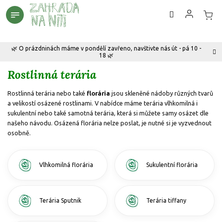
Přejít
na
obsah
🌿 O prázdninách máme v pondělí zavřeno, navštivte nás út - pá 10 -
18 🌿
Rostlinná terária
Rostlinná terária nebo také
florária
jsou skleněné nádoby různých tvarů
a velikostí osázené rostlinami. V nabídce máme terária vlhkomilná i
sukulentní nebo také samotná terária, která si můžete samy osázet dle
našeho návodu. Osázená florária nelze poslat, je nutné si je vyzvednout
osobně.
Vlhkomilná florária
Sukulentní florária
Terária Sputnik
Terária tiffany