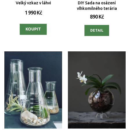
Velký vzkaz v láhvi
DIY Sada na osázení
vlhkomilného terária
1 990 Kč
890 Kč
DETAIL