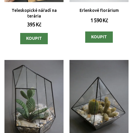
Teleskopické nářadí na
Erlenkové florárium
terária
1 590 Kč
395 Kč