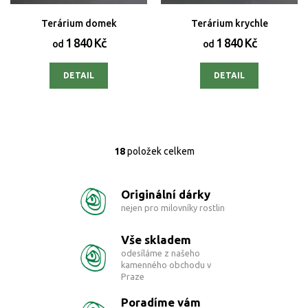
Terárium domek
Terárium krychle
1 840 Kč
1 840 Kč
od
od
DETAIL
DETAIL
18
položek celkem
O
v
l
Originální dárky
á
d
nejen pro milovníky rostlin
a
c
Vše skladem
í
odesíláme z našeho
p
kamenného obchodu v
r
Praze
v
k
Poradíme vám