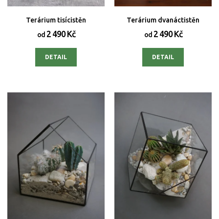
Terárium tisícistěn
Terárium dvanáctistěn
2 490 Kč
2 490 Kč
od
od
DETAIL
DETAIL