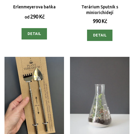
Erlenmeyerova baňka
Terárium Sputnik s
miniorichidejí
290 Kč
od
990 Kč
DETAIL
DETAIL