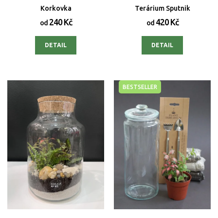
Korkovka
Terárium Sputnik
240 Kč
420 Kč
od
od
DETAIL
DETAIL
BESTSELLER