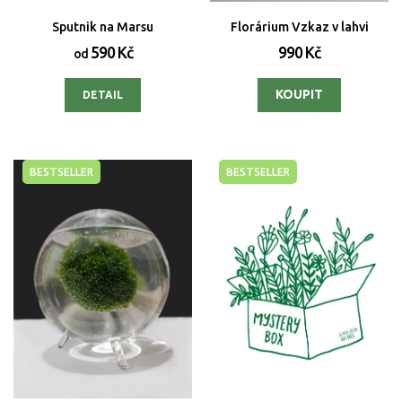
Sputnik na Marsu
Florárium Vzkaz v lahvi
590 Kč
990 Kč
od
DETAIL
BESTSELLER
BESTSELLER