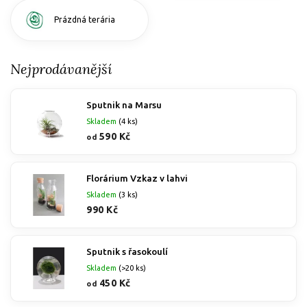
Prázdná terária
Nejprodávanější
Sputnik na Marsu
Skladem
(4 ks)
590 Kč
od
Florárium Vzkaz v lahvi
Skladem
(3 ks)
990 Kč
Sputnik s řasokoulí
Skladem
(>20 ks)
450 Kč
od