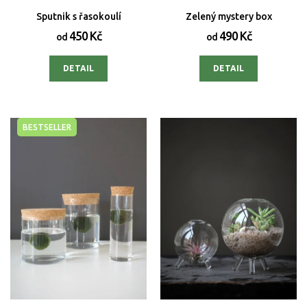
Sputnik s řasokoulí
Zelený mystery box
450 Kč
490 Kč
od
od
DETAIL
DETAIL
BESTSELLER