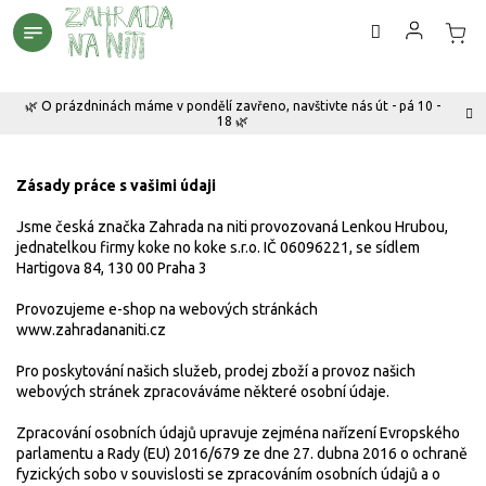
Přejít
na
obsah
🌿 O prázdninách máme v pondělí zavřeno, navštivte nás út - pá 10 -
18 🌿
Zásady práce s vašimi údaji
Jsme česká značka Zahrada na niti provozovaná Lenkou Hrubou,
jednatelkou firmy koke no koke s.r.o. IČ 06096221, se sídlem
Hartigova 84, 130 00 Praha 3
Provozujeme e-shop na webových stránkách
www.zahradananiti.cz
Pro poskytování našich služeb, prodej zboží a provoz našich
webových stránek zpracováváme některé osobní údaje.
Zpracování osobních údajů upravuje zejména nařízení Evropského
parlamentu a Rady (EU) 2016/679 ze dne 27. dubna 2016 o ochraně
fyzických sobo v souvislosti se zpracováním osobních údajů a o