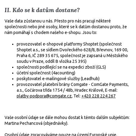
II. Kdo se k datům dostane?
Vaše data zůstanou u nás. Přesto pro nás pracují některé
společnosti nebo jiné osoby, které se k datům dostanou proto, že
nám pomáhají s chodem našeho e-shopu. Jsou to:
provozovatel e-shopové platformy Shoptet (společnost
Shoptet a.s., se sídlem Dvořeckého 628/8, Břevnov, 169 00,
Praha 6, IČ 289 35 675, společnost je zapsaná u Městského
soudu v Praze, oddíl B vložka 25 395)
společnosti podílející se na expedici zboží (GLS)
účetní společnost (4acounting)
poskytovatel e-mailingové služby (Leadhub)
provozovatel platební brány Comgate - ComGate Payments,
a.s., Gočárova třída 1754 / 48b, Hradec Králové, E-mail:
platby-podpora@comgate.cz
, Tel:
+420 228 224 267
Vaše osobní údaje se dále mohou dostat k těmto dalším subjektům:
Martina Pechancová (objednávky).
Osobní údaje zpracováváme pouze na území Evropské unie.