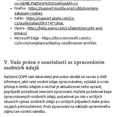
co=GENIE.Platform%3DDesktop&hl=cs
Firefox -
https://support.mozilla.org/cs/kb/povoleni-
zakazani-cookies
Safari -
https://support.apple.com/cs-
cz/guide/safari/sfri11471/mac
Opera -
https://help.opera.com/cs/latest/security-and-
privacy/
Microsoft Edge - https://docs.microsoft.com/cs-
cz/sccm/compliance/deploy-use/browser-profiles
V. Vaše práva v souvislosti se zpracováním
osobních údajů
Nařízení GDPR vám dává mimo jiné právo obrátit se na nás a chtít
informace, jaké vaše osobní údaje zpracováváme, vyžádat si u nás
přístup k těmto údajům a nechat je aktualizovat nebo opravit,
popřípadě požadovat omezení zpracování, můžete požadovat kopii
zpracovávaných osobních údajů, požadovat po nás v určitých
situacích výmaz osobních údajů a v určitých případech máte právo
na jejich přenositelnost. Proti zpracování na základě oprávněného
zájmu lze vznést námitku.