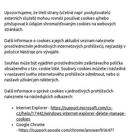
Upozorňujeme, že třetí strany (včetně např. poskytovatelů
externích služeb) mohou rovněž používat cookies a/nebo
přistupovat k údajům shromažďovaným cookies na webových
stránkách.
Další informace o cookies a jejich aktuální seznam naleznete
prostřednictvím jednotlivých internetových prohlížečů, nejčastěji v
položce Nástroje pro vývojáře.
Souhlas může být vyjádřen prostřednictvím zaškrtávacího políčka
obsaženého v tzv. cookie liště. Soubory cookies můžete i následně
v nastavení svého internetového prohlížeče odmítnout, nebo si
nastavit užívání jen některých.
Další informace o správě cookies v jednotlivých prohlížečích
naleznete na následujících odkazech:
Internet Explorer -
https://support.microsoft.com/cs-
cz/help/17442/windows-internet-explorer-delete-manage-
cookies
Google Chrome
-
https://support.google.com/chrome/answer/95647?