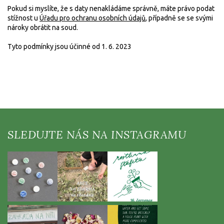
Pokud si myslíte, že s daty nenakládáme správně, máte právo podat
stížnost u
Úřadu pro ochranu osobních údajů
, případně se se svými
nároky obrátit na soud.
Tyto podmínky jsou účinné od 1. 6. 2023
Z
á
p
a
t
í