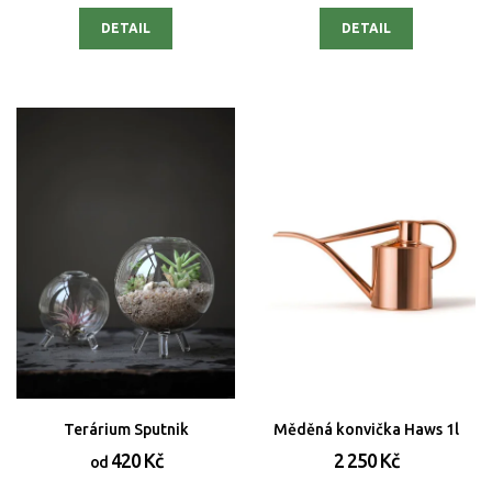
DETAIL
DETAIL
Terárium Sputnik
Měděná konvička Haws 1l
420 Kč
2 250 Kč
od