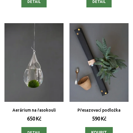
DETAIL
DETAIL
Aerárium na řasokouli
Přesazovací podložka
650 Kč
590 Kč
DETAIL