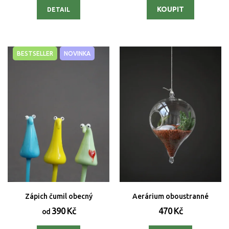
DETAIL
BESTSELLER
NOVINKA
Zápich čumil obecný
Aerárium oboustranné
390 Kč
470 Kč
od