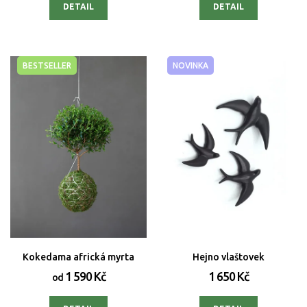
DETAIL
DETAIL
BESTSELLER
NOVINKA
Kokedama africká myrta
Hejno vlaštovek
1 590 Kč
1 650 Kč
od