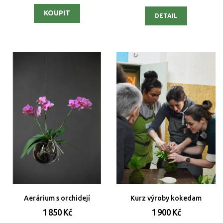
DETAIL
Aerárium s orchidejí
Kurz výroby kokedam
1 850 Kč
1 900 Kč