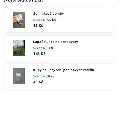
Semínkové bomby
Skladem
(>20 ks)
95 Kč
Lapač slunce na okno tvary
Skladem
(5 ks)
145 Kč
Klipy na uchycení popínavých rostlin
Skladem
(20 ks)
45 Kč
Nejprodávanější
Nejlevnější
Nejdražší
Abecedně