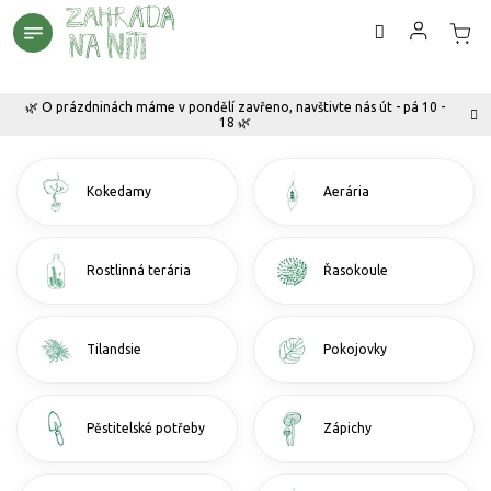
Přejít
na
obsah
🌿 O prázdninách máme v pondělí zavřeno, navštivte nás út - pá 10 -
18 🌿
Kokedamy
Aerária
Rostlinná terária
Řasokoule
Tilandsie
Pokojovky
Pěstitelské potřeby
Zápichy