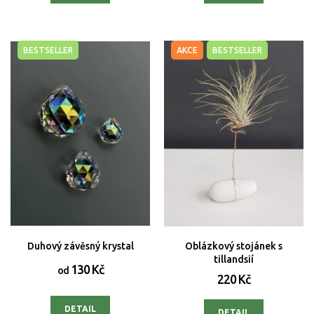
BESTSELLER
AKCE
BESTSELLER
Duhový závěsný krystal
Oblázkový stojánek s
tillandsií
130 Kč
od
220 Kč
DETAIL
DETAIL