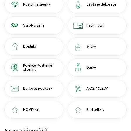
Rostlinné šperky
Závěsné dekorace
Vyrob si sám
Papírnictví
Doplňky
Svíčky
Kolekce Rostlinné
Dárky
aforimy
Dárkové poukazy
AKCE / SLEVY
NOVINKY
Bestsellery
Nejprodávanější