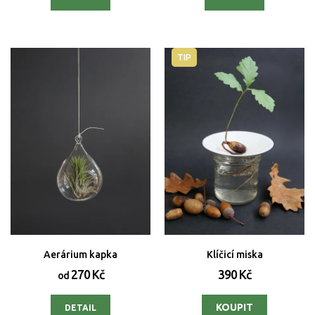
TIP
Aerárium kapka
Klíčicí miska
270 Kč
390 Kč
od
DETAIL