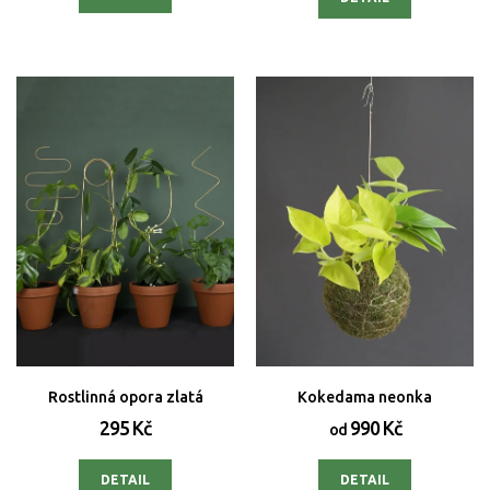
Rostlinná opora zlatá
Kokedama neonka
295 Kč
990 Kč
od
DETAIL
DETAIL