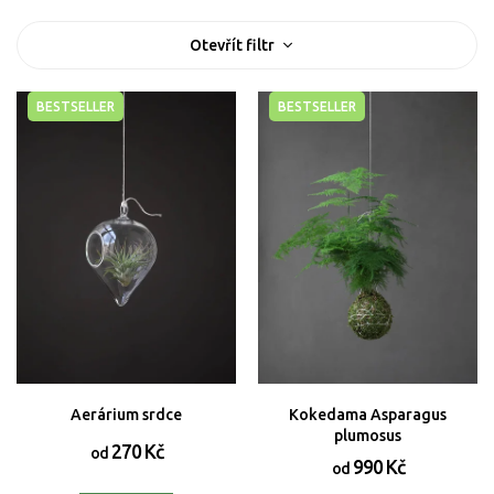
V
Otevřít filtr
ý
p
i
BESTSELLER
BESTSELLER
s
p
r
o
d
u
k
t
ů
Aerárium srdce
Kokedama Asparagus
plumosus
270 Kč
od
990 Kč
od