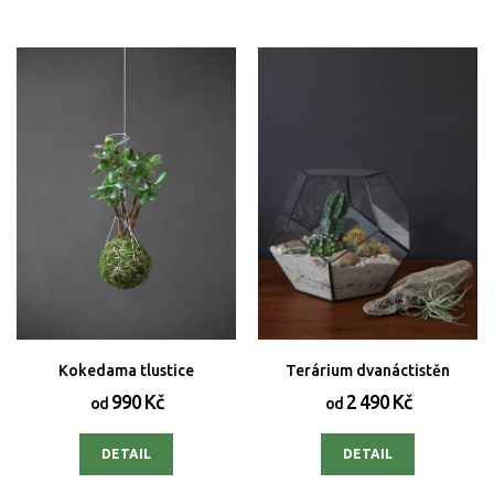
Kokedama tlustice
Terárium dvanáctistěn
990 Kč
2 490 Kč
od
od
DETAIL
DETAIL