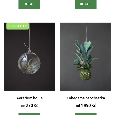
DETAIL
DETAIL
BESTSELLER
Aerárium koule
Kokedama parožnatka
270 Kč
1 990 Kč
od
od