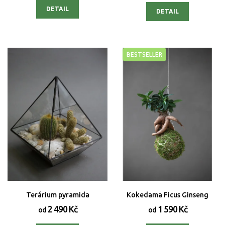
DETAIL
DETAIL
BESTSELLER
Terárium pyramida
Kokedama Ficus Ginseng
2 490 Kč
1 590 Kč
od
od