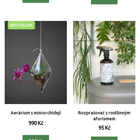
BESTSELLER
Aerárium s miniorchidejí
Rozprašovač s rostlinným
aforismem
990 Kč
95 Kč