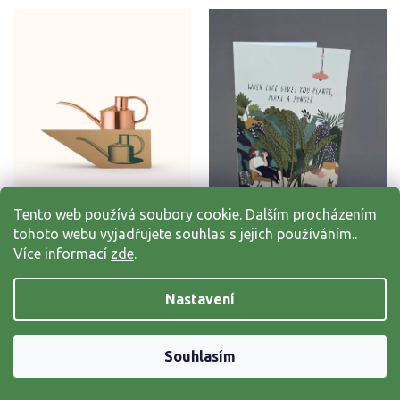
Tento web používá soubory cookie. Dalším procházením
tohoto webu vyjadřujete souhlas s jejich používáním..
Více informací
zde
.
Měděná konvička Haws 0,5l
Přání When life gives you
plants, make a jungle
Nastavení
1 950 Kč
85 Kč
Souhlasím