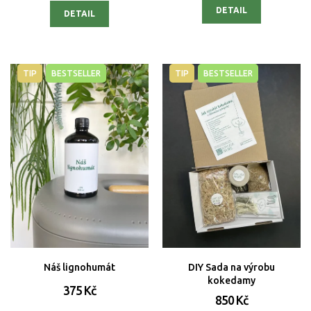
DETAIL
DETAIL
TIP
BESTSELLER
TIP
BESTSELLER
Náš lignohumát
DIY Sada na výrobu
kokedamy
375 Kč
850 Kč