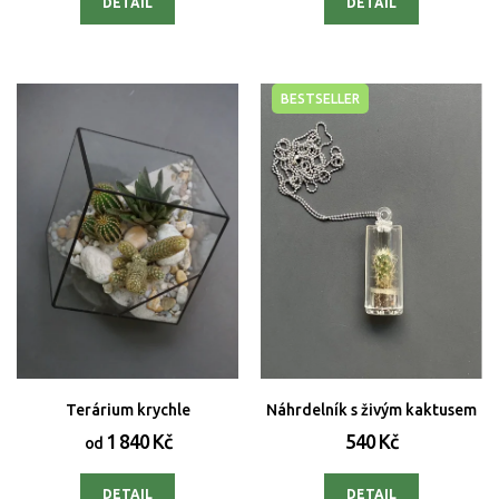
DETAIL
DETAIL
BESTSELLER
Terárium krychle
Náhrdelník s živým kaktusem
1 840 Kč
540 Kč
od
DETAIL
DETAIL