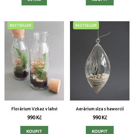
BESTSELLER
BESTSELLER
Florárium Vzkaz v lahvi
Aerárium slza s haworcií
990 Kč
990 Kč