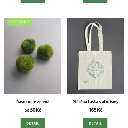
BESTSELLER
Řasokoule zelená
Plátěná taška s aforismy
50 Kč
165 Kč
od
DETAIL
DETAIL