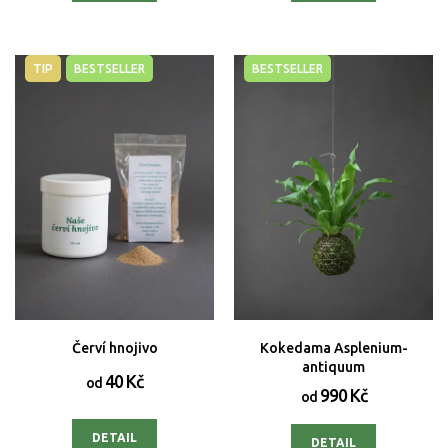
TIP
BESTSELLER
BESTSELLER
Červí hnojivo
Kokedama Asplenium-
antiquum
40 Kč
od
990 Kč
od
DETAIL
DETAIL