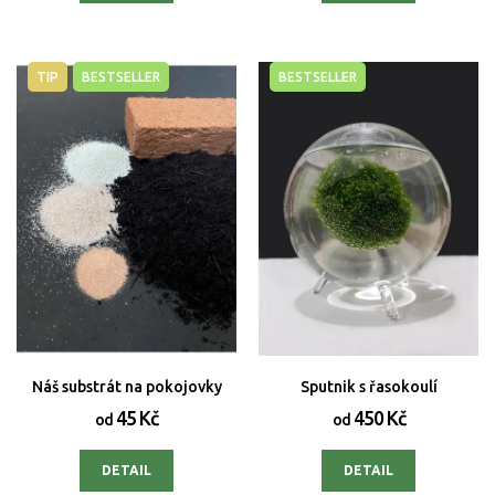
TIP
BESTSELLER
BESTSELLER
Náš substrát na pokojovky
Sputnik s řasokoulí
45 Kč
450 Kč
od
od
DETAIL
DETAIL