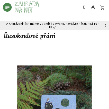
Přejít
na
obsah
🌿 O prázdninách máme v pondělí zavřeno, navštivte nás út - pá 10 -
18 🌿
Řasokoulové přání