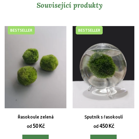
Související produkty
BESTSELLER
BESTSELLER
Řasokoule zelená
Sputnik s řasokoulí
50 Kč
450 Kč
od
od