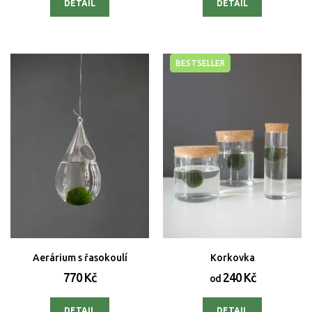
DETAIL
DETAIL
BESTSELLER
Aerárium s řasokoulí
Korkovka
770 Kč
240 Kč
od
DETAIL
DETAIL