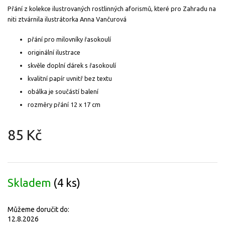
Přání z kolekce ilustrovaných rostlinných aforismů, které pro Zahradu na
niti ztvárnila ilustrátorka Anna Vančurová
přání pro milovníky řasokoulí
originální ilustrace
skvěle doplní dárek s řasokoulí
kvalitní papír uvnitř bez textu
obálka je součástí balení
rozměry přání
12 x 17 cm
85 Kč
Měrná
cena:
Skladem
(4 ks)
Můžeme doručit do:
12.8.2026