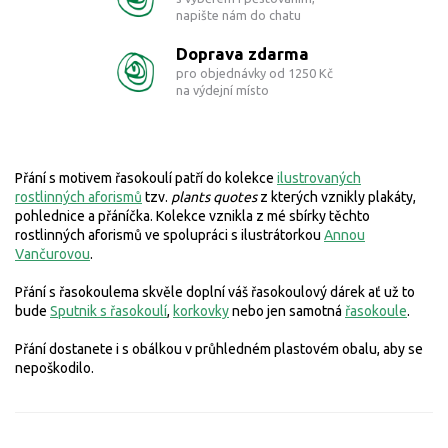
napište nám do chatu
Doprava zdarma
pro objednávky od 1250 Kč
na výdejní místo
Přání s motivem řasokoulí patří do kolekce
ilustrovaných
rostlinných aforismů
tzv.
plants quotes
z kterých vznikly plakáty,
pohlednice a přáníčka.
Kolekce vznikla z mé sbírky těchto
rostlinných aforismů ve spolupráci s ilustrátorkou
Annou
Vančurovou
.
Přání s řasokoulema skvěle doplní váš řasokoulový dárek ať už to
bude
Sputnik s řasokoulí
,
korkovky
nebo jen samotná
řasokoule
.
Přání dostanete i s obálkou v průhledném plastovém obalu, aby se
nepoškodilo.