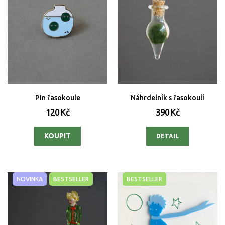
Pin řasokoule
Náhrdelník s řasokoulí
120 Kč
390 Kč
DETAIL
NOVINKA
BESTSELLER
BESTSELLER