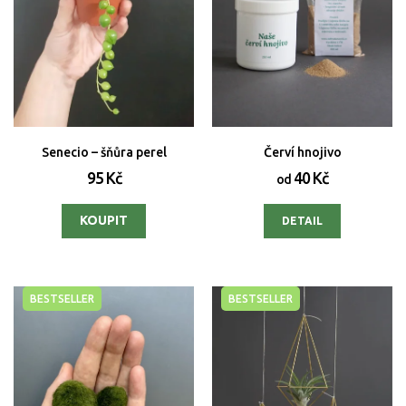
Senecio – šňůra perel
Červí hnojivo
95 Kč
40 Kč
od
DETAIL
BESTSELLER
BESTSELLER