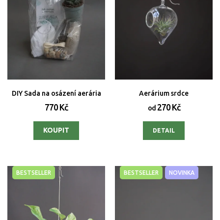
DIY Sada na osázení aerária
Aerárium srdce
770 Kč
270 Kč
od
DETAIL
BESTSELLER
BESTSELLER
NOVINKA