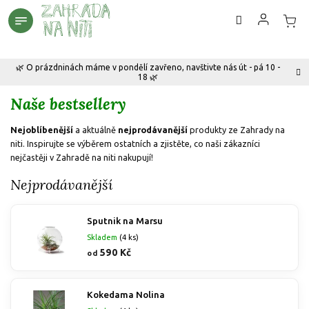
Přejít
na
obsah
🌿 O prázdninách máme v pondělí zavřeno, navštivte nás út - pá 10 -
18 🌿
Naše bestsellery
Nejoblíbenější
a aktuálně
nejprodávanější
produkty ze Zahrady na
niti. Inspirujte se výběrem ostatních a zjistěte, co naši zákazníci
nejčastěji v Zahradě na niti nakupují!
Nejprodávanější
Sputnik na Marsu
Skladem
(4 ks)
590 Kč
od
Kokedama Nolina