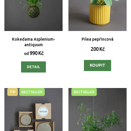
Kokedama Asplenium-
Pilea pepřincová
antiquum
200 Kč
990 Kč
od
DETAIL
TIP
BESTSELLER
BESTSELLER