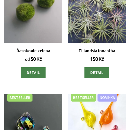
Řasokoule zelená
Tillandsia ionantha
50 Kč
150 Kč
od
DETAIL
DETAIL
BESTSELLER
BESTSELLER
NOVINKA