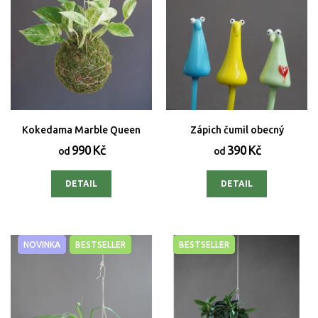
Kokedama Marble Queen
Zápich čumil obecný
990 Kč
390 Kč
od
od
DETAIL
DETAIL
NOVINKA
BESTSELLER
BESTSELLER