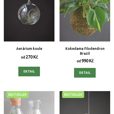
Aerárium koule
Kokedama filodendron
Brazil
270 Kč
od
990 Kč
od
DETAIL
DETAIL
BESTSELLER
BESTSELLER