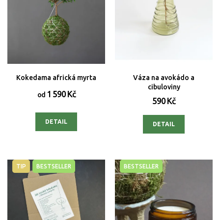
Kokedama africká myrta
Váza na avokádo a
cibuloviny
1 590 Kč
od
590 Kč
DETAIL
DETAIL
TIP
BESTSELLER
BESTSELLER