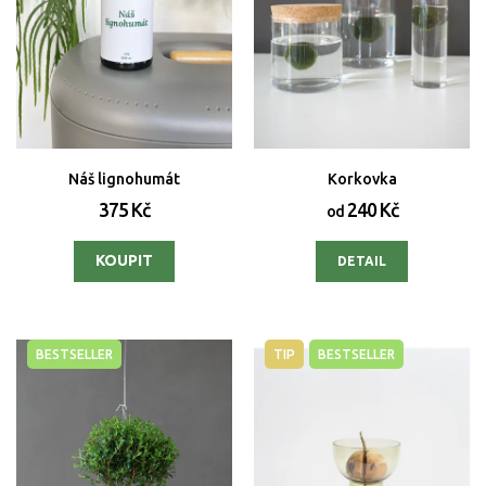
Náš lignohumát
Korkovka
375 Kč
240 Kč
od
DETAIL
BESTSELLER
TIP
BESTSELLER