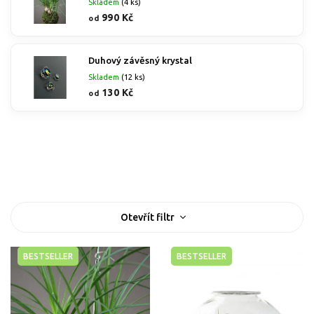
Skladem
(4 ks)
990 Kč
od
Duhový závěsný krystal
Skladem
(12 ks)
130 Kč
od
Nejprodávanější
Nejlevnější
Nejdražší
Abecedně
V
Otevřít filtr
ý
p
i
BESTSELLER
BESTSELLER
s
p
r