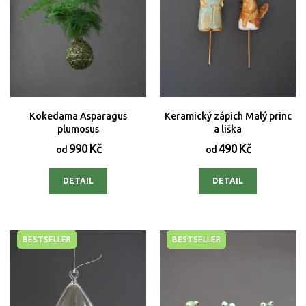
Kokedama Asparagus
Keramický zápich Malý princ
plumosus
a liška
990 Kč
490 Kč
od
od
DETAIL
DETAIL
BESTSELLER
BESTSELLER