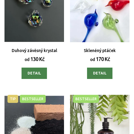
Duhový závěsný krystal
Skleněný ptáček
130 Kč
170 Kč
od
od
DETAIL
DETAIL
TIP
BESTSELLER
BESTSELLER