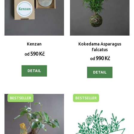
Kenzan
Kokedama Asparagus
falcatus
590 Kč
od
990 Kč
od
DETAIL
DETAIL
BESTSELLER
BESTSELLER