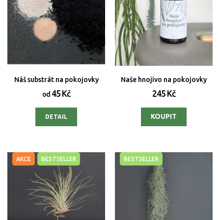
Náš substrát na pokojovky
Naše hnojivo na pokojovky
45 Kč
245 Kč
od
DETAIL
AKCE
BESTSELLER
BESTSELLER