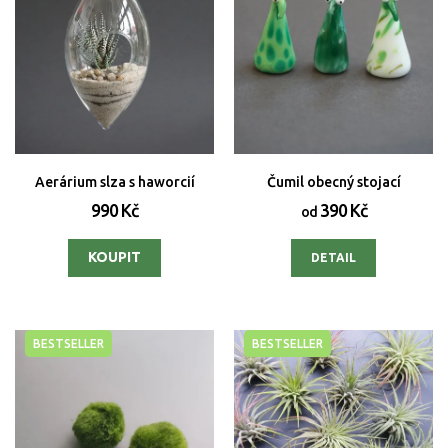
Aerárium slza s haworcií
Čumil obecný stojací
990 Kč
390 Kč
od
DETAIL
BESTSELLER
BESTSELLER