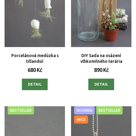
Porcelánová medúzka s
DIY Sada na osázení
tillandsií
vlhkomilného terária
680 Kč
890 Kč
DETAIL
DETAIL
BESTSELLER
NOVINKA
BESTSELLER
AKCE