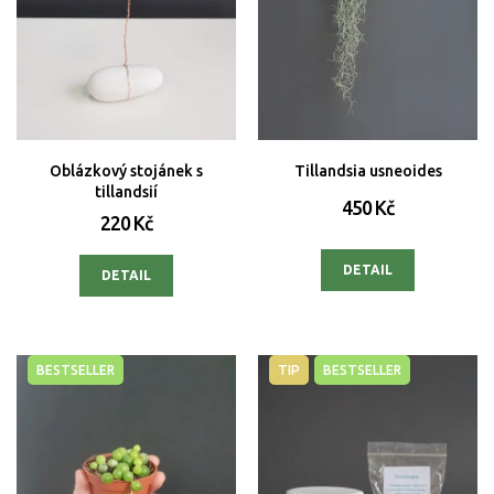
Oblázkový stojánek s
Tillandsia usneoides
tillandsií
450 Kč
220 Kč
DETAIL
DETAIL
BESTSELLER
TIP
BESTSELLER