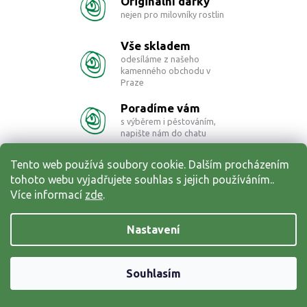
Originální dárky
á
d
nejen pro milovníky rostlin
a
c
Vše skladem
í
odesíláme z našeho
p
kamenného obchodu v
r
Praze
v
k
Poradíme vám
y
s výběrem i pěstováním,
v
napište nám do chatu
ý
p
Doprava zdarma
Tento web používá soubory cookie. Dalším procházením
i
pro objednávky od 1250 Kč
tohoto webu vyjadřujete souhlas s jejich používáním..
s
na výdejní místo
Více informací
zde
.
u
Z
á
Nastavení
p
a
Souhlasím
t
í