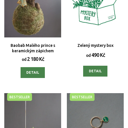
Baobab Malého prince s
Zelený mystery box
keramickým zápichem
490 Kč
od
2 180 Kč
od
DETAIL
DETAIL
BESTSELLER
BESTSELLER