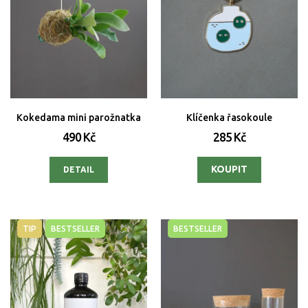
Kokedama mini parožnatka
Klíčenka řasokoule
490 Kč
285 Kč
DETAIL
TIP
BESTSELLER
BESTSELLER