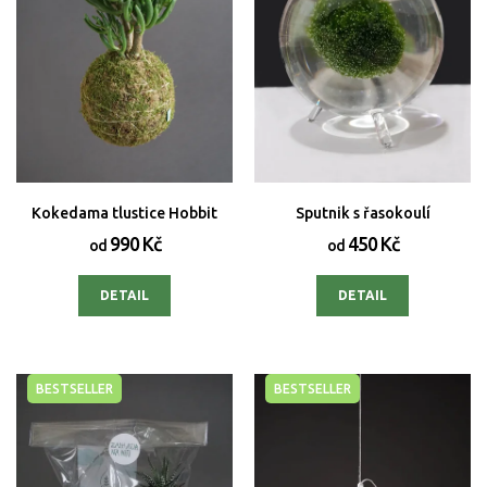
Kokedama tlustice Hobbit
Sputnik s řasokoulí
990 Kč
450 Kč
od
od
DETAIL
DETAIL
BESTSELLER
BESTSELLER