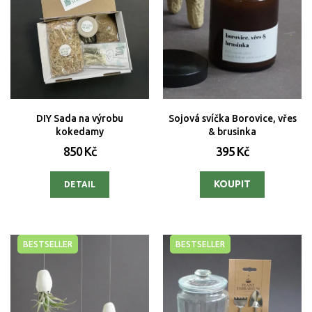
DIY Sada na výrobu
Sojová svíčka Borovice, vřes
kokedamy
& brusinka
850 Kč
395 Kč
DETAIL
BESTSELLER
BESTSELLER