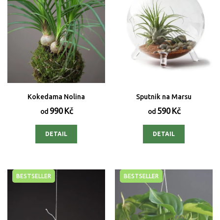
o
d
u
k
t
ů
Kokedama Nolina
Sputnik na Marsu
990 Kč
590 Kč
od
od
DETAIL
DETAIL
BESTSELLER
BESTSELLER