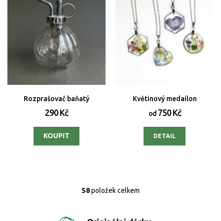
Rozprašovač baňatý
Květinový medailon
290 Kč
750 Kč
od
DETAIL
58
položek celkem
O
v
l