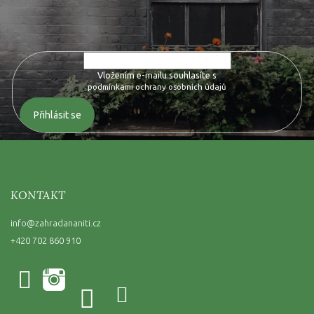
Vložte svůj e-mail a my vám budeme zasílat informace o nových
produktech na našem e-shopu.
Vložením e-mailu souhlasíte s
podmínkami ochrany osobních údajů
Přihlásit se
KONTAKT
info
@
zahradananiti.cz
+420 702 860 910