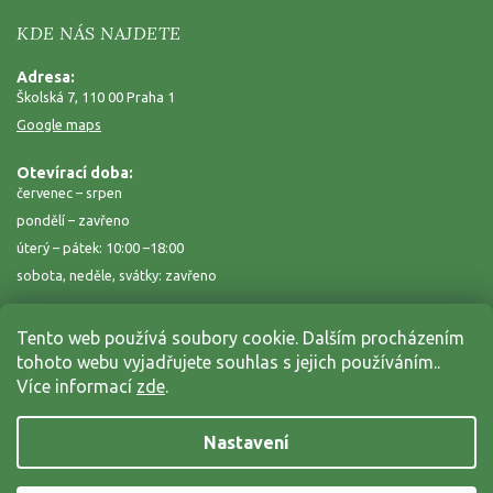
KDE NÁS NAJDETE
Adresa:
Školská 7, 110 00 Praha 1
Google maps
Otevírací doba:
červenec – srpen
pondělí – zavřeno
úterý – pátek: 10:00 –18:00
sobota, neděle, svátky: zavřeno
Tento web používá soubory cookie. Dalším procházením
tohoto webu vyjadřujete souhlas s jejich používáním..
Více informací
zde
.
Nastavení
Copyright 2026
Zahrada na niti
. Všechna práva vyhrazena.
Grafický návrh vytvořil a nakódoval
Shoptak.cz