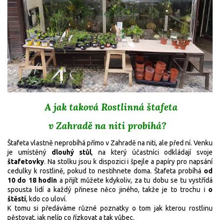
A jak taková Rostlinná štafeta
v Zahradě na niti probíhá?
Štafeta vlastně neprobíhá přímo v Zahradě na niti, ale před ní. Venku
je umístěný
dlouhý stůl
, na který účastníci odkládají svoje
štafetovky
. Na stolku jsou k dispozici i špejle a papíry pro napsání
cedulky k rostlině, pokud to nestihnete doma. Štafeta probíhá
od
10 do 18 hodin
a přijít můžete kdykoliv, za tu dobu se tu vystřídá
spousta lidí a každý přinese něco jiného, takže je to trochu i
o
štěstí
, kdo co uloví.
K tomu si předáváme různé poznatky o tom jak kterou rostlinu
pěstovat, jak nelíp co řízkovat a tak vůbec.