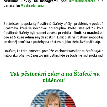
rostlinné úlovky na Instagramu
pod
#rostlinnastafeta
a s
označením
@zahradananiti
S nárůstem popularity Rostlinné štafety přišly i problémy v podobě
účastníků, kteří se nechovají ohleduplně. Proto jsme od 25. kola
Rostlinné štafety byli nuceni zavést
pravidla
- limit na maximální
počet 5 kusů odnášených rostlin
. Limit platí na rostliny, nepočítají
se do něj semínka a potřeby na pěstování jako třeba květináče atp.
Doufám, že toto omezení pomůže zachovat Rostlinnou štafetu jako
milou akci příznivců pěstování rostlin, kde se budeme rádi potkávat!
Tak pěstování zdar a na Štafetě na
viděnou!