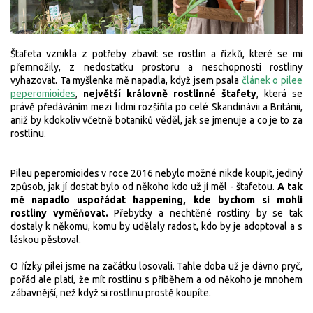
Štafeta vznikla z potřeby zbavit se rostlin a řízků, které se mi
přemnožily, z nedostatku prostoru
a neschopnosti rostliny
vyhazovat.
Ta myšlenka mě napadla, když jsem psala
článek o p
ilee
peperomioides
,
největší královně rostlinné štafety
, která se
právě předáváním mezi lidmi rozšířila po celé Skandinávii a Británii,
aniž by kdokoliv včetně botaniků věděl, jak se jmenuje a co je to za
rostlinu.
Pileu peperomioides v roce 2016 nebylo možné nikde koupit, jediný
způsob, jak jí dostat bylo od někoho kdo už jí měl
- štafetou.
A tak
mě napadlo uspořádat happening, kde bychom si mohli
rostliny vyměňovat.
Přebytky a nechtěné rostliny by se tak
dostaly k někomu, komu by udělaly radost, kdo by je adoptoval a s
láskou pěstoval.
O řízky pilei jsme na začátku losovali. Tahle doba už je dávno pryč,
pořád ale platí, že mít rostlinu s příběhem a od někoho je mnohem
zábavnější, než když si rostlinu prostě koupíte.