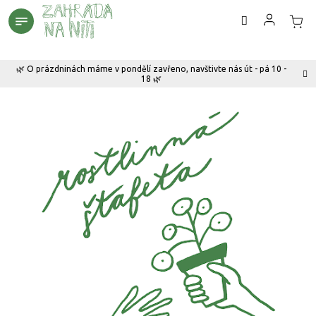
Přejít
na
obsah
🌿 O prázdninách máme v pondělí zavřeno, navštivte nás út - pá 10 -
18 🌿