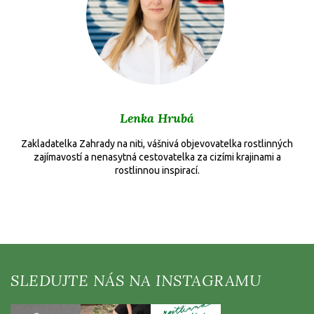
Lenka Hrubá
Zakladatelka Zahrady na niti, vášnivá objevovatelka rostlinných
zajímavostí a nenasytná cestovatelka za cizími krajinami a
rostlinnou inspirací.
Z
á
p
a
t