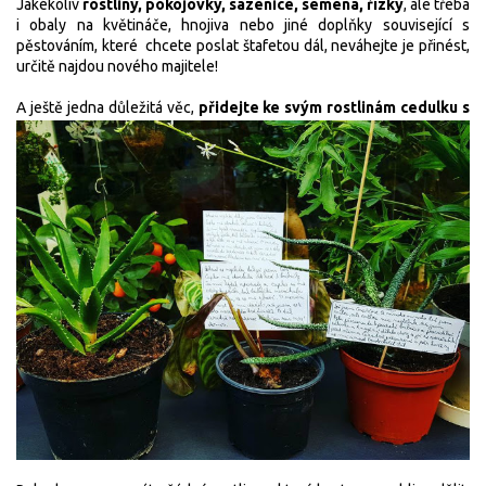
Jakékoliv
rostliny, pokojovky, sazenice, semena, řízky
, ale třeba
i obaly na květináče, hnojiva nebo jiné doplňky související s
pěstováním, které chcete poslat štafetou dál, neváhejte je přinést,
určitě najdou nového majitele!
A ještě jedna důležitá věc,
přidejte ke svým rostlinám
cedulku s
příběhem rostliny
, třeba odkud ji máte, co se jí u vás líbilo a
nelíbilo, proč jí posíláte dál... rostliny, které mají svůj příběh jsou
mnohem cenější a člověk k nim má hned jiný vztah!