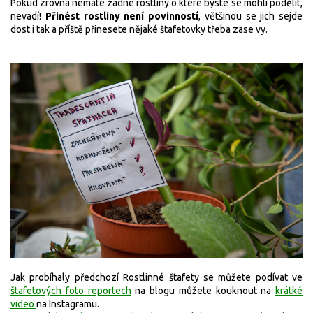
Pokud zrovna nemáte žádné rostliny o které byste se mohli podělit,
nevadí!
P
řinést rostliny není povinností
, většinou se jich sejde
dost i tak a příště přinesete nějaké štafetovky třeba zase vy.
Jak probíhaly předchozí Rostlinné štafety se můžete podívat ve
štafetových foto reportech
na blogu můžete kouknout na
krátké
video
na Instagramu.