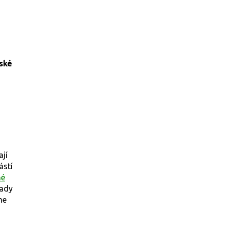
ské
ají
ástí
né
rady
me