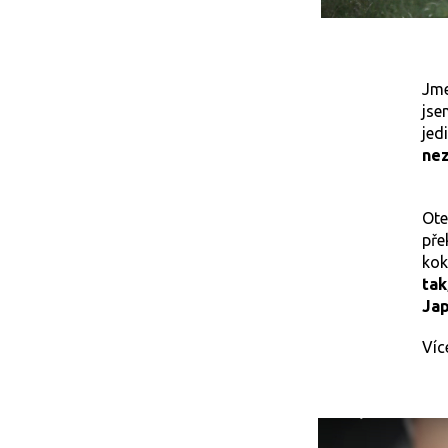
Jme
jse
jed
ne
Ote
pře
ko
tak
Jap
Víc