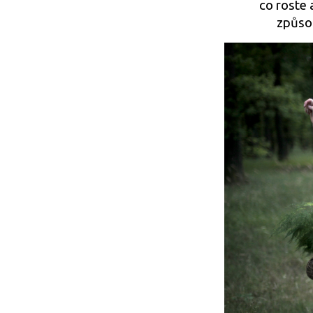
co roste 
způsob