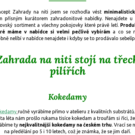
cept Zahrady na niti jsem se rozhodla vést
minimalistic
m přísným kurátorem zahradoniťové nabídky. Nenajdete u
ovský sortiment a všechny pokojovky které právě letí.
Produ
eré máme v nabídce si velmi pečlivě vybírám
a co se 
bně nelíbí v nabídce nenajdete i kdyby se to prodávalo sebelíp
Zahrada na niti stojí na třec
pilířích
Kokedamy
kedamy
ručně vyrábíme přímo v atelieru z kvalitních substrátů
ta léta nám prošlo rukama tisíce kokedam a troufám si říci, že
ábíme ty
nejkvalitnější kokedamy na českém trhu
. Vrací se
na předělání po 5 i 10 letech, což je známka, že se jim daří.