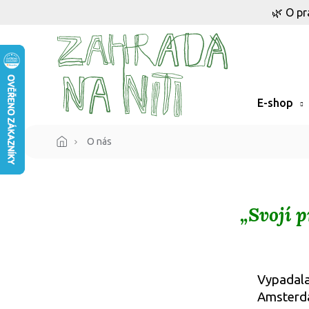
Přejít
🌿 O pr
na
obsah
E-shop
O nás
„Svojí 
Vypadala
Amsterda