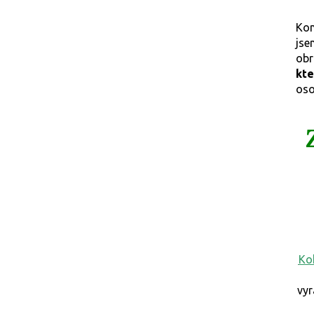
Kon
jse
obr
kt
oso
Ko
vyr