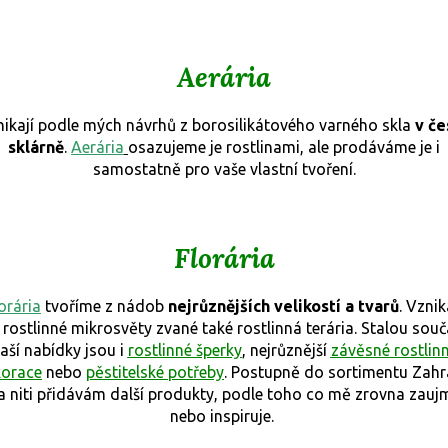
Aerária
ikají podle mých návrhů z borosilikátového varného skla
v če
sklárně
.
Aerária
osazujeme je rostlinami, ale prodáváme je i
samostatně pro vaše vlastní tvoření.
Florária
orária
tvoříme z nádob
nejrůznějších velikostí a tvarů
. Vznik
 rostlinné mikrosvěty zvané také rostlinná terária. Stalou souč
aší nabídky jsou i
rostlinné šperky
, nejrůznější
závěsné rostlin
korace
nebo
pěstitelské potřeby
. Postupně do sortimentu Zah
a niti přidávám další produkty, podle toho co mě zrovna zauj
nebo inspiruje.