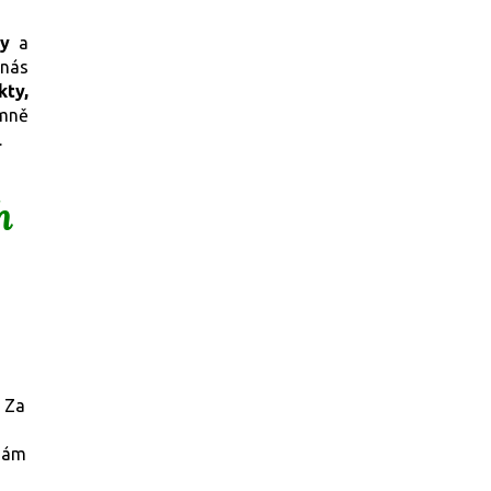
ky
a
 nás
kty,
mně
.
h
. Za
 nám