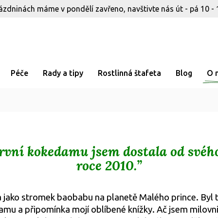
ázdninách máme v pondělí zavřeno, navštivte nás út - pá 10 - 
Péče
Rady a tipy
Rostlinná štafeta
Blog
O 
první kokedamu jsem dostala od svéh
roce 2010.”
 jako stromek baobabu na planetě Malého prince. Byl t
mu a připomínka mojí oblíbené knížky. Ač jsem milovni