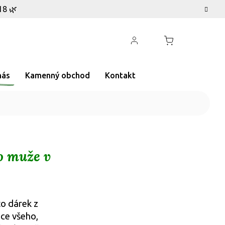
18 🌿
nás
Kamenný obchod
Kontakt
o muže v
o dárek z
ce všeho,