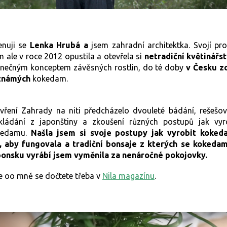
nuji se
Lenka Hrubá a
jsem zahradní architektka. Svojí pro
m ale v roce 2012 opustila a otevřela si
netradiční květinářs
inečným konceptem závěsných rostlin, do té doby
v Česku z
známých
kokedam.
vření Zahrady na niti předcházelo dvouleté bádání, rešešov
kládání z japonštiny a zkoušení různých postupů jak vyr
kedamu.
Našla jsem si svoje postupy jak vyrobit koke
, aby fungovala a tradiční bonsaje z kterých se kokeda
onsku vyrábí jsem vyměnila za nenáročné pokojovky.
e oo mně se dočtete třeba v
Nila magazínu
.