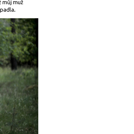
Až můj muž
opadla.