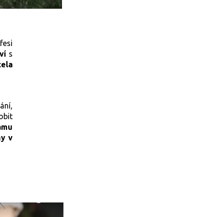
fesi
tví
s
cela
ání,
obit
damu
my v