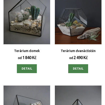
r
o
d
u
k
t
ů
Terárium domek
Terárium dvanáctistěn
1 840 Kč
2 490 Kč
od
od
DETAIL
DETAIL