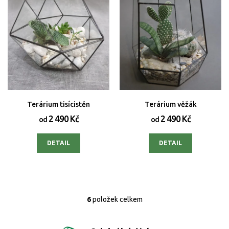
Terárium tisícistěn
Terárium věžák
2 490 Kč
2 490 Kč
od
od
DETAIL
DETAIL
6
položek celkem
O
v
l