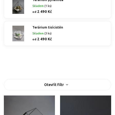
Skladem
(1 ks)
2 490 Kč
od
Terárium tisícistěn
Skladem
(3 ks)
2 490 Kč
od
Nejprodávanější
Nejlevnější
Nejdražší
Abecedně
V
Otevřít filtr
ý
p
i
s
p