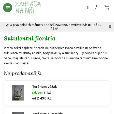
Přejít
na
obsah
🌿 O prázdninách máme v pondělí zavřeno, navštivte nás út - pá 10 -
18 🌿
Sukulentní florária
V této sekci najdete florária nejrůznějších tvarů a velikostí osázená
sukulentními druhy rostlin, tedy kaktusy a sukulenty. Ty nevyžadují příliš
péče, mají ale rádi slunce, takže se hodí na slunečná či minimálně hodně
světlá stanoviště.
Nejprodávanější
Terárium věžák
Skladem
(1 ks)
2 490 Kč
od
Terárium pyramida