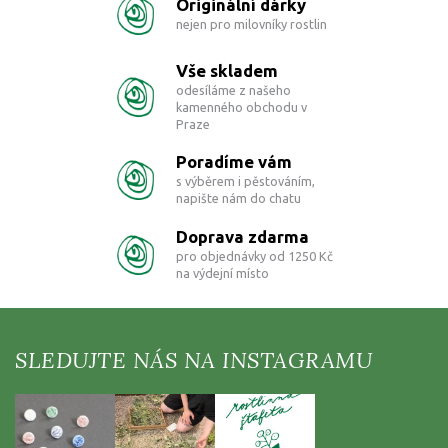
Originální dárky
á
d
nejen pro milovníky rostlin
a
c
Vše skladem
í
odesíláme z našeho
p
kamenného obchodu v
r
Praze
v
k
Poradíme vám
y
s výběrem i pěstováním,
v
napište nám do chatu
ý
p
Doprava zdarma
i
pro objednávky od 1250 Kč
s
na výdejní místo
u
Z
á
p
a
t
í