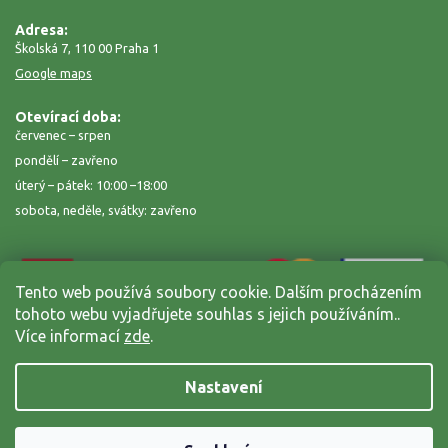
Adresa:
Školská 7, 110 00 Praha 1
Google maps
Otevírací doba:
červenec – srpen
pondělí – zavřeno
úterý – pátek: 10:00 –18:00
sobota, neděle, svátky: zavřeno
Tento web používá soubory cookie. Dalším procházením
tohoto webu vyjadřujete souhlas s jejich používáním..
Více informací
zde
.
Nastavení
Copyright 2026
Zahrada na niti
. Všechna práva vyhrazena.
Grafický návrh vytvořil a nakódoval
Shoptak.cz