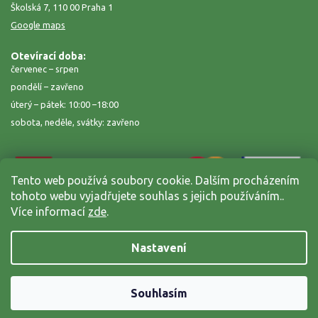
Školská 7, 110 00 Praha 1
Google maps
Otevírací doba:
červenec – srpen
pondělí – zavřeno
úterý – pátek: 10:00 –18:00
sobota, neděle, svátky: zavřeno
Tento web používá soubory cookie. Dalším procházením
tohoto webu vyjadřujete souhlas s jejich používáním..
Více informací
zde
.
Nastavení
Copyright 2026
Zahrada na niti
. Všechna práva vyhrazena.
Grafický návrh vytvořil a nakódoval
Shoptak.cz
Souhlasím
Vytvořil Shoptet