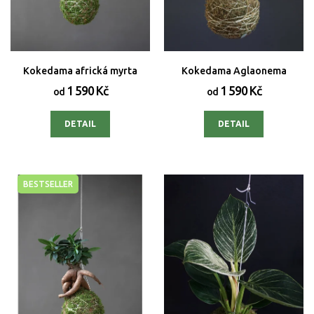
Kokedama africká myrta
Kokedama Aglaonema
1 590 Kč
1 590 Kč
od
od
DETAIL
DETAIL
BESTSELLER