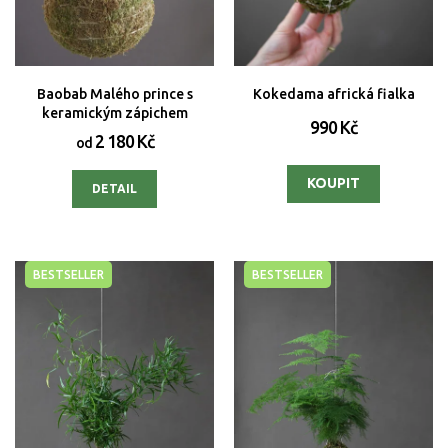
Baobab Malého prince s
Kokedama africká fialka
keramickým zápichem
990 Kč
2 180 Kč
od
DETAIL
BESTSELLER
BESTSELLER