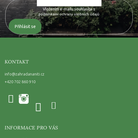
Vložením e-mailu souhlasíte s
podmínkami ochrany osobních údajů
Přihlásit se
KONTAKT
info
@
zahradananiti.cz
+420 702 860 910
INFORMACE PRO VÁS