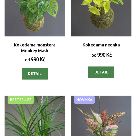
Kokedama monstera
Kokedama neonka
Monkey Mask
990 Kč
od
990 Kč
od
DETAIL
DETAIL
BESTSELLER
NOVINKA