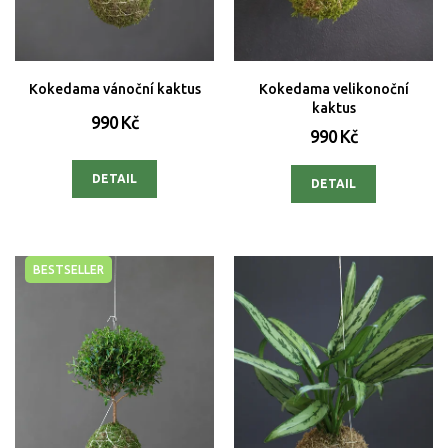
ů
Kokedama vánoční kaktus
Kokedama velikonoční
kaktus
990 Kč
990 Kč
DETAIL
DETAIL
BESTSELLER