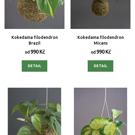
Kokedama filodendron
Kokedama filodendron
Brazil
Micans
990 Kč
990 Kč
od
od
DETAIL
DETAIL