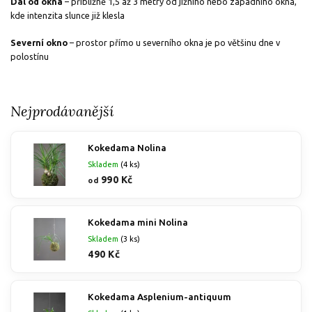
Dál od okna
– přibližně 1,5 až 3 metry od jižního nebo západního okna,
kde intenzita slunce již klesla
Severní okno
– prostor přímo u severního okna je po většinu dne v
polostínu
Nejprodávanější
Kokedama Nolina
Skladem
(4 ks)
990 Kč
od
Kokedama mini Nolina
Skladem
(3 ks)
490 Kč
Kokedama Asplenium-antiquum