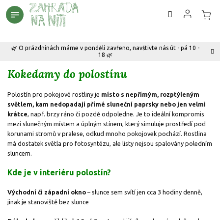
Přejít
na
obsah
🌿 O prázdninách máme v pondělí zavřeno, navštivte nás út - pá 10 -
18 🌿
Kokedamy do polostínu
Polostín pro pokojové rostliny je
místo s nepřímým, rozptýleným
světlem, kam nedopadají přímé sluneční paprsky
nebo jen velmi
krátce
, např. brzy ráno či pozdě odpoledne. Je to ideální kompromis
mezi slunečným místem a úplným stínem, který simuluje prostředí pod
korunami stromů v pralese, odkud mnoho pokojovek pochází.
Rostlina
má dostatek světla pro fotosyntézu, ale listy nejsou spalovány poledním
sluncem.
Kde je v interiéru polostín?
Východní či západní okno
– slunce sem svítí jen cca 3 hodiny denně,
jinak je stanoviště bez slunce