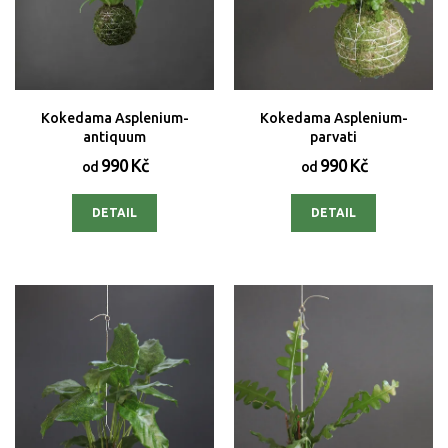
Kokedama Asplenium-
Kokedama Asplenium-
antiquum
parvati
990 Kč
990 Kč
od
od
DETAIL
DETAIL