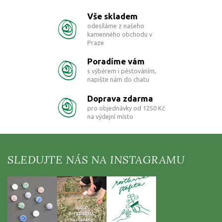
a
c
Vše skladem
í
odesíláme z našeho
p
kamenného obchodu v
r
Praze
v
k
Poradíme vám
y
s výběrem i pěstováním,
v
napište nám do chatu
ý
p
Doprava zdarma
i
pro objednávky od 1250 Kč
s
na výdejní místo
u
Z
á
p
a
t
í