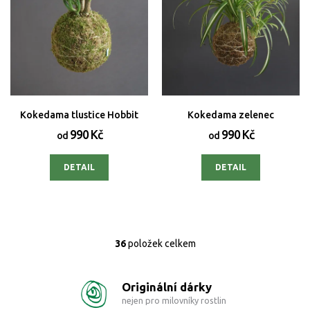
Kokedama tlustice Hobbit
Kokedama zelenec
990 Kč
990 Kč
od
od
DETAIL
DETAIL
36
položek celkem
O
v
l
Originální dárky
á
d
nejen pro milovníky rostlin