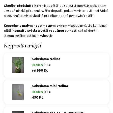
Chodby, předsíně a haly
– jsou většinou stinná stanoviště, pokud tam
alespoň nějaké přirozené světlo dopadá, pokud v místonosti není žádné
okno, není to místo vhodné pro dlouhodobé pěstování rostlin
Koupelny s malým nebo matným oknem
– koupelny často kombinují
nižší intenzitu světla a vyšší vzdušnou vlhkost
, což některým
stínomilnějším rostlinám vyhovuje
Nejprodávanější
Kokedama Nolina
Skladem
(4 ks)
990 Kč
od
Kokedama mini Nolina
Skladem
(3 ks)
490 Kč
Kokedama Asplenium-antiquum