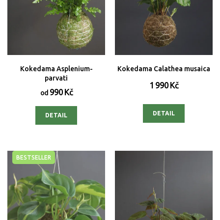
Kokedama Asplenium-
Kokedama Calathea musaica
parvati
1 990 Kč
990 Kč
od
DETAIL
DETAIL
BESTSELLER