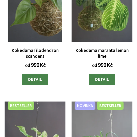
Kokedama filodendron
Kokedama maranta lemon
scandens
lime
990 Kč
990 Kč
od
od
DETAIL
DETAIL
BESTSELLER
NOVINKA
BESTSELLER