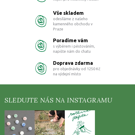
a
c
Vše skladem
í
odesíláme z našeho
p
kamenného obchodu v
r
Praze
v
k
Poradíme vám
y
s výběrem i pěstováním,
v
napište nám do chatu
ý
p
Doprava zdarma
i
pro objednávky od 1250 Kč
s
na výdejní místo
u
Z
á
p
a
t
í