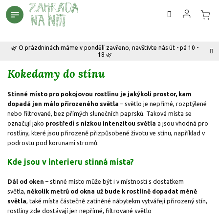
Přejít
na
obsah
🌿 O prázdninách máme v pondělí zavřeno, navštivte nás út - pá 10 -
18 🌿
Kokedamy do stínu
Stinné místo pro pokojovou rostlinu je jakýkoli prostor, kam
dopadá jen málo přirozeného světla
– světlo je nepřímé, rozptýlené
nebo filtrované, bez přímých slunečních paprsků. Taková místa se
označují jako
prostředí s nízkou intenzitou světla
a jsou vhodná pro
rostliny, které jsou přirozeně přizpůsobené životu ve stínu, například v
podrostu pod korunami stromů.
Kde jsou v interieru stinná místa?
Dál od oken
– stinné místo může být i v místnosti s dostatkem
světla,
několik metrů od okna už bude k rostlině dopadat méně
světla
, také místa částečně zatíněné nábytekm vytvářejí přirozený stín,
rostliny zde dostávají jen nepřímé, filtrované světlo