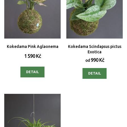
Kokedama Pink Aglaonema
Kokedama Scindapsus pictus
Exotica
1 590 Kč
990 Kč
od
DETAIL
DETAIL