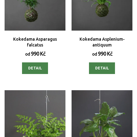
Kokedama Asparagus
Kokedama Asplenium-
falcatus
antiquum
990 Kč
990 Kč
od
od
DETAIL
DETAIL