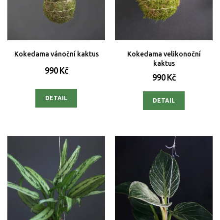
t
ů
Kokedama vánoční kaktus
Kokedama velikonoční
kaktus
990 Kč
990 Kč
DETAIL
DETAIL