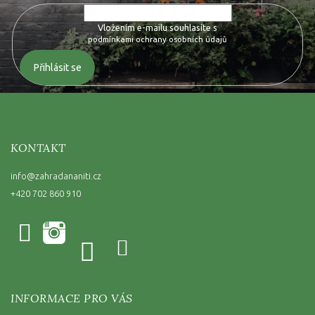
Vložením e-mailu souhlasíte s
podmínkami ochrany osobních údajů
Přihlásit se
KONTAKT
info
@
zahradananiti.cz
+420 702 860 910
INFORMACE PRO VÁS