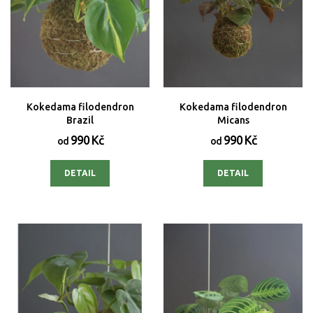
Kokedama filodendron
Kokedama filodendron
Brazil
Micans
990 Kč
990 Kč
od
od
DETAIL
DETAIL