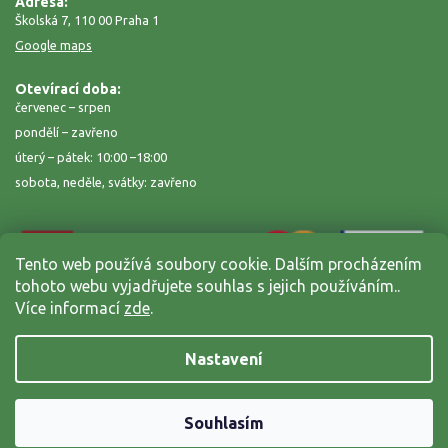
Adresa:
Školská 7, 110 00 Praha 1
Google maps
Otevírací doba:
červenec – srpen
pondělí – zavřeno
úterý – pátek: 10:00 –18:00
sobota, neděle, svátky: zavřeno
Tento web používá soubory cookie. Dalším procházením
tohoto webu vyjadřujete souhlas s jejich používáním..
Více informací
zde
.
Nastavení
Copyright 2026
Zahrada na niti
. Všechna práva vyhrazena.
Grafický návrh vytvořil a nakódoval
Shoptak.cz
Souhlasím
Vytvořil Shoptet