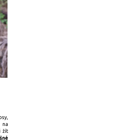
osy,
í na
 žít
šné