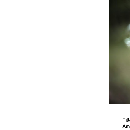
Til
Am