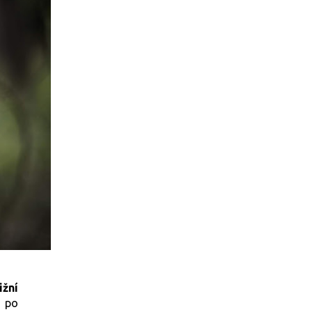
ižní
n po