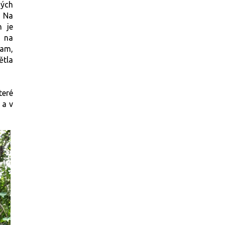
ných
. Na
n je
 na
tam,
ětla
teré
a v