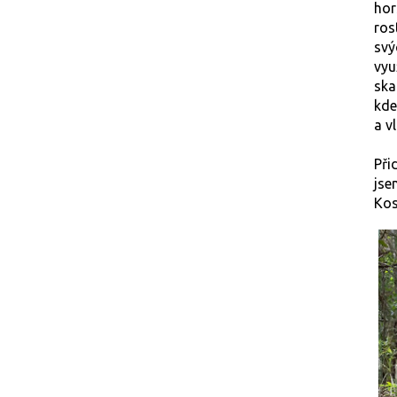
ho
ros
svý
vyu
sk
kd
a v
Při
jse
Kos