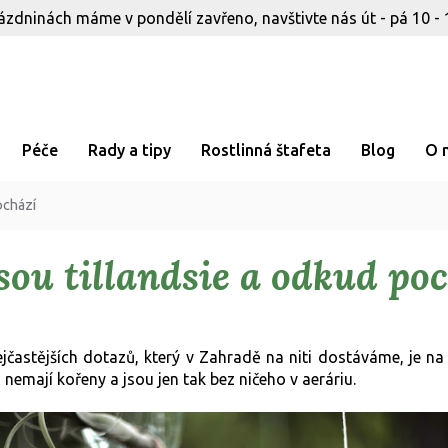
ázdninách máme v pondělí zavřeno, navštivte nás út - pá 10 - 
Péče
Rady a tipy
Rostlinná štafeta
Blog
O 
ochází
sou tillandsie a odkud po
jčastějších dotazů, který v Zahradě na niti dostáváme, je na 
o nemají kořeny a jsou jen tak bez ničeho v aeráriu.