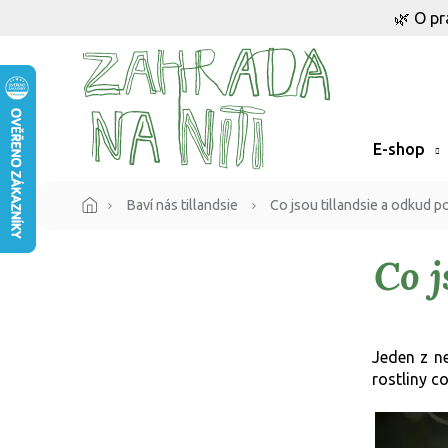
Přejít
🌿 O pr
na
obsah
E-shop
Baví nás tillandsie
Co jsou tillandsie a odkud p
Co j
Jeden z ne
rostliny c