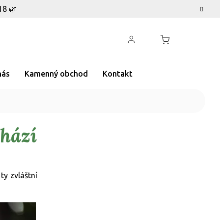
18 🌿
nás
Kamenný obchod
Kontakt
chází
ty zvláštní