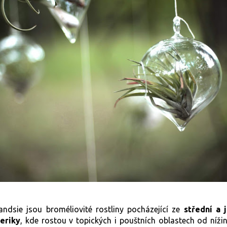
landsie jsou broméliovité rostliny pocházející ze
střední a j
eriky
,
kde rostou v topických i pouštních oblastech od níži