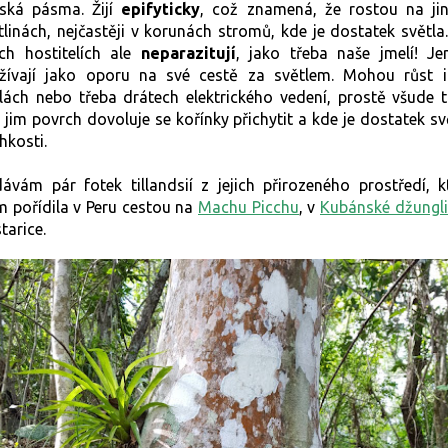
rská
pásma. Žijí
epifyticky
, což znamená, že rostou
na ji
tlinách, nejčastěji v korunách stro
mů, kde je dostatek světla
ch hostitelích
ale
neparazitují
, jako třeba naše jmelí! Je
žívají jako oporu na své cestě za světlem.
Mohou růst i
alách nebo
třeba drátech elektrického vedení, prostě
všude 
e
jim povrch dovoluje se kořínky přichytit a kde je dostatek sv
lhkosti.
dávám pár fotek tillandsií z jejich přirozeného prostředí, k
m pořídila v Peru cestou na
Machu Picchu
,
v
Kubánské džungli
tarice.