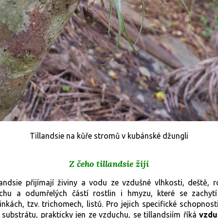
Tillandsie na kůře stromů v kubánské džungli
Z čeho tillandsie žijí
landsie přijímají živiny a vodu ze vzdušné
vlhkosti, deště, r
achu a odumřelých částí
rostlin i hmyzu, které se zachyt
inkách,
tzv. trichomech, listů. Pro jejich specifické
schopnosti
 substrátu, prakticky jen ze
vzduchu, se tillandsiím říká
vzdu