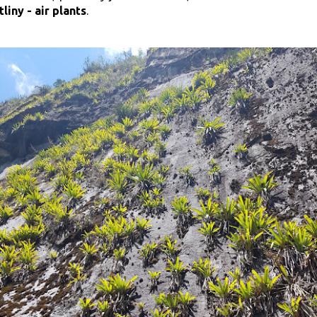
tliny
-
air plants
.