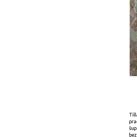
Til
pr
šup
bez