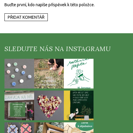
Buďte první, kdo napíše příspěvek k této položce.
PŘIDAT KOMENTÁŘ
Z
á
p
a
t
í