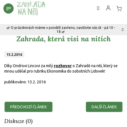
Přejít
na
obsah
🌿 O prázdninách máme v pondělí zavřeno, navštivte nás út - pá 10 -
18 🌿
Zahrada, která visí na nitích
15.2.2016
Díky Ondrovi Lincovi za milý
rozhovor
o Zahradě na niti, který se
mnou udělal pro rubriku Ekonomika do sobotních Lidovek!
publikováno: 13.2. 2016
PŘEDCHOZÍ ČLÁNEK
DALŠÍ ČLÁNEK
Diskuze (0)