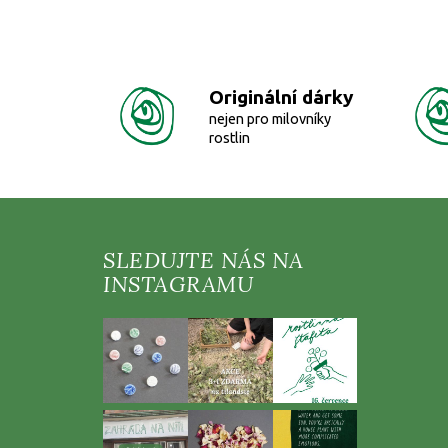
Originální dárky
nejen pro milovníky
rostlin
Z
á
p
a
t
í