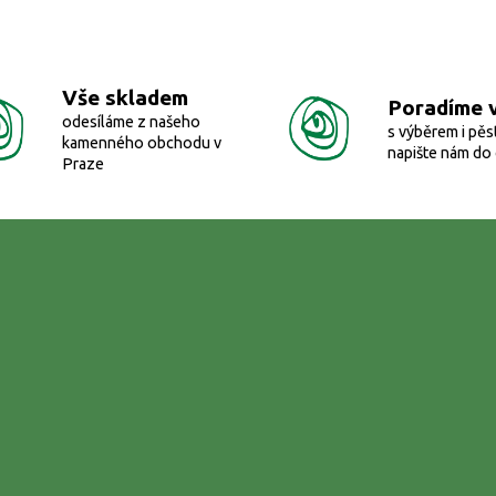
O
v
l
á
d
Vše skladem
Poradíme 
a
odesíláme z našeho
c
s výběrem i pěs
kamenného obchodu v
í
napište nám do
Praze
p
r
v
k
y
v
ý
p
i
s
u