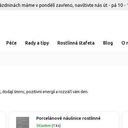
ázdninách máme v pondělí zavřeno, navštivte nás út - pá 10 - 
Péče
Rady a tipy
Rostlinná štafeta
Blog
O 
t, dodají šmrnc, pozitivní energií a rozzáří vám den.
Porcelánové náušnice rostlinné
Skladem
(1 ks)