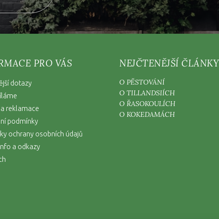
RMACE PRO VÁS
NEJČTENĚJŠÍ ČLÁNKY
O PĚSTOVÁNÍ
ější dotazy
O TILLANDSIÍCH
íláme
O ŘASOKOULÍCH
 a reklamace
O KOKEDAMÁCH
ní podmínky
y ochrany osobních údajů
nfo a odkazy
ch