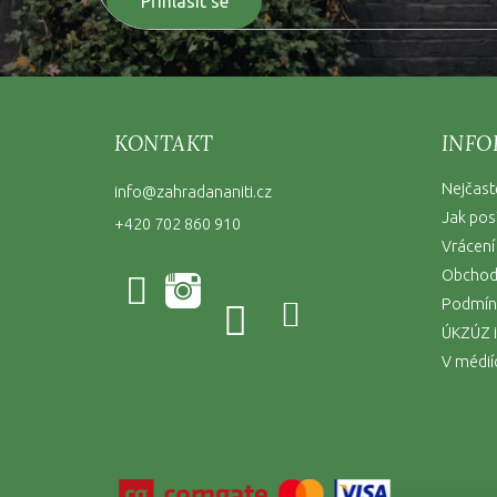
Přihlásit se
KONTAKT
INFO
Nejčast
info
@
zahradananiti.cz
Jak pos
+420 702 860 910
Vrácení
Obchod
Podmínk
ÚKZÚZ i
V médií