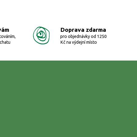
vám
Doprava zdarma
továním,
pro objednávky od 1250
 chatu
Kč na výdejní místo