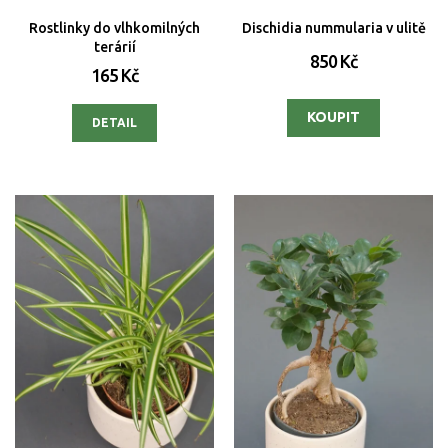
Rostlinky do vlhkomilných
Dischidia nummularia v ulitě
terárií
850 Kč
165 Kč
DETAIL