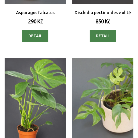
Asparagus falcatus
Dischidia pectinoides v ulitě
290 Kč
850 Kč
DETAIL
DETAIL