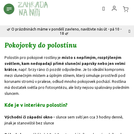
Přejít
na
obsah
🌿 O prázdninách máme v pondělí zavřeno, navštivte nás út - pá 10 -
18 🌿
Pokojovky do polostínu
Polostín pro pokojové rostliny je
místo s nepřímým, rozptýleným
světlem, kam nedopadají přímé sluneční paprsky
nebo jen velmi
krátce
, např. brzy ráno či pozdě odpoledne. Je to ideální kompromis
mezi slunečným místem a úplným stínem, který simuluje prostředí pod
korunami stromů v pralese, odkud mnoho pokojovek pochází.
Rostlina
má dostatek světla pro fotosyntézu, ale listy nejsou spalovány poledním
sluncem.
Kde je v interiéru polostín?
Východní či západní okno
– slunce sem svítí jen cca 3 hodiny denně,
jinak je stanoviště bez slunce