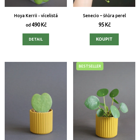
Hoya Kerrii - vícelistá
Senecio – šňůra perel
490 Kč
95 Kč
od
DETAIL
BESTSELLER