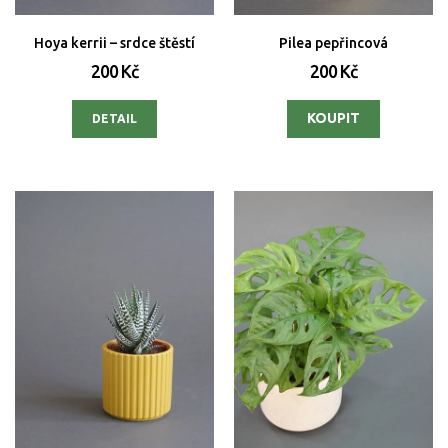
Hoya kerrii – srdce štěstí
Pilea pepřincová
200 Kč
200 Kč
DETAIL