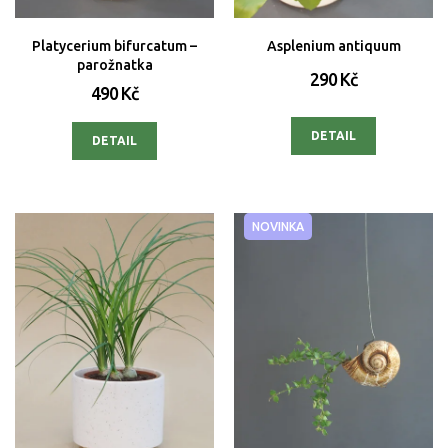
Platycerium bifurcatum –
Asplenium antiquum
parožnatka
290 Kč
490 Kč
DETAIL
DETAIL
NOVINKA