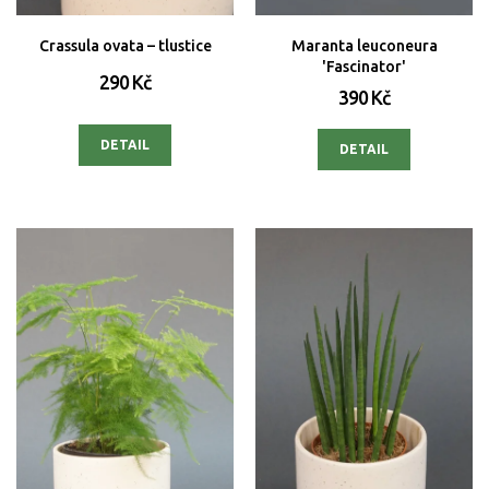
Crassula ovata – tlustice
Maranta leuconeura
'Fascinator'
290 Kč
390 Kč
DETAIL
DETAIL