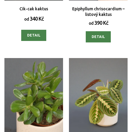
Cik-cak kaktus
Epiphyllum chrisocardium –
listový kaktus
340 Kč
od
390 Kč
od
DETAIL
DETAIL