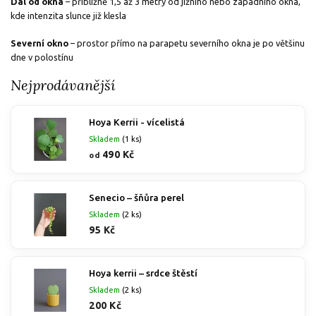
Dál od okna
– přibližně 1,5 až 3 metry od jižního nebo západního okna,
kde intenzita slunce již klesla
Severní okno
– prostor přímo na parapetu severního okna je po většinu
dne v polostínu
Nejprodávanější
Hoya Kerrii - vícelistá
Skladem
(1 ks)
490 Kč
od
Senecio – šňůra perel
Skladem
(2 ks)
95 Kč
Hoya kerrii – srdce štěstí
Skladem
(2 ks)
200 Kč