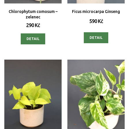
Chlorophytum comosum –
Ficus microcarpa Ginseng
zelenec
590 Kč
290 Kč
DETAIL
DETAIL