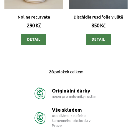
Nolina recurvata
Dischidia ruscifolia v ulitě
290 Kč
850 Kč
DETAIL
DETAIL
28
položek celkem
O
v
l
Originální dárky
á
d
nejen pro milovníky rostlin
a
c
Vše skladem
í
odesíláme z našeho
p
kamenného obchodu v
r
Praze
v