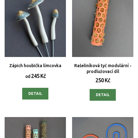
Zápich houbička límcovka
Rašeliníková tyč modulární -
prodlužovací díl
245 Kč
od
250 Kč
DETAIL
DETAIL