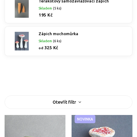
Terakotový samozavlažovací zápich
Skladem
(5 ks)
195 Kč
Zápich muchomůrka
Skladem
(6 ks)
325 Kč
od
Nejprodávanější
Nejlevnější
Nejdražší
Abecedně
V
Otevřít filtr
ý
p
i
NOVINKA
s
p