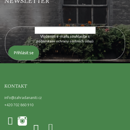
Vložte svůj e-mail a my vám budeme zasílat informace o nových
produktech na našem e-shopu.
Vložením e-mailu souhlasíte s
podmínkami ochrany osobních údajů
Přihlásit se
KONTAKT
info
@
zahradananiti.cz
+420 702 860 910