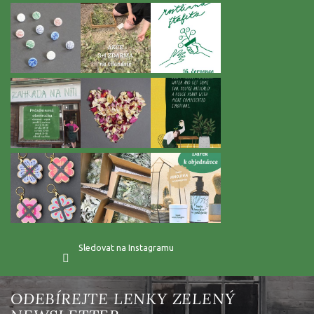
t
í
Sledovat na Instagramu