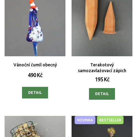
Vánoční čumil obecný
Terakotový
samozavlažovací zápich
490 Kč
195 Kč
DETAIL
DETAIL
NOVINKA
BESTSELLER