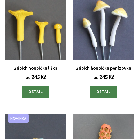
Zápich houbička liška
Zápich houbička penízovka
245 Kč
245 Kč
od
od
DETAIL
DETAIL
NOVINKA