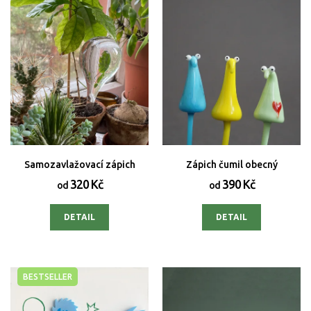
Samozavlažovací zápich
Zápich čumil obecný
320 Kč
390 Kč
od
od
DETAIL
DETAIL
BESTSELLER