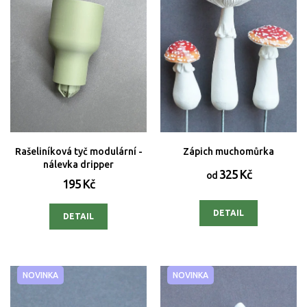
r
o
d
u
k
t
ů
Rašeliníková tyč modulární -
Zápich muchomůrka
nálevka dripper
325 Kč
od
195 Kč
DETAIL
DETAIL
NOVINKA
NOVINKA