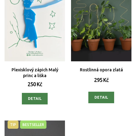
Plexisklový zápich Malý
Rostlinná opora zlatá
princ a liška
295 Kč
250 Kč
DETAIL
DETAIL
TIP
BESTSELLER