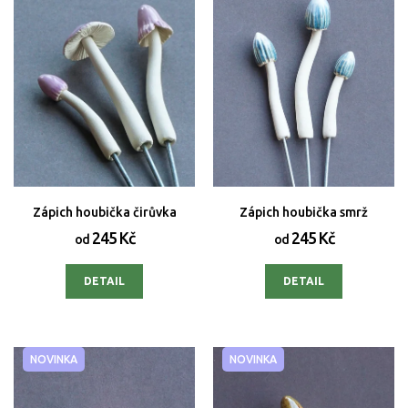
Zápich houbička čirůvka
Zápich houbička smrž
245 Kč
245 Kč
od
od
DETAIL
DETAIL
NOVINKA
NOVINKA