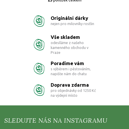
O
v
l
Originální dárky
á
d
nejen pro milovníky rostlin
a
c
Vše skladem
í
odesíláme z našeho
p
kamenného obchodu v
r
Praze
v
k
Poradíme vám
y
s výběrem i pěstováním,
v
napište nám do chatu
ý
p
Doprava zdarma
i
pro objednávky od 1250 Kč
s
na výdejní místo
u
Z
á
p
a