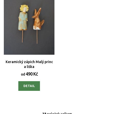
Keramický zápich Malý princ
a liška
490 Kč
od
DETAIL
23
položek celkem