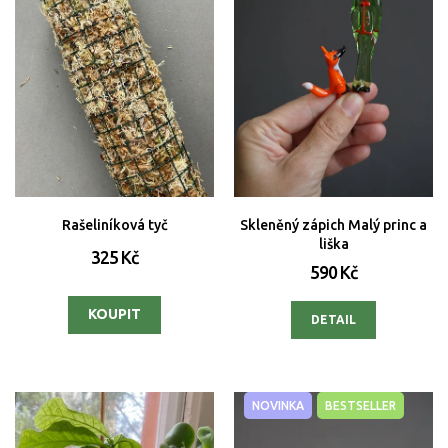
Rašeliníková tyč
Skleněný zápich Malý princ a
liška
325 Kč
590 Kč
DETAIL
NOVINKA
BESTSELLER