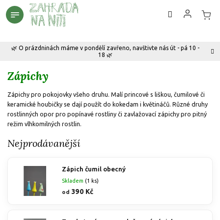
Přejít
na
obsah
🌿 O prázdninách máme v pondělí zavřeno, navštivte nás út - pá 10 -
18 🌿
Zápichy
Zápichy pro pokojovky všeho druhu. Malí princové s liškou, čumilové či
keramické houbičky se dají použít do kokedam i květináčů. Různé druhy
rostlinných opor pro popínavé rostliny či zavlažovací zápichy pro pitný
režim vlhkomilných rostlin.
Nejprodávanější
Zápich čumil obecný
Skladem
(1 ks)
390 Kč
od