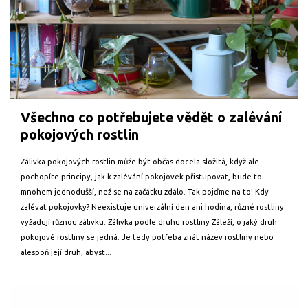
Všechno co potřebujete vědět o zalévání
pokojových rostlin
Zálivka pokojových rostlin může být občas docela složitá, když ale
pochopíte principy, jak k zalévání pokojovek přistupovat, bude to
mnohem jednodušší, než se na začátku zdálo. Tak pojďme na to! Kdy
zalévat pokojovky? Neexistuje univerzální den ani hodina, různé rostliny
vyžadují různou zálivku. Zálivka podle druhu rostliny Záleží, o jaký druh
pokojové rostliny se jedná. Je tedy potřeba znát název rostliny nebo
alespoň její druh, abyst...