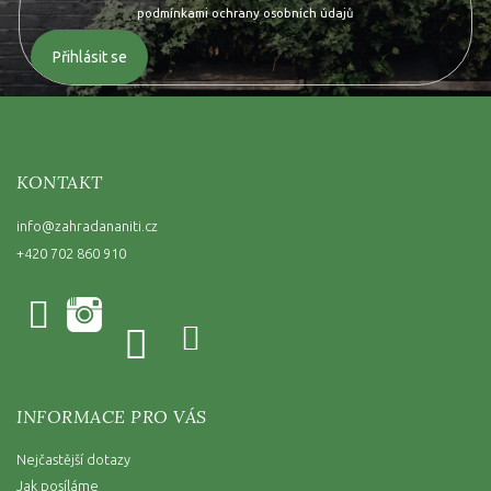
podmínkami ochrany osobních údajů
Přihlásit se
KONTAKT
info
@
zahradananiti.cz
+420 702 860 910
INFORMACE PRO VÁS
Nejčastější dotazy
Jak posíláme