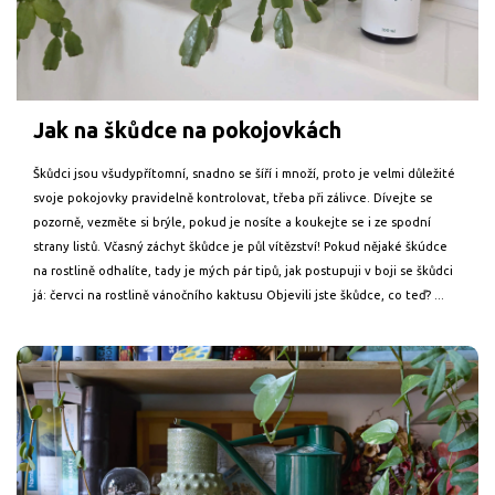
Jak na škůdce na pokojovkách
Škůdci jsou všudypřítomní, snadno se šíří i množí, proto je velmi důležité
svoje pokojovky pravidelně kontrolovat, třeba při zálivce. Dívejte se
pozorně, vezměte si brýle, pokud je nosíte a koukejte se i ze spodní
strany listů. Včasný záchyt škůdce je půl vítězství! Pokud nějaké škúdce
na rostlině odhalíte, tady je mých pár tipů, jak postupuji v boji se škůdci
já: červci na rostlině vánočního kaktusu Objevili jste škůdce, co teď? ...