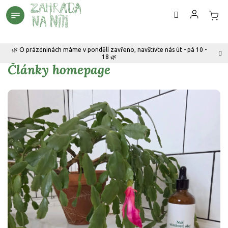
Přejít
na
obsah
🌿 O prázdninách máme v pondělí zavřeno, navštivte nás út - pá 10 -
18 🌿
Články homepage
V
ý
p
i
s
č
l
á
n
k
ů