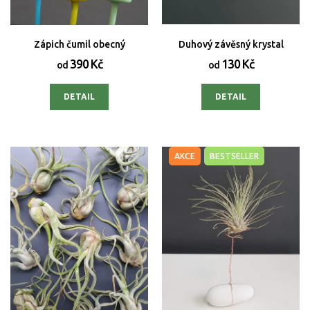
Zápich čumil obecný
Duhový závěsný krystal
390 Kč
130 Kč
od
od
DETAIL
DETAIL
AKCE
BESTSELLER