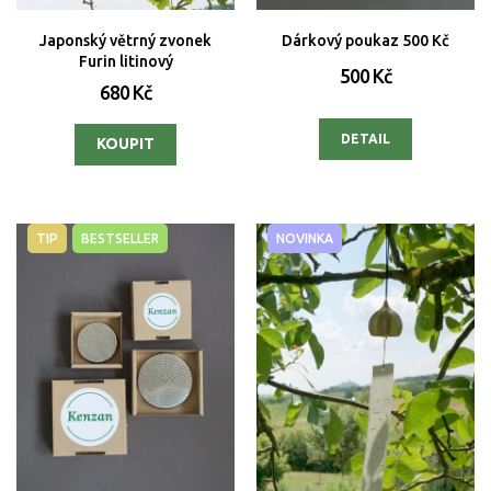
Japonský větrný zvonek
Dárkový poukaz 500 Kč
Furin litinový
500 Kč
680 Kč
DETAIL
TIP
BESTSELLER
NOVINKA