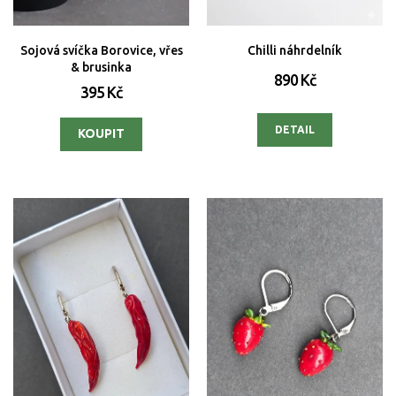
Sojová svíčka Borovice, vřes
Chilli náhrdelník
& brusinka
890 Kč
395 Kč
DETAIL