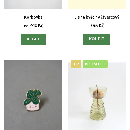
Korkovka
Lis na květiny čtvercový
240 Kč
795 Kč
od
DETAIL
TIP
BESTSELLER