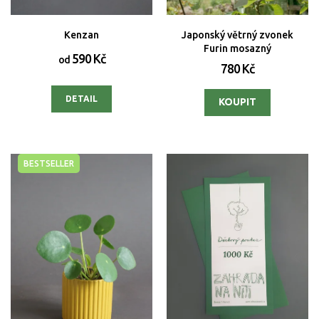
Kenzan
Japonský větrný zvonek
Furin mosazný
590 Kč
od
780 Kč
DETAIL
BESTSELLER