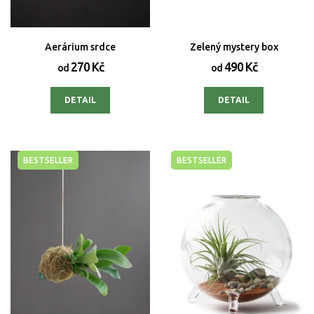
Aerárium srdce
Zelený mystery box
270 Kč
490 Kč
od
od
DETAIL
DETAIL
BESTSELLER
BESTSELLER