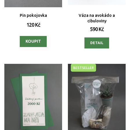
Pin pokojovka
Váza na avokádo a
cibuloviny
120 Kč
590 Kč
DETAIL
BESTSELLER