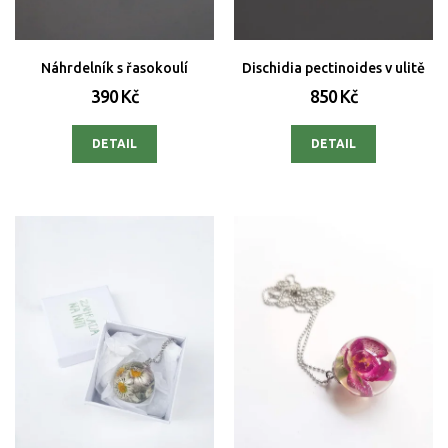
Náhrdelník s řasokoulí
Dischidia pectinoides v ulitě
390 Kč
850 Kč
DETAIL
DETAIL