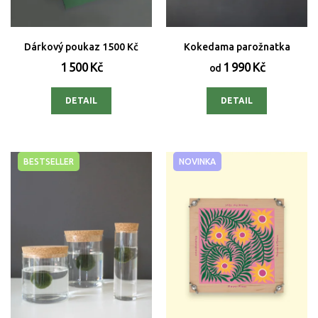
Dárkový poukaz 1500 Kč
Kokedama parožnatka
1 500 Kč
1 990 Kč
od
DETAIL
DETAIL
BESTSELLER
NOVINKA