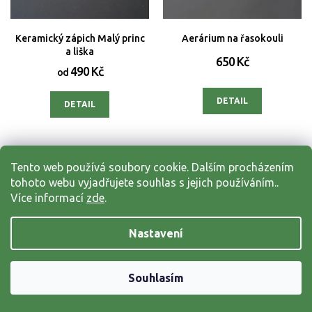
Keramický zápich Malý princ
Aerárium na řasokouli
a liška
650 Kč
490 Kč
od
DETAIL
DETAIL
NOVINKA
NOVINKA
Tento web používá soubory cookie. Dalším procházením
tohoto webu vyjadřujete souhlas s jejich používáním..
Více informací
zde
.
Nastavení
Souhlasím