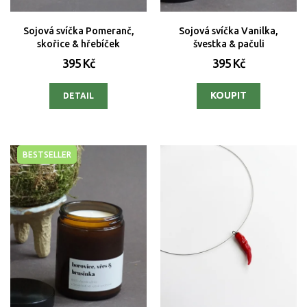
Sojová svíčka Pomeranč,
Sojová svíčka Vanilka,
skořice & hřebíček
švestka & pačuli
395 Kč
395 Kč
DETAIL
BESTSELLER