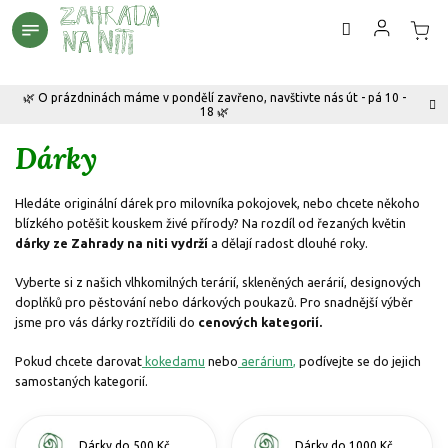
Přejít
na
obsah
🌿 O prázdninách máme v pondělí zavřeno, navštivte nás út - pá 10 -
18 🌿
Dárky
Hledáte originální dárek pro milovníka pokojovek, nebo chcete někoho
blízkého potěšit kouskem živé přírody? Na rozdíl od řezaných květin
dárky ze Zahrady na niti vydrží
a dělají radost dlouhé roky.
Vyberte si z našich vlhkomilných terárií, skleněných aerárií, designových
doplňků pro pěstování nebo dárkových poukazů. Pro snadnější výběr
jsme pro vás dárky roztřídili do
cenových kategorií.
Pokud chcete darovat
kokedamu
nebo
aerárium
,
podívejte se do jejich
samostaných kategorií.
Dárky do 500 Kč
Dárky do 1000 Kč