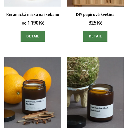
Keramická miska na ikebanu
DIY papírová květina
1 190 Kč
325 Kč
od
DETAIL
DETAIL