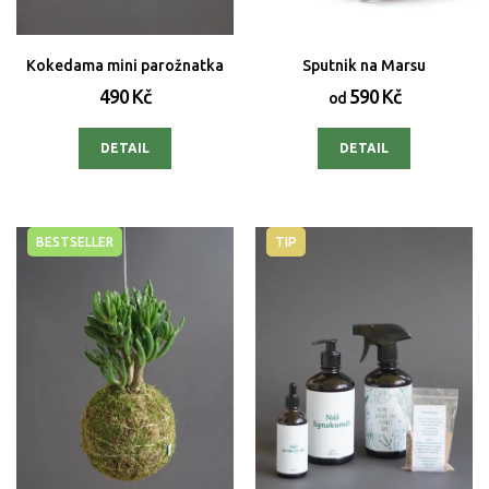
Kokedama mini parožnatka
Sputnik na Marsu
490 Kč
590 Kč
od
DETAIL
DETAIL
BESTSELLER
TIP