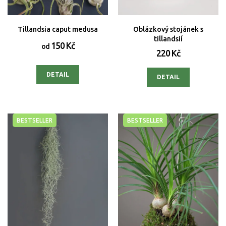
Tillandsia caput medusa
Oblázkový stojánek s
tillandsií
150 Kč
od
220 Kč
DETAIL
DETAIL
BESTSELLER
BESTSELLER