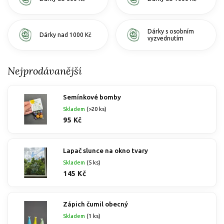
Dárky s osobním
Dárky nad 1000 Kč
vyzvednutím
Nejprodávanější
Semínkové bomby
Skladem
(>20 ks)
95 Kč
Lapač slunce na okno tvary
Skladem
(5 ks)
145 Kč
Zápich čumil obecný
Skladem
(1 ks)