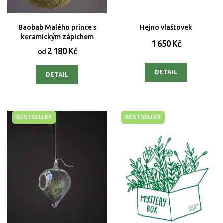
Baobab Malého prince s
Hejno vlaštovek
keramickým zápichem
1 650 Kč
2 180 Kč
od
DETAIL
DETAIL
BESTSELLER
BESTSELLER