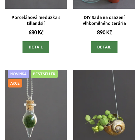
Porcelánová medúzka s
DIY Sada na osázení
tillandsií
vlhkomilného terária
680 Kč
890 Kč
DETAIL
DETAIL
NOVINKA
BESTSELLER
AKCE