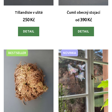
Tillandisie v ulitě
Čumil obecný stojací
250 Kč
390 Kč
od
DETAIL
DETAIL
BESTSELLER
NOVINKA