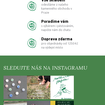
í
odesíláme z našeho
p
kamenného obchodu v
r
Praze
v
k
Poradíme vám
y
s výběrem i pěstováním,
v
napište nám do chatu
ý
p
Doprava zdarma
i
pro objednávky od 1250 Kč
s
na výdejní místo
u
Z
á
p
a
t
í