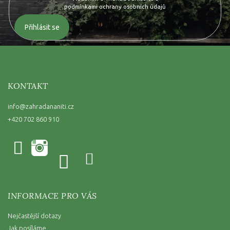
podmínkami ochrany osobních údajů
Přihlásit se
KONTAKT
info
@
zahradananiti.cz
+420 702 860 910
INFORMACE PRO VÁS
Nejčastější dotazy
Jak posíláme