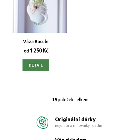
Váza Bacule
1 250 Kč
od
DETAIL
19
položek celkem
O
v
l
Originální dárky
á
d
nejen pro milovníky rostlin
a
c
Vše skladem