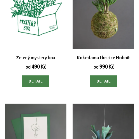
Zelený mystery box
Kokedama tlustice Hobbit
490 Kč
990 Kč
od
od
DETAIL
DETAIL