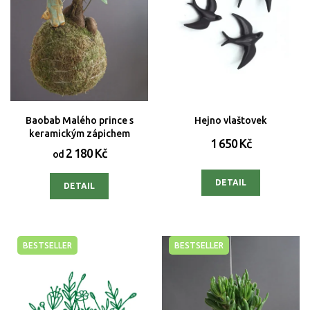
d
u
k
t
ů
Baobab Malého prince s
Hejno vlaštovek
keramickým zápichem
1 650 Kč
2 180 Kč
od
DETAIL
DETAIL
BESTSELLER
BESTSELLER