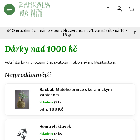
Přejít
na
obsah
🌿 O prázdninách máme v pondělí zavřeno, navštivte nás út - pá 10 -
18 🌿
Dárky nad 1000 kč
Větší dárky k narozeninám, svatbám nebo jiným příležitostem.
Nejprodávanější
Baobab Malého prince s keramickým
zápichem
Skladem
(2 ks)
2 180 Kč
od
Hejno vlaštovek
Skladem
(2 ks)