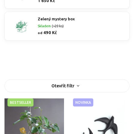
1 650 Kč
Zelený mystery box
Skladem
(>20 ks)
490 Kč
od
Nejprodávanější
Nejlevnější
Nejdražší
Abecedně
V
Otevřít filtr
ý
p
i
BESTSELLER
NOVINKA
s
p
r
o