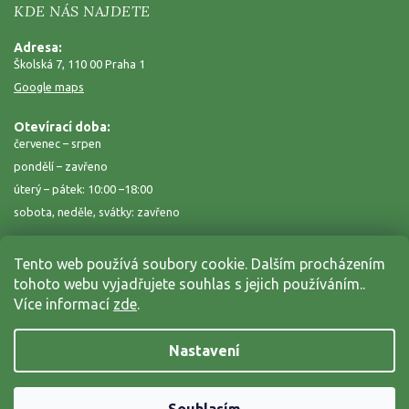
KDE NÁS NAJDETE
Adresa:
Školská 7, 110 00 Praha 1
Google maps
Otevírací doba:
červenec – srpen
pondělí – zavřeno
úterý – pátek: 10:00 –18:00
sobota, neděle, svátky: zavřeno
Tento web používá soubory cookie. Dalším procházením
tohoto webu vyjadřujete souhlas s jejich používáním..
Více informací
zde
.
Nastavení
Copyright 2026
Zahrada na niti
. Všechna práva vyhrazena.
Grafický návrh vytvořil a nakódoval
Shoptak.cz
Vytvořil Shoptet