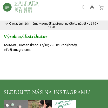
Přejít
na
obsah
🌿 O prázdninách máme v pondělí zavřeno, navštivte nás út - pá 10 -
18 🌿
Výrobce/distributor
AMAGRO, Komenského 37/10; 290 01 Poděbrady,
info@amagro.com
Z
á
p
a
t
í