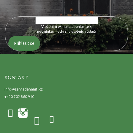
produktech na našem e-shopu.
Vložením e-mailu souhlasíte s
podmínkami ochrany osobních údajů
Přihlásit se
KONTAKT
info
@
zahradananiti.cz
+420 702 860 910