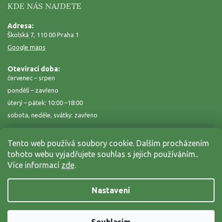
KDE NÁS NAJDETE
Adresa:
Školská 7, 110 00 Praha 1
Google maps
Otevírací doba:
červenec – srpen
pondělí – zavřeno
úterý – pátek: 10:00 –18:00
sobota, neděle, svátky: zavřeno
Tento web používá soubory cookie. Dalším procházením
tohoto webu vyjadřujete souhlas s jejich používáním..
Více informací
zde
.
Nastavení
Copyright 2026
Zahrada na niti
. Všechna práva vyhrazena.
Grafický návrh vytvořil a nakódoval
Shoptak.cz
Vytvořil Shoptet