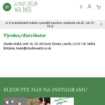
Přejít
na
obsah
🌿 O prázdninách máme v pondělí zavřeno, navštivte nás út - pá 10 -
18 🌿
Výrobce/distributor
Studio Wald, Unit 16, 30-38 Dock Street, Leeds, LS10 1JF, Velká
Británie, team@studiowald.co.uk
Z
á
p
a
t
í