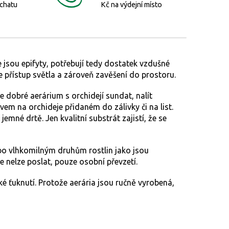
 chatu
Kč na výdejní místo
e jsou epifyty, potřebují tedy dostatek vzdušné
 přístup světla a zároveň zavěšení do prostoru.
 dobré aerárium s orchidejí sundat, nalít
vem na orchideje přidaném do zálivky či na list.
emné drtě. Jen kvalitní substrát zajistí, že se
bo vlhkomilným druhům rostlin jako jsou
e nelze poslat, pouze osobní převzetí.
ké ťuknutí.
Protože aerária jsou ručně vyrobená,