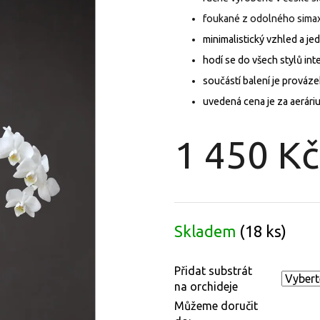
foukané z odolného sima
minimalistický vzhled a j
hodí se do všech stylů int
součástí balení je prováz
uvedená cena je za aerári
1 450 Kč
Měrná
cena:
Skladem
(18 ks)
Přidat substrát
na orchideje
Můžeme doručit