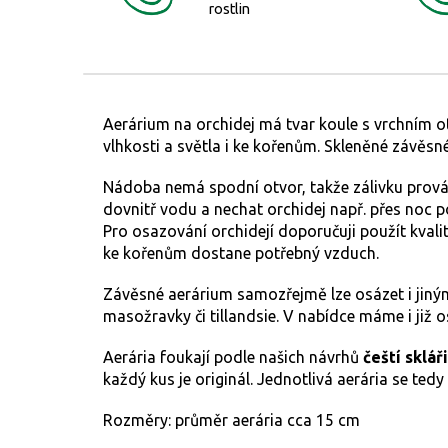
rostlin
Aerárium na orchidej má tvar koule s vrchním 
vlhkosti a světla i ke kořenům. Skleněné závěsn
Nádoba nemá spodní otvor, takže zálivku provád
dovnitř vodu a nechat orchidej např. přes noc po
Pro osazování orchidejí doporučuji použít kvalitn
ke kořenům dostane potřebný vzduch.
Závěsné aerárium samozřejmě lze osázet i jiný
masožravky či tillandsie. V nabídce máme i již o
Aerária foukají podle našich návrhů
čeští skláři
každý kus je originál. Jednotlivá aerária se tedy
Rozměry: průměr aerária cca 15 cm