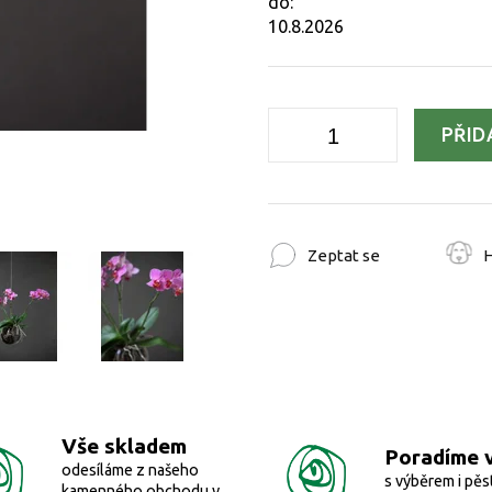
do:
10.8.2026
PŘID
Zeptat se
H
Vše skladem
Poradíme 
odesíláme z našeho
s výběrem i pěs
kamenného obchodu v