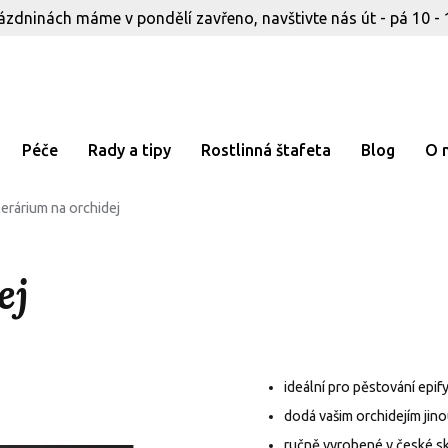
ázdninách máme v pondělí zavřeno, navštivte nás út - pá 10 - 
Péče
Rady a tipy
Rostlinná štafeta
Blog
O 
erárium na orchidej
ej
ideální pro pěstování epify
dodá vašim orchidejím jin
ručně vyrobené v české s