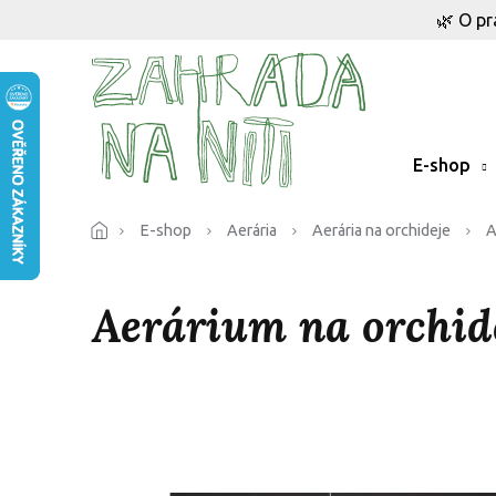
Přejít
🌿 O pr
na
obsah
E-shop
E-shop
Aerária
Aerária na orchideje
A
Aerárium na orchid