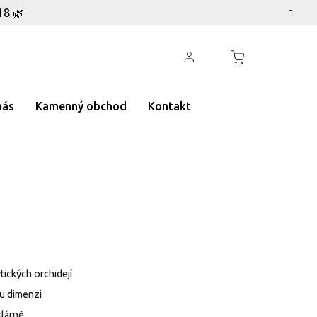
18 🌿
nás
Kamenný obchod
Kontakt
tických orchidejí
ou dimenzi
klárně