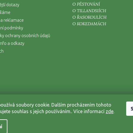
O PĚSTOVÁNÍ
ější dotazy
O TILLANDSIÍCH
íláme
O ŘASOKOULÍCH
 a reklamace
O KOKEDAMÁCH
ní podmínky
y ochrany osobních údajů
nfo a odkazy
ch
oužívá soubory cookie. Dalším procházením tohoto
ujete souhlas s jejich používáním.. Více informací
zde
.
Copyright 2026
Zahrada na niti
. Všechna práva vyhrazena.
Grafický návrh vytvořil a nakódoval
Shoptak.cz
í
Vytvořil Shoptet