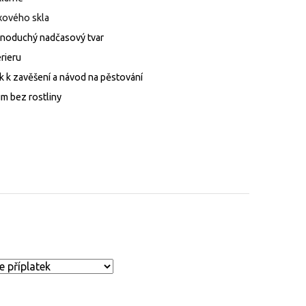
xového skla
ednoduchý nadčasový tvar
erieru
ek k zavěšení a návod na pěstování
um bez rostliny