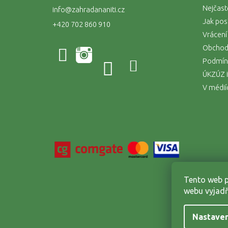
Nejčast
info
@
zahradananiti.cz
Jak pos
+420 702 860 910
Vrácení
Obchod
Podmínk
ÚKZÚZ i
V médií
Tento web p
webu vyjadř
Nastaven