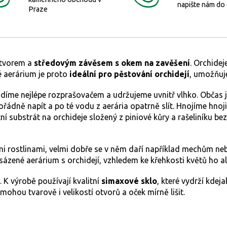
napište nám do
Praze
otvorem a
středovým závěsem s okem na zavěšení
. Orchidej
é aerárium je proto
ideální pro pěstování orchidejí
, umožňuje
íme nejlépe rozprašovačem a udržujeme uvnitř vlhko. Občas je
řádně napít a po té vodu z aerária opatrně slít. Hnojíme hnoji
í substrát na orchideje složený z piniové kůry a rašeliníku bez j
mi rostlinami, velmi dobře se v něm daří například mechům ne
sázené aerárium s orchidejí, vzhledem ke křehkosti květů ho al
. K výrobě používají kvalitní
simaxové sklo
, které vydrží kdeja
 mohou tvarově i velikostí otvorů a oček mírně lišit.