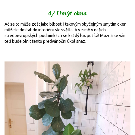
4/ Umýt okna
Ač se to může zdát jako blbost, i takovým obyčejným umytím oken
můžete dostat do interiéru víc světla. A v zimě v našich
středoevropských podmínkách se každý lux počítá! Možná se vám
teď bude plnit tento předvánoční úkol snáz.