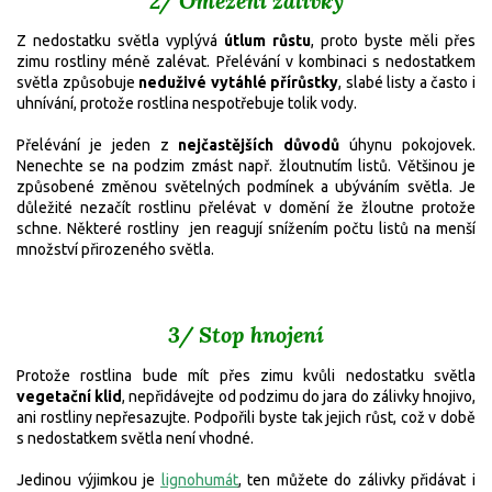
2/ Omezení zálivky
Z nedostatku světla vyplývá
útlum růstu
, proto byste měli přes
zimu rostliny méně zalévat. Přelévání v kombinaci s nedostatkem
světla způsobuje
neduživé vytáhlé přírůstky
, slabé listy a často i
uhnívání, protože rostlina nespotřebuje tolik vody.
Přelévání je jeden z
nejčastějších důvodů
úhynu pokojovek.
Nenechte se na podzim zmást např. žloutnutím listů. Většinou je
způsobené změnou světelných podmínek a ubýváním světla. Je
důležité nezačít rostlinu přelévat v domění že žloutne protože
schne. Některé rostliny jen reagují snížením počtu listů na menší
množství přirozeného světla.
3/ Stop hnojení
Protože rostlina bude mít přes zimu kvůli nedostatku světla
vegetační klid
, nepřidávejte od podzimu do jara do zálivky hnojivo,
ani rostliny nepřesazujte. Podpořili byste tak jejich růst, což v době
s nedostatkem světla není vhodné.
Jedinou výjimkou je
lignohumát
, ten můžete do zálivky přidávat i