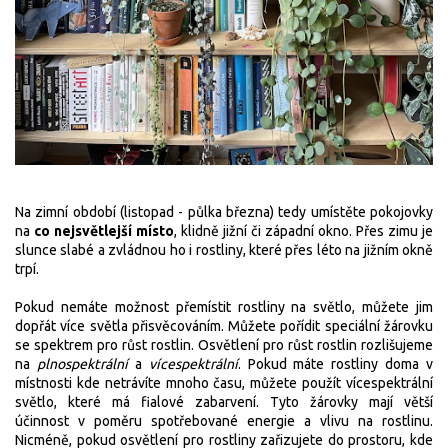
Na zimní období (listopad - půlka března) tedy umístěte pokojovky
na
co nejsvětlejší místo
, klidně jižní či západní okno. Přes zimu je
slunce slabé a zvládnou ho i rostliny, které přes léto na jižním okně
trpí.
Pokud nemáte možnost přemístit rostliny na světlo, můžete jim
dopřát více světla přisvěcováním. Můžete pořídit speciální žárovku
se spektrem pro růst rostlin. Osvětlení pro růst rostlin
rozlišujeme
na
plnospektrální
a
vícespektrální
. Pokud máte rostliny doma v
místnosti kde netrávíte mnoho času, můžete použít vícespektrální
světlo, které má fialové zabarvení. T
yto žárovky mají větší
účinnost
v poměru spotřebované energie a vlivu na rostlinu.
Nicméně, pokud osvětlení pro rostliny zařizujete do prostoru, kde