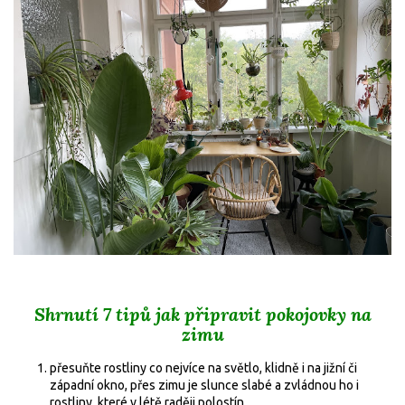
Shrnutí 7 tipů jak připravit pokojovky na
zimu
přesuňte rostliny co nejvíce na světlo, klidně i na jižní či
západní okno, přes zimu je slunce slabé a zvládnou ho i
rostliny, které v létě raději polostín