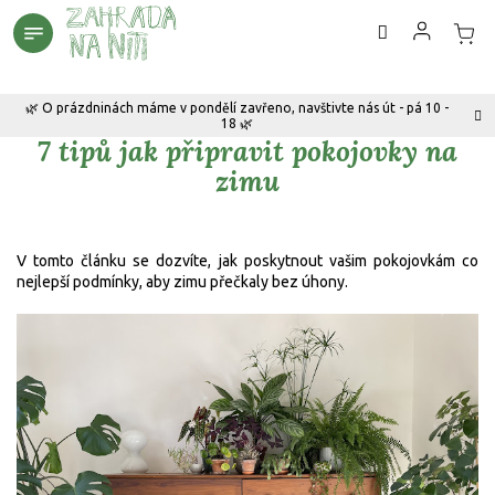
Přejít
na
obsah
🌿 O prázdninách máme v pondělí zavřeno, navštivte nás út - pá 10 -
18 🌿
7 tipů jak připravit pokojovky na
zimu
V tomto článku se dozvíte, jak poskytnout vašim pokojovkám co
nejlepší podmínky, aby zimu přečkaly bez úhony.