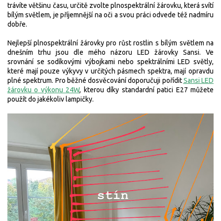
trávíte většinu času, určitě zvolte
plnospektrální žárovku
, která svítí
bílým světlem, je příjemnější na oči a svou práci odvede též nadmíru
dobře.
Nejlepší plnospektrální žárovky pro růst rostlin
s bílým světlem na
dnešním trhu jsou dle mého názoru LED žárovky Sansi.
Ve
srovnání
se sodíkovými výbojkami nebo spektrálními LED světly,
které mají pouze výkyvy v určitých pásmech spektra, mají opravdu
plné spektrum. Pro běžné dosvěcování doporučuji pořídit
Sansi LED
žárovku o výkonu 24W
, kterou díky standardní patici E27 můžete
použít do jakékoliv lampičky.