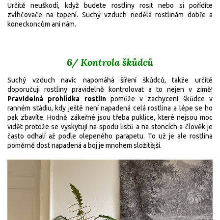
Určitě neuškodí, když budete rostliny rosit nebo si pořídíte
zvlhčovače na topení. Suchý vzduch nedělá rostlinám dobře a
koneckoncům ani nám.
6/ Kontrola škůdců
Suchý vzduch navíc napomáhá šíření škůdců, takže určitě
doporučuji rostliny pravidelně kontrolovat a to nejen v zimě!
Pravidelná prohlídka rostlin
pomůže v zachycení škůdce v
ranném stádiu, kdy ještě není napadená celá rostlina a lépe se ho
pak zbavíte. Hodně zákeřné jsou třeba puklice, které nejsou moc
vidět protože se vyskytují na spodu listů a na stoncích a člověk je
často odhalí až podle olepeného parapetu. To už je ale rostlina
poměrně dost napadená a boj je mnohem složitější.