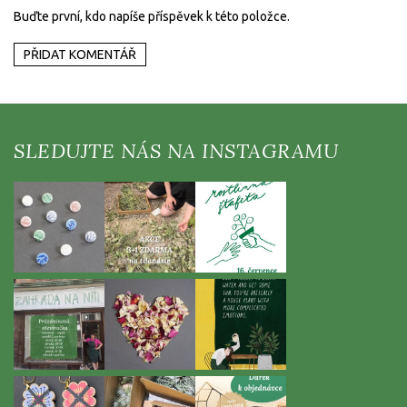
Buďte první, kdo napíše příspěvek k této položce.
PŘIDAT KOMENTÁŘ
Z
á
p
a
t
í