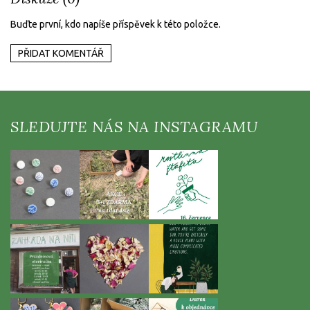
Buďte první, kdo napíše příspěvek k této položce.
PŘIDAT KOMENTÁŘ
Z
á
p
a
t
í