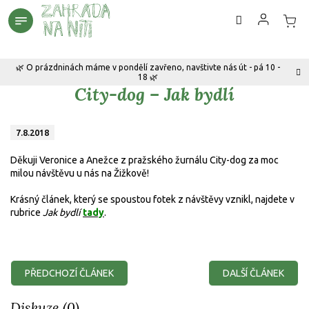
Přejít
na
obsah
🌿 O prázdninách máme v pondělí zavřeno, navštivte nás út - pá 10 -
18 🌿
City-dog – Jak bydlí
7.8.2018
Děkuji Veronice a Anežce z pražského žurnálu City-dog za moc
milou návštěvu u nás na Žižkově!
Krásný článek, který se spoustou fotek z návštěvy vznikl, najdete v
rubrice
Jak bydlí
tady
.
PŘEDCHOZÍ ČLÁNEK
DALŠÍ ČLÁNEK
Diskuze (0)