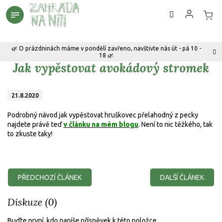
Přejít
na
obsah
🌿 O prázdninách máme v pondělí zavřeno, navštivte nás út - pá 10 -
18 🌿
Jak vypěstovat avokádový stromek
21.8.2020
Podrobný návod jak vypěstovat hruškovec přelahodný z pecky
najdete právě teď
v článku na mém blogu
. Není to nic těžkého, tak
to zkuste taky!
PŘEDCHOZÍ ČLÁNEK
DALŠÍ ČLÁNEK
Diskuze (0)
Buďte první, kdo napíše příspěvek k této položce.