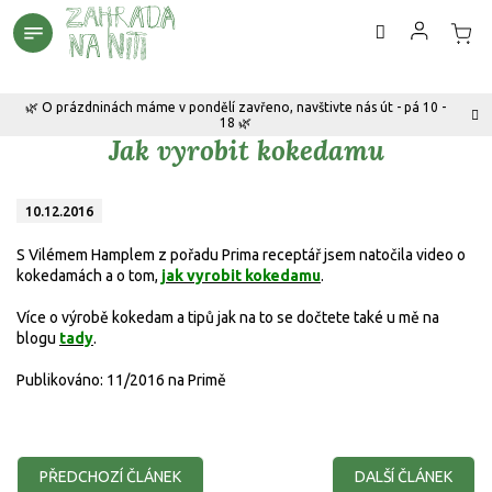
Přejít
na
obsah
🌿 O prázdninách máme v pondělí zavřeno, navštivte nás út - pá 10 -
18 🌿
Jak vyrobit kokedamu
10.12.2016
S Vilémem Hamplem z pořadu Prima receptář jsem natočila video o
kokedamách a o tom,
jak vyrobit kokedamu
.
Více o výrobě kokedam a tipů jak na to se dočtete také u mě na
blogu
tady
.
Publikováno: 11/2016 na Primě
PŘEDCHOZÍ ČLÁNEK
DALŠÍ ČLÁNEK