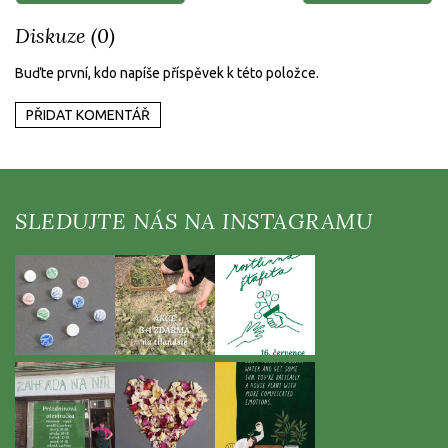
Diskuze (0)
Buďte první, kdo napíše příspěvek k této položce.
PŘIDAT KOMENTÁŘ
Z
á
p
a
t
í