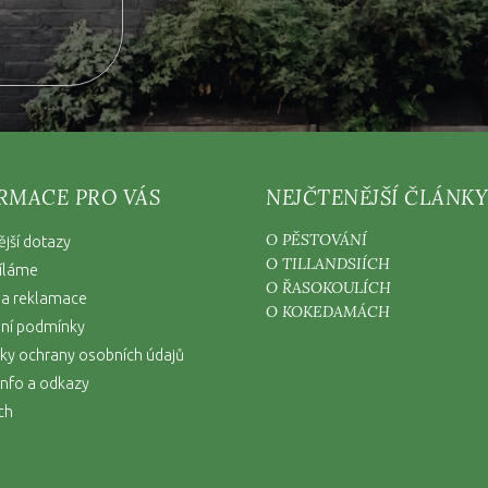
RMACE PRO VÁS
NEJČTENĚJŠÍ ČLÁNKY
O PĚSTOVÁNÍ
ější dotazy
O TILLANDSIÍCH
íláme
O ŘASOKOULÍCH
 a reklamace
O KOKEDAMÁCH
ní podmínky
y ochrany osobních údajů
nfo a odkazy
ch