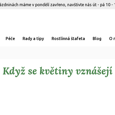
ázdninách máme v pondělí zavřeno, navštivte nás út - pá 10 - 
Péče
Rady a tipy
Rostlinná štafeta
Blog
O 
Když se květiny vznášejí