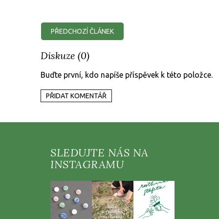
PŘEDCHOZÍ ČLÁNEK
Diskuze (0)
Buďte první, kdo napíše příspěvek k této položce.
PŘIDAT KOMENTÁŘ
Z
á
p
a
t
í