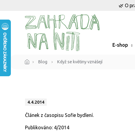
Přejít
🌿 O pr
na
obsah
E-shop
Blog
Když se květiny vznášejí
4.4.2014
Článek z časopisu Sofie bydlení.
Publikováno: 4/2014