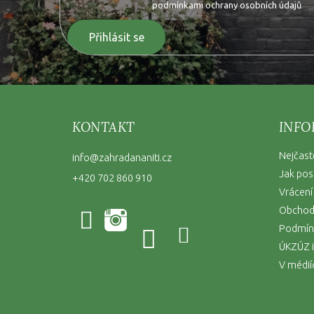
podmínkami ochrany osobních údajů
Přihlásit se
KONTAKT
INFO
Nejčast
info
@
zahradananiti.cz
Jak pos
+420 702 860 910
Vrácení
Obchod
Podmínk
ÚKZÚZ i
V médií