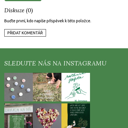
Diskuze (0)
Buďte první, kdo napíše příspěvek k této položce.
PŘIDAT KOMENTÁŘ
Z
á
p
a
t
í