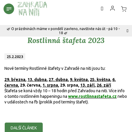
Přejít
na
obsah
🌿 O prázdninách máme v pondělí zavřeno, navštivte nás út - pá 10 -
18 🌿
Rostlinná štafeta 2023
25.2.2023
Nové termíny Rostlinné štafety v Zahradě na niti jsou tu:
29. března
,
13. dubna
,
27. dubna
,
9. května
,
25. května,
6.
června
, 29. června,
1. srpna
, 29. srpna,
13. září
,
26. září
Štafeta se koná vždy 10 – 18 hodin před Zahradou na niti. Více info
o tomto rostlinném happeningu na
www.rostlinnastafeta.cz
nebo
v událostech na fb (proklik pod termíny štafet).
DALŠÍ ČLÁNEK