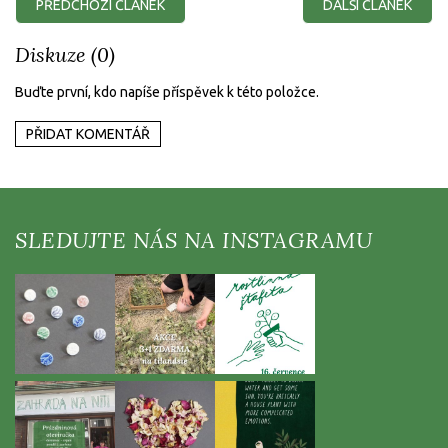
PŘEDCHOZÍ ČLÁNEK
DALŠÍ ČLÁNEK
Diskuze (0)
Buďte první, kdo napíše příspěvek k této položce.
PŘIDAT KOMENTÁŘ
Z
á
p
a
t
í