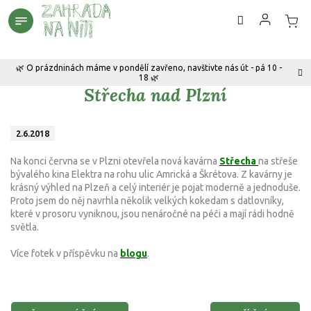
Přejít
na
obsah
🌿 O prázdninách máme v pondělí zavřeno, navštivte nás út - pá 10 -
18 🌿
Střecha nad Plzní
2.6.2018
Na konci června se v Plzni otevřela nová kavárna
Střecha
na střeše
bývalého kina Elektra na rohu ulic Amrická a Škrétova. Z kavárny je
krásný výhled na Plzeň a celý interiér je pojat moderně a jednoduše.
Proto jsem do něj navrhla několik velkých kokedam s datlovníky,
které v prosoru vyniknou, jsou nenáročné na péči a mají rádi hodně
světla.
Více fotek v příspěvku na
blogu
.