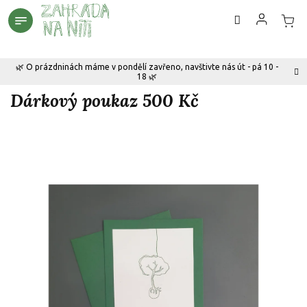
Přejít
na
obsah
🌿 O prázdninách máme v pondělí zavřeno, navštivte nás út - pá 10 -
18 🌿
Dárkový poukaz 500 Kč