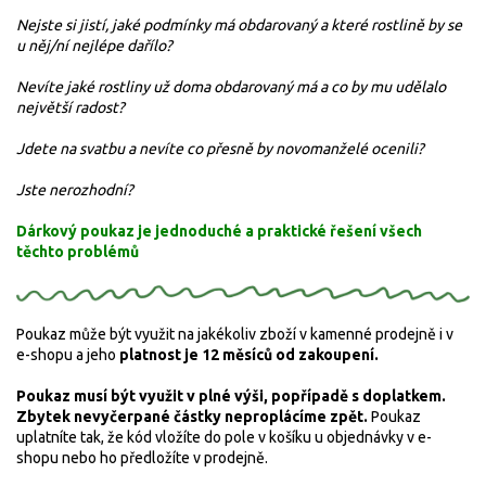
Nejste si jistí, jaké podmínky má obdarovaný a které rostlině by se
u něj/ní nejlépe dařílo?
Nevíte jaké rostliny už doma obdarovaný má a co by mu udělalo
největší radost?
Jdete na svatbu a nevíte co přesně by novomanželé ocenili?
Jste nerozhodní?
Dárkový poukaz je jednoduché a praktické řešení všech
těchto problémů
Poukaz může být využit na jakékoliv zboží v kamenné prodejně i v
e-shopu a jeho
platnost je 12 měsíců od zakoupení
.
Poukaz musí být využit v plné výši, popřípadě s doplatkem.
Zbytek nevyčerpané částky neproplácíme zpět.
Poukaz
uplatníte tak, že kód vložíte do pole v košíku u objednávky v e-
shopu nebo ho předložíte v prodejně.