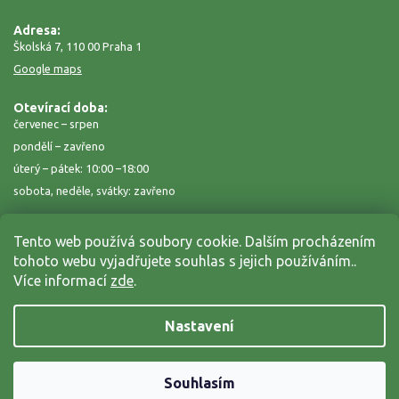
Adresa:
Školská 7, 110 00 Praha 1
Google maps
Otevírací doba:
červenec – srpen
pondělí – zavřeno
úterý – pátek: 10:00 –18:00
sobota, neděle, svátky: zavřeno
Tento web používá soubory cookie. Dalším procházením
tohoto webu vyjadřujete souhlas s jejich používáním..
Více informací
zde
.
Nastavení
Copyright 2026
Zahrada na niti
. Všechna práva vyhrazena.
Grafický návrh vytvořil a nakódoval
Shoptak.cz
Souhlasím
Vytvořil Shoptet