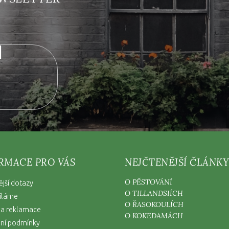
nových produktech na našem e-shopu.
RMACE PRO VÁS
NEJČTENĚJŠÍ ČLÁNKY
O PĚSTOVÁNÍ
ější dotazy
O TILLANDSIÍCH
íláme
O ŘASOKOULÍCH
 a reklamace
O KOKEDAMÁCH
ní podmínky