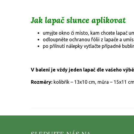
Jak lapač slunce aplikovat
umyjte okno či místo, kam chcete lapač u
odloupněte ochranou fólii z lapače a umí
po přilnutí nálepky vytlačte případné bubli
V balení je vždy jeden lapač dle vašeho výbě
Rozměry:
kolibřík – 13x10 cm, můra – 15x11 c
Z
á
p