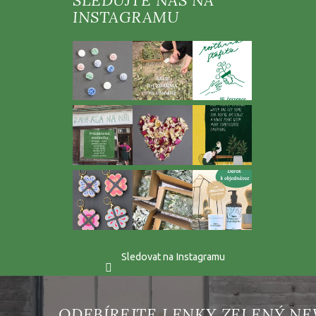
a
t
í
Sledovat na Instagramu