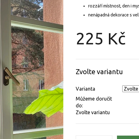
rozzáří místnost, den i my
nenápadná dekorace s ve
225 Kč
Měrná
cena:
Zvolte variantu
Varianta
Můžeme doručit
do:
Zvolte variantu