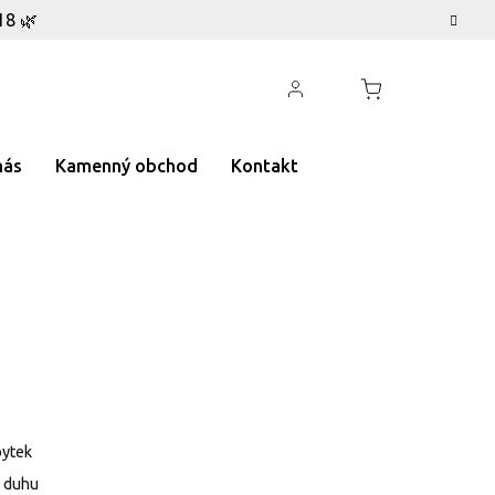
18 🌿
nás
Kamenný obchod
Kontakt
bytek
u duhu