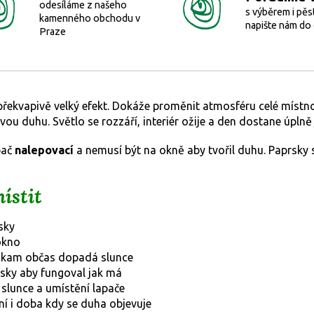
odesíláme z našeho
s výběrem i pěs
kamenného obchodu v
napište nám do
Praze
řekvapivě velký efekt. Dokáže proměnit atmosféru celé místno
u duhu. Světlo se rozzáří, interiér ožije a den dostane úplně j
pač
nalepovací
a nemusí být na okně aby tvořil duhu. Paprsky s
ístit
sky
okno
v kam občas dopadá slunce
rsky aby fungoval jak má
ě slunce a umístění lapače
ní i doba kdy se duha objevuje