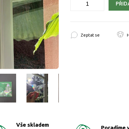
PŘID
Zeptat se
H
Vše skladem
Poradíme 