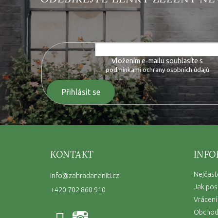
Vložte svůj e-mail a my vám budeme zasílat informace o 
Vložením e-mailu souhlasíte s
podmínkami ochrany osobních údajů
Přihlásit se
KONTAKT
INFO
Nejčast
info
@
zahradananiti.cz
Jak pos
+420 702 860 910
Vrácení
Obchod