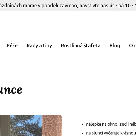
ázdninách máme v pondělí zavřeno, navštivte nás út - pá 10 - 
Péče
Rady a tipy
Rostlinná štafeta
Blog
O 
unce
nálepka na okno, zeď i ná
na slunci vyčaruje krásno