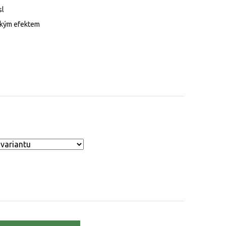
sl
lkým efektem