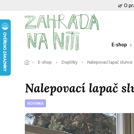
Přejít
🌿 O pr
na
obsah
E-shop
E-shop
Doplňky
Nalepovací lapač slunce
Nalepovací lapač sl
NOVINKA