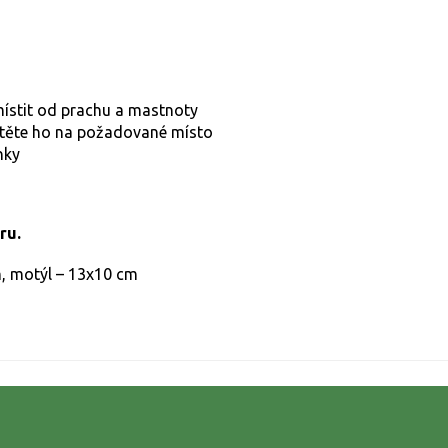
místit od prachu a mastnoty
stěte ho na požadované místo
nky
ru.
m, motýl – 13x10 cm