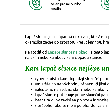
nejen pro milovníky
rostlin
Lapač slunce je nenápadná dekorace, která má p
okamžiku začne do prostoru kreslit jemnou, hravo
Na rozdíl od
Lapače slunce na okno
, je tento la
na skříň nebo kamkoliv kam dopadá slunce.
Kam lapač slunce nejlépe um
vyberte místo kam dopadají sluneční papr
umístěte ho na východní, západní či jižní 
nalepte ho na zeď, na skříň nebo kamkoli
lapač slunce potřebuje přímé sluneční pap
intenzita duhy závisí na poloze a intenzit
v průběhu roku se mění poloha slunce a s 