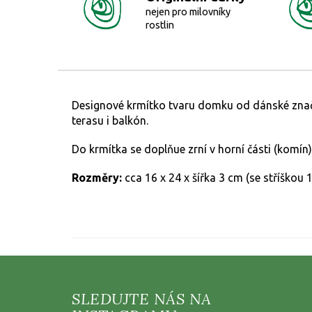
nejen pro milovníky
rostlin
Designové krmítko tvaru domku od dánské značky
terasu i balkón.
Do krmítka se doplňue zrní v horní části (komín)
Rozměry:
cca 16 x 24 x šířka 3 cm (se stříškou 
Z
á
p
a