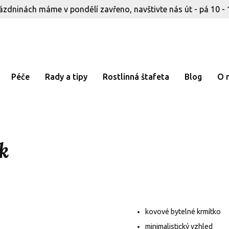
ázdninách máme v pondělí zavřeno, navštivte nás út - pá 10 - 
Péče
Rady a tipy
Rostlinná štafeta
Blog
O 
k
kovové bytelné krmítko
minimalistický vzhled