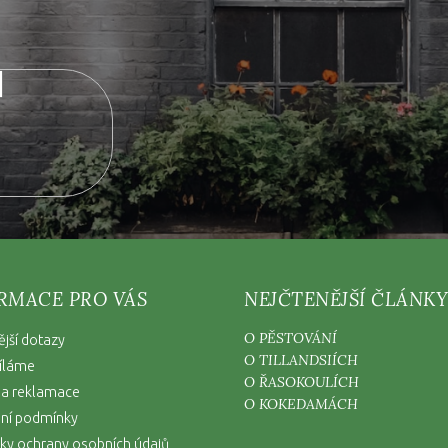
nových produktech na našem e-shopu.
RMACE PRO VÁS
NEJČTENĚJŠÍ ČLÁNKY
O PĚSTOVÁNÍ
ější dotazy
O TILLANDSIÍCH
íláme
O ŘASOKOULÍCH
 a reklamace
O KOKEDAMÁCH
ní podmínky
y ochrany osobních údajů