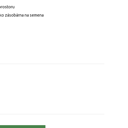
 prostoru
jako zásobárna na semena