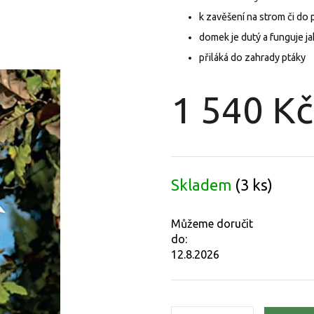
k zavěšení na strom či do
domek je dutý a funguje 
přiláká do zahrady ptáky
1 540 Kč
Měrná
cena:
Skladem
(3 ks)
Můžeme doručit
do:
12.8.2026