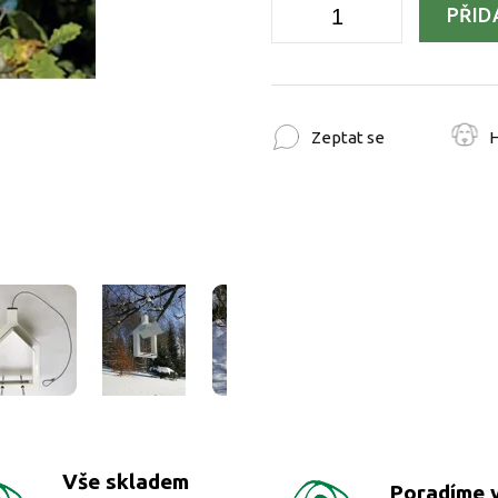
PŘID
Zeptat se
H
Vše skladem
Poradíme 