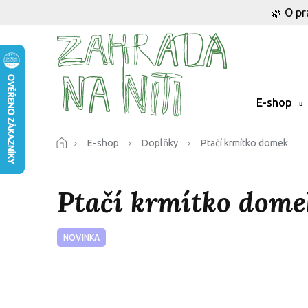
Přejít
🌿 O pr
na
obsah
E-shop
E-shop
Doplňky
Ptačí krmítko domek
Ptačí krmítko dome
NOVINKA