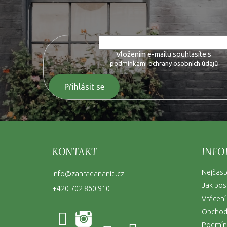
Vložte svůj e-mail a my vám budeme zasílat informace o 
Vložením e-mailu souhlasíte s
podmínkami ochrany osobních údajů
Přihlásit se
KONTAKT
INFO
Nejčast
info
@
zahradananiti.cz
Jak pos
+420 702 860 910
Vrácení
Obchod
Podmínk