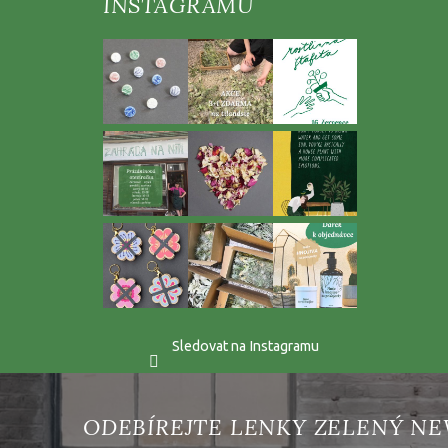
t
í
Sledovat na Instagramu