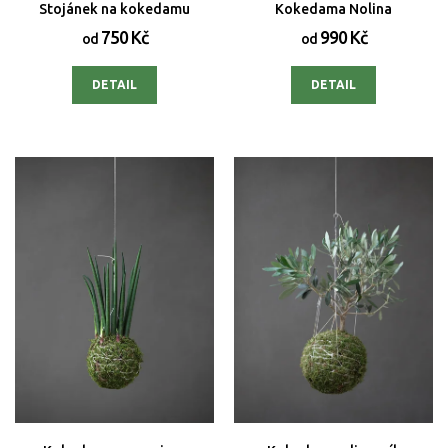
Stojánek na kokedamu
Kokedama Nolina
750 Kč
990 Kč
od
od
DETAIL
DETAIL