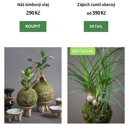
Náš nimbový olej
Zápich čumil obecný
290 Kč
390 Kč
od
DETAIL
BESTSELLER