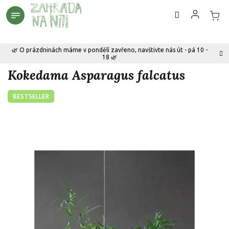
Přejít
na
obsah
🌿 O prázdninách máme v pondělí zavřeno, navštivte nás út - pá 10 -
18 🌿
Kokedama Asparagus falcatus
BESTSELLER