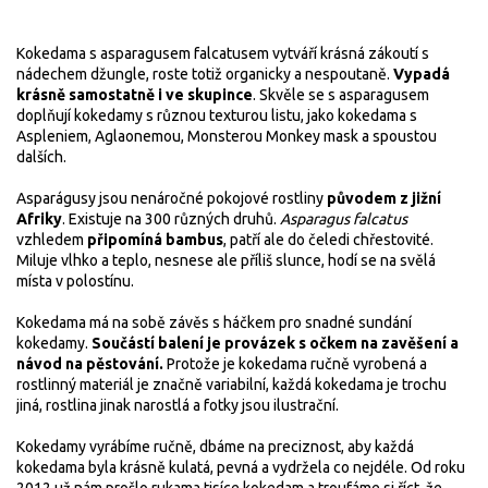
Kokedama s asparagusem falcatusem vytváří krásná zákoutí s
nádechem džungle, roste totiž organicky a nespoutaně.
Vypadá
krásně samostatně i ve skupince
. Skvěle se s asparagusem
doplňují kokedamy s různou texturou listu, jako kokedama s
Aspleniem, Aglaonemou, Monsterou Monkey mask a spoustou
dalších.
Asparágusy jsou nenáročné pokojové rostliny
původem z jižní
Afriky
. Existuje na 300 různých druhů.
Asparagus falcatus
vzhledem
připomíná bambus
, patří ale do čeledi chřestovité.
Miluje vlhko a teplo, nesnese ale příliš slunce, hodí se na svělá
místa v polostínu.
Kokedama má na sobě závěs s háčkem pro snadné sundání
kokedamy.
Součástí balení je provázek s očkem na zavěšení a
návod na pěstování.
Protože je kokedama ručně vyrobená a
rostlinný materiál je značně variabilní, každá kokedama je trochu
jiná, rostlina jinak narostlá a fotky jsou ilustrační.
Kokedamy vyrábíme ručně, dbáme na preciznost, aby každá
kokedama byla krásně kulatá, pevná a vydržela co nejdéle. Od roku