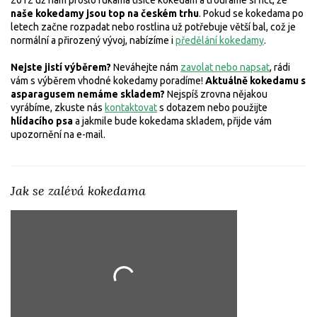
2012 už nám prošlo rukama tisíce kokedam a troufáme si říct, že
naše kokedamy jsou top na českém trhu
. Pokud se kokedama po
letech začne rozpadat nebo rostlina už potřebuje větší bal, což je
normální a přirozený vývoj, nabízíme i
předělání kokedamy
.
Nejste jistí výběrem?
Neváhejte nám
zavolat nebo napsat
, rádi
vám s výběrem vhodné kokedamy poradíme!
Aktuálně kokedamu s
asparagusem nemáme skladem?
Nejspíš zrovna nějakou
vyrábíme, zkuste nás
kontaktovat
s dotazem
nebo použijte
hlídacího psa
a jakmile bude kokedama skladem, přijde vám
upozornění na e-mail.
Jak se zalévá kokedama