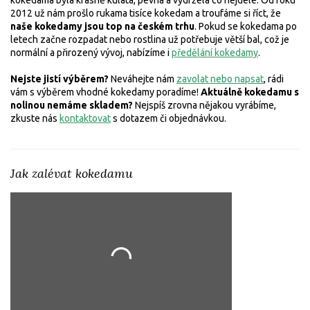
kokedama byla krásně kulatá, pevná a vydržela co nejdéle. Od roku
2012 už nám prošlo rukama tisíce kokedam a troufáme si říct, že
naše kokedamy jsou top na českém trhu
. Pokud se kokedama po
letech začne rozpadat nebo rostlina už potřebuje větší bal, což je
normální a přirozený vývoj, nabízíme i
předělání kokedamy
.
Nejste jistí výběrem?
Neváhejte nám
zavolat nebo napsat
, rádi
vám s výběrem vhodné kokedamy poradíme!
Aktuálně kokedamu s
nolinou nemáme skladem?
Nejspíš zrovna nějakou vyrábíme,
zkuste nás
kontaktovat
s dotazem či objednávkou.
Jak zalévat kokedamu