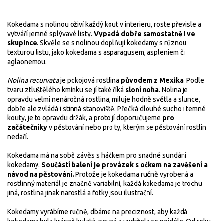
Kokedama s nolinou oživí každý kout v interieru, roste převisle a
vytváří jemné splývavé listy.
Vypadá dobře samostatně i ve
skupince
. Skvěle se s nolinou doplňují kokedamy s různou
texturou listu, jako kokedama s asparagusem, aspleniem či
aglaonemou.
Nolina recurvata
je pokojová rostlina
původem z Mexika
. Podle
tvaru ztluštělého kmínku se jí také říká
sloní noha
. Nolina je
opravdu velmi nenáročná rostlina, miluje hodně světla a slunce,
dobře ale zvládá i stinná stanoviště. Přečká dlouhé sucho i temné
kouty, je to opravdu držák, a proto jí doporučujeme
pro
začátečníky
v pěstování nebo pro ty, kterým se pěstování rostlin
nedaří.
Kokedama má na sobě závěs s háčkem pro snadné sundání
kokedamy.
Součástí balení je provázek s očkem na zavěšení a
návod na pěstování.
Protože je kokedama ručně vyrobená a
rostlinný materiál je značně variabilní, každá kokedama je trochu
jiná, rostlina jinak narostlá a fotky jsou ilustrační.
Kokedamy vyrábíme ručně, dbáme na preciznost, aby každá