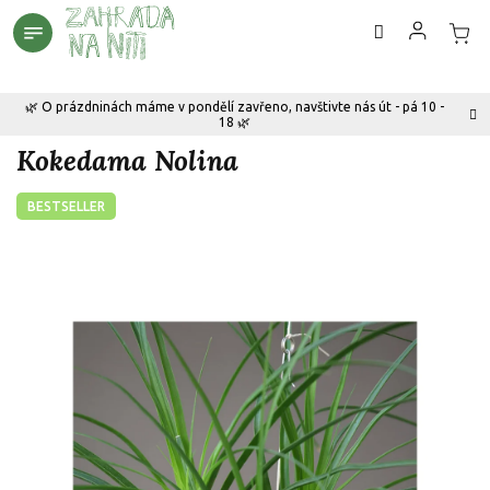
Přejít
na
obsah
🌿 O prázdninách máme v pondělí zavřeno, navštivte nás út - pá 10 -
18 🌿
Kokedama Nolina
BESTSELLER