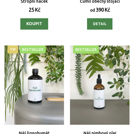
Stropní háček
Čumil obecný stojací
25 Kč
390 Kč
od
DETAIL
TIP
BESTSELLER
BESTSELLER
Náš lignohumát
Náš nimbový olej