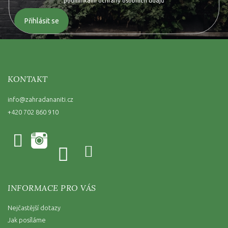
podmínkami ochrany osobních údajů
Přihlásit se
KONTAKT
info
@
zahradananiti.cz
+420 702 860 910
INFORMACE PRO VÁS
Nejčastější dotazy
Jak posíláme