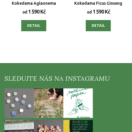
Kokedama Aglaonema
Kokedama Ficus Ginseng
1 590 Kč
1 590 Kč
od
od
DETAIL
DETAIL
Z
á
p
a
t
í