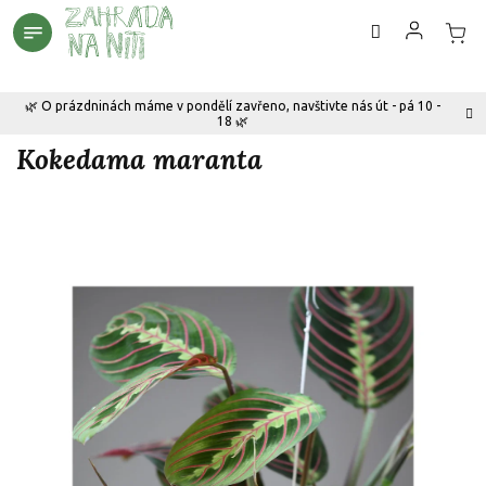
Přejít
na
obsah
🌿 O prázdninách máme v pondělí zavřeno, navštivte nás út - pá 10 -
18 🌿
Kokedama maranta