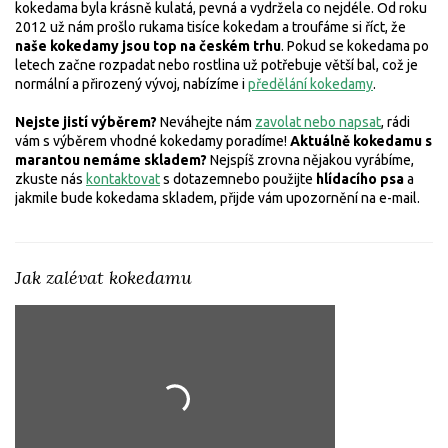
kokedama byla krásně kulatá, pevná a vydržela co nejdéle. Od roku
2012 už nám prošlo rukama tisíce kokedam a troufáme si říct, že
naše kokedamy jsou top na českém trhu
. Pokud se kokedama po
letech začne rozpadat nebo rostlina už potřebuje větší bal, což je
normální a přirozený vývoj, nabízíme i
předělání kokedamy
.
Nejste jistí výběrem?
Neváhejte nám
zavolat nebo napsat
, rádi
vám s výběrem vhodné kokedamy poradíme!
Aktuálně kokedamu s
marantou nemáme skladem?
Nejspíš zrovna nějakou vyrábíme,
zkuste nás
kontaktovat
s dotazem
nebo použijte
hlídacího psa
a
jakmile bude kokedama skladem, přijde vám upozornění na e-mail.
Jak zalévat kokedamu