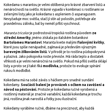
Kokedama s marantou je velmi oblíbená pro krásné zbarvení listů a
nenáročností na světlo. Krásně vypadá v kombinaci s rostlinami se
zelenými listy jako je kokedama s aspleniem či asparagusem.
Nevyžaduje moc světla, stačí jí stín až polostín, potřebuje ale
pravidelnou zálivku, bal by neměl příliš vyschnout.
Maranta tricolor
je podrostová tropická rostlina původem
ze
střední Ameriky
, jméno získala po italském botanikovi
Bartolomeu Marantovi
. Maranta kvete malými
fialovými kvítky
,
které jsou spíše nenápadné, zajímavá je především výrazným
barevným žilkováním listů
. V přírodě je to rostlina půdopokryvná
a plazivá. Jako pokojovka roste převisle. Má ráda teplo a dostatek
vlhkosti a je velmi nenáročná na světlo. Pokud má příliš světla sklápí
listy a proto se jí také říká
modlivka
, protože to evokuje spínání
rukou k modlidbě.
Kokedama má na sobě závěs s háčkem pro snadné sundání
kokedamy.
Součástí balení je provázek s očkem na zavěšení a
návod na pěstování.
Protože je kokedama ručně vyrobená a
rostlinný materiál je značně variabilní, každá kokedama je trochu
jiná, rostlina jinak narostlá a fotky jsou ilustrační.
Kokedamy vyrábíme ručně, dbáme na preciznost, aby každá