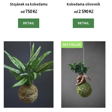
Stojánek na kokedamu
Kokedama olivovník
750 Kč
2 590 Kč
od
od
DETAIL
DETAIL
BESTSELLER