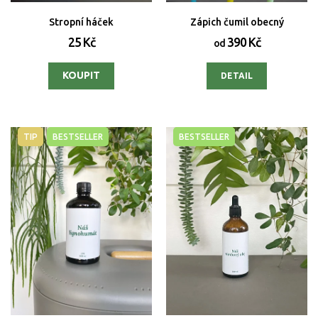
Stropní háček
Zápich čumil obecný
25 Kč
390 Kč
od
DETAIL
TIP
BESTSELLER
BESTSELLER