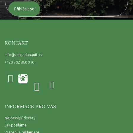
Přihlásit se
KONTAKT
info
@
zahradananiti.cz
+420 702 860 910
INFORMACE PRO VÁS
Nejčastější dotazy
Jak posíláme
Vrácení a reklamace