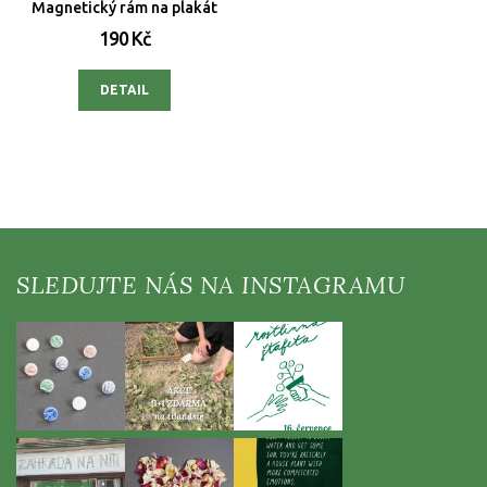
Magnetický rám na plakát
190 Kč
DETAIL
Z
á
p
a
t
í