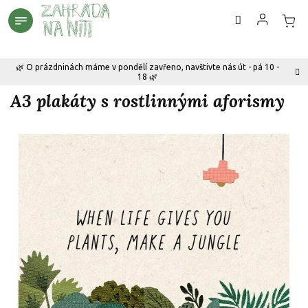
Přejít
na
obsah
🌿 O prázdninách máme v pondělí zavřeno, navštivte nás út - pá 10 -
18 🌿
A3 plakáty s rostlinnými aforismy