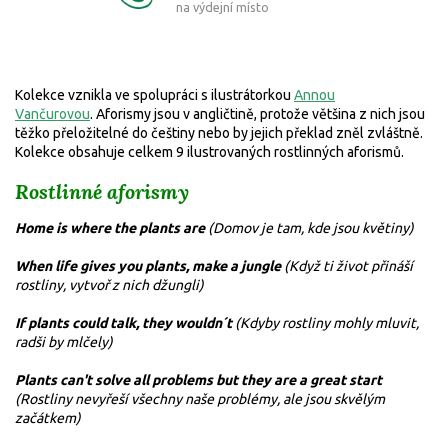
na výdejní místo
Kolekce vznikla ve spolupráci s ilustrátorkou
Annou
Vančurovou
.
Aforismy jsou v angličtině, protože většina z nich jsou
těžko přeložitelné do češtiny nebo by jejich překlad zněl zvláštně.
Kolekce obsahuje celkem 9 ilustrovaných rostlinných aforismů.
Rostlinné aforismy
Home is where the plants are
(Domov je tam, kde jsou květiny)
When life gives you plants, make a jungle
(Když ti život přináší
rostliny, vytvoř z nich džungli)
If plants could talk, they wouldn´t
(Kdyby rostliny mohly mluvit,
radši by mlčely)
Plants can't solve all problems but they are a great start
(Rostliny nevyřeší všechny naše problémy, ale jsou skvělým
začátkem)