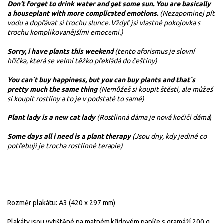
Don't forget to drink water and get some sun. You are basically
a houseplant with more complicated emotions.
(Nezapomínej pít
vodu a dopřávat si trochu slunce. Vždyť jsi vlastně pokojovka s
trochu komplikovanějšími emocemi.)
Sorry, i have plants this weekend
(tento aforismus je slovní
hříčka, která se velmi těžko překládá do češtiny)
You can´t buy happiness, but you can buy plants and that´s
pretty much the same thing
(Nemůžeš si koupit štěstí, ale můžeš
si koupit rostliny a to je v podstatě to samé)
Plant lady is a new cat lady
(Rostlinná dáma je nová kočičí dáma
)
Some days all i need is a plant therapy
(Jsou dny, kdy jediné co
potřebuji je trocha rostlinné terapie)
Rozměr plakátu: A3 (4
20 x 297 mm)
Plakáty jsou vytištěné na matném křídovém papíře s gramáží 200 g