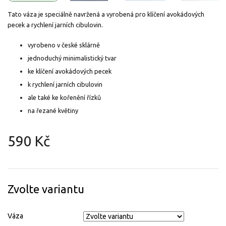
Tato váza je speciálně navržená a vyrobená pro klíčení avokádových
pecek a rychlení jarních cibulovin.
vyrobeno v české sklárně
jednoduchý minimalistický tvar
ke klíčení avokádových pecek
k rychlení jarních cibulovin
ale také ke kořenění řízků
na řezané květiny
590 Kč
Měrná
cena:
Zvolte variantu
Váza