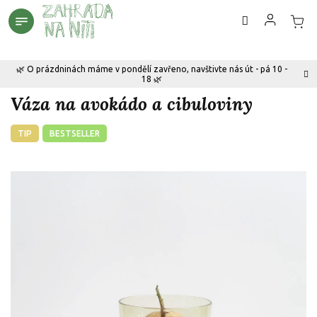
Přejít
na
obsah
🌿 O prázdninách máme v pondělí zavřeno, navštivte nás út - pá 10 -
18 🌿
Váza na avokádo a cibuloviny
TIP
BESTSELLER