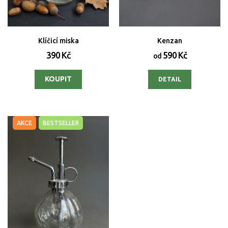
Klíčicí miska
Kenzan
390 Kč
590 Kč
od
DETAIL
AKCE
BESTSELLER