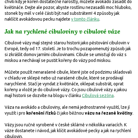
chvíli kdy je kořen dostatečně narostlý, můžete avokádo zasadit do
květináče. Dejte ale pozor, abyste rostlinu nezasadili moc hluboko,
stonek by měl v celé části být nad substrátem! 4 způsoby jak
naklíčit avokádovou pecku najdete
v tomto článku
.
Jak na rychlené cibuloviny v cibulové váze
Cibulové vázy mají stejně starou historii jako pěstování cibulovin v
Evropě, tedy od 17. století. Je to trochu pozapomenutý způsob jak
si zkrášlit domov jarními cibulovinami. Cibule se umisťují do váz s
miskou a nechávají se pustit kořeny do vázy pod miskou.
Můžete použít nenarašené cibule, které jste od podzimu skladovali
v chladu ve sklepě nebo už narašené cibule, které se prodávají
narychlené. Stačí je vyndat z květináče, oklepat substrát, oprat
kořeny a vložit je do cibulové vázy.
Co jsou cibulové vázy a jakou
mají historii se dozvíte na blogu v článku
Cibulová sezóna
.
Váza na avokádo a cibuloviny, ale nemá jednostranné využití, lze jí
využít i pro
kořenění řízků
či jako běžnou
vázu na řezané květiny
.
Vázy jsou ručně vyrobené v české sklárně v několika variacích. K
váze dostanete i návod, jak klíčit avokádové pecky a jak na rychlení
cibulovin.