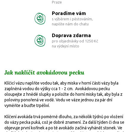
Praze
Poradíme vám
s výběrem i pěstováním,
napište nám do chatu
Doprava zdarma
pro objednávky od 1250 Kč
na výdejní místo
Jak naklíčit avokádovou pecku
Klíčicí vázu naplňte vodou tak, aby miska v horní části vázy byla
zaplněná vodou do výšky cca 1 - 2 cm. Avokádovou pecku
oloupejte z hnědé slupky a položte do horní misky tak, aby byla z
poloviny ponořená ve vodě. Vodu ve váze jednou za pár dní
vyměňte a buďte trpěliví.
Klíčení avokáda trvá poměrně dlouho, za několik týdnů po vložení
do vázy pecka puká, což je dobré znamení. Za další týden či dva se
objevuje první kořínek a po té avokádo začíná vyhánět stonek. Ve