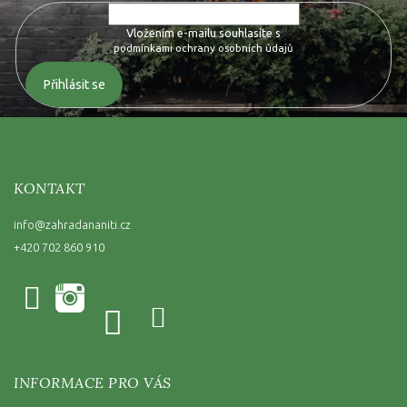
Vložením e-mailu souhlasíte s
podmínkami ochrany osobních údajů
Přihlásit se
KONTAKT
info
@
zahradananiti.cz
+420 702 860 910
INFORMACE PRO VÁS