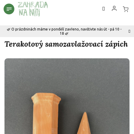
Přejít
na
obsah
🌿 O prázdninách máme v pondělí zavřeno, navštivte nás út - pá 10 -
18 🌿
Terakotový samozavlažovací zápich