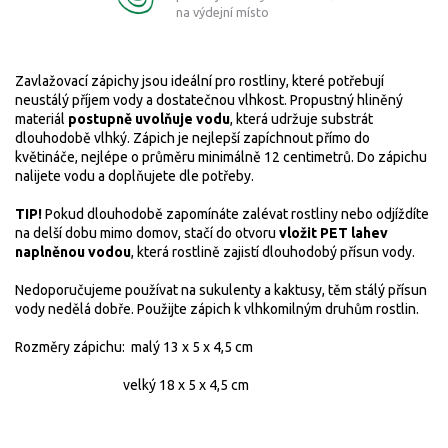
na výdejní místo
Zavlažovací zápichy jsou ideální pro rostliny, které potřebují
neustálý příjem vody a dostatečnou vlhkost.
Propustný hliněný
materiál
postupně uvolňuje vodu
, která udržuje substrát
dlouhodobě vlhký. Zápich je nejlepší zapíchnout přímo do
květináče, nejlépe o průměru minimálně 12 centimetrů. Do zápichu
nalijete vodu a doplňujete dle potřeby.
TIP!
Pokud dlouhodobě zapomínáte zalévat rostliny nebo odjíždíte
na delší dobu mimo domov, stačí do otvoru
vložit PET lahev
naplněnou vodou
, která rostlině zajistí dlouhodobý přísun vody.
Nedoporučujeme používat na sukulenty a kaktusy, těm stálý přísun
vody nedělá dobře. Použijte zápich k vlhkomilným druhům rostlin.
Rozměry zápichu: malý
13 x 5 x 4,5 cm
velký 18 x 5 x 4,5 cm