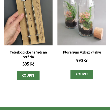
Teleskopické nářadí na
Florárium Vzkaz v lahvi
terária
990 Kč
395 Kč
Z