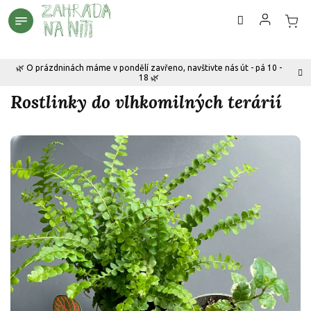
Přejít
na
obsah
🌿 O prázdninách máme v pondělí zavřeno, navštivte nás út - pá 10 -
18 🌿
Rostlinky do vlhkomilných terárií