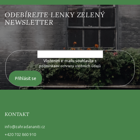
Vložte svůj e-mail a my vám budeme zasílat informace o nových
produktech na našem e-shopu.
Vložením e-mailu souhlasíte s
podmínkami ochrany osobních údajů
Přihlásit se
KONTAKT
info
@
zahradananiti.cz
+420 702 860 910