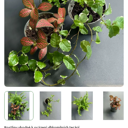
Rostliny vhodné k osázení vlhkomilných terárií