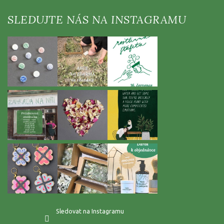
á
p
a
t
í
Sledovat na Instagramu