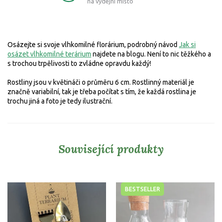
na výdejní místo
Osázejte si svoje vlhkomilné florárium, podrobný návod
Jak si
osázet vlhkomilné terárium
najdete na blogu. Není to nic těžkého a
s trochou trpělivosti to zvládne opravdu každý!
Rostliny jsou v květináči o průměru 6 cm.
Rostlinný materiál je
značně variabilní, tak je třeba počítat s tím, že každá rostlina je
trochu jiná a foto je tedy ilustrační.
Související produkty
BESTSELLER