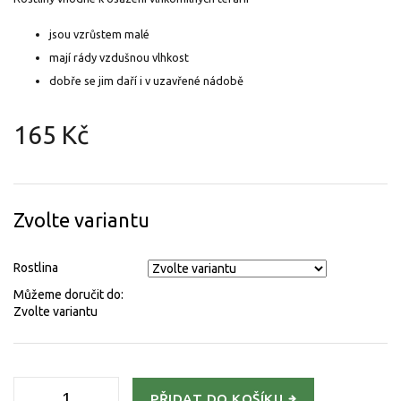
jsou vzrůstem malé
mají rády vzdušnou vlhkost
dobře se jim daří i v uzavřené nádobě
165 Kč
Měrná
cena:
Zvolte variantu
Rostlina
Můžeme doručit do:
Zvolte variantu
PŘIDAT DO KOŠÍKU