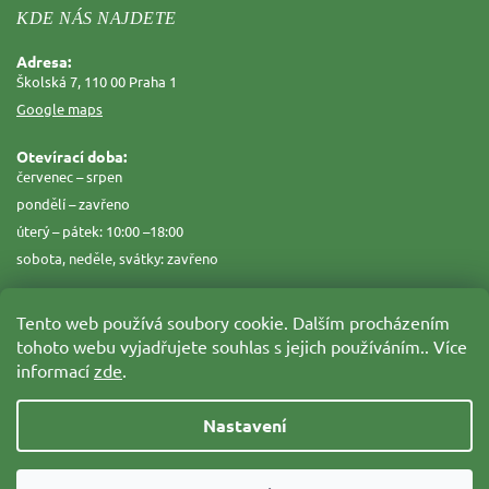
KDE NÁS NAJDETE
Adresa:
Školská 7, 110 00 Praha 1
Google maps
Otevírací doba:
červenec – srpen
pondělí – zavřeno
úterý – pátek: 10:00 –18:00
sobota, neděle, svátky: zavřeno
Tento web používá soubory cookie. Dalším procházením
tohoto webu vyjadřujete souhlas s jejich používáním.. Více
informací
zde
.
Nastavení
Copyright 2026
Zahrada na niti
. Všechna práva vyhrazena.
Grafický návrh vytvořil a nakódoval
Shoptak.cz