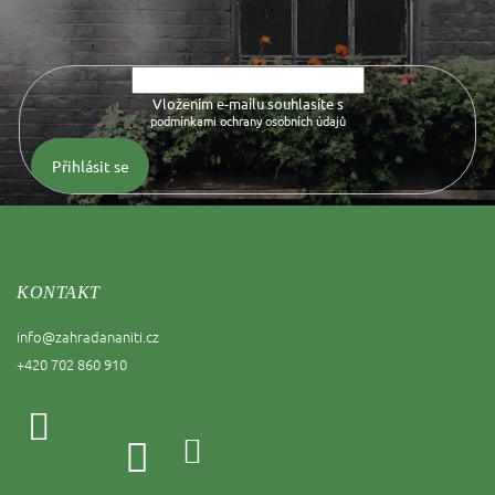
Vložte svůj e-mail a my vám budeme zasílat informace o nových
produktech na našem e-shopu.
Vložením e-mailu souhlasíte s
podmínkami ochrany osobních údajů
Přihlásit se
KONTAKT
info
@
zahradananiti.cz
+420 702 860 910