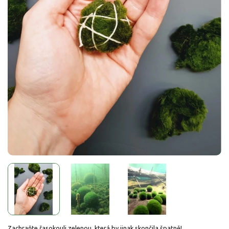
Zachraňte řasokouli zelenou, která by jinak skončila špatně!