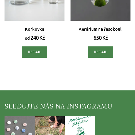
Korkovka
Aerárium na řasokouli
240 Kč
650 Kč
od
DETAIL
DETAIL
Z
á
p
a
t
í