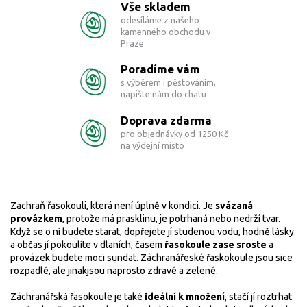
Vše skladem
odesíláme z našeho
kamenného obchodu v
Praze
Poradíme vám
s výběrem i pěstováním,
napište nám do chatu
Doprava zdarma
pro objednávky od 1250 Kč
na výdejní místo
Zachraň řasokouli, která není úplně v kondici. Je
svázaná
provázkem
, protože má prasklinu, je potrhaná nebo nedrží tvar.
Když se o ní budete starat, dopřejete jí studenou vodu, hodně lásky
a občas jí pokoulíte v dlaních, časem
řasokoule zase sroste
a
provázek budete moci sundat. Záchranářeské řaskokoule jsou sice
rozpadlé, ale jinakjsou naprosto zdravé a zelené.
Záchranářská řasokoule je také
ideální k množení
, stačí jí roztrhat