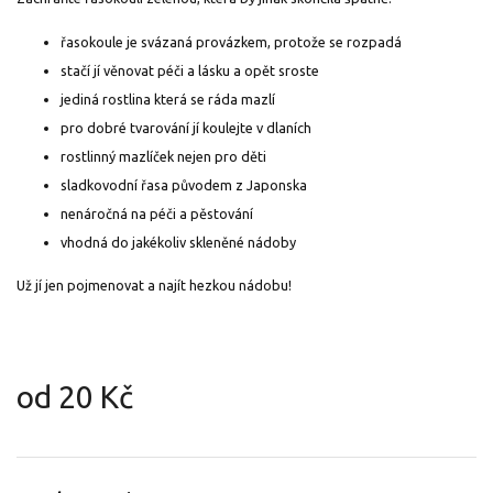
řasokoule je svázaná provázkem, protože se rozpadá
stačí jí věnovat péči a lásku a opět sroste
jediná rostlina která se ráda mazlí
pro dobré tvarování jí koulejte v dlaních
rostlinný mazlíček nejen pro děti
sladkovodní řasa původem z Japonska
nenáročná na péči a pěstování
vhodná do jakékoliv skleněné nádoby
Už jí jen pojmenovat a najít hezkou nádobu!
od
20 Kč
Měrná
cena: