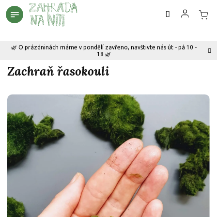
Přejít
na
obsah
🌿 O prázdninách máme v pondělí zavřeno, navštivte nás út - pá 10 -
18 🌿
Zachraň řasokouli