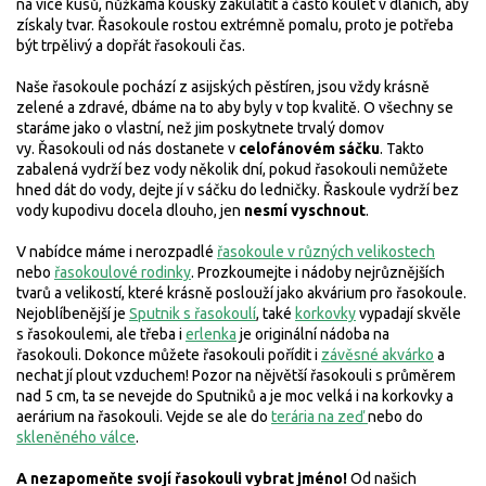
na více kusů, nůžkama kousky zakulatit a často koulet v dlaních, aby
získaly tvar. Řasokoule rostou extrémně pomalu, proto je potřeba
být trpělivý a dopřát řasokouli čas.
Naše řasokoule pochází z asijských pěstíren,
jsou vždy krásně
zelené a zdravé, dbáme na to aby byly v top kvalitě. O všechny se
staráme jako o vlastní, než jim poskytnete trvalý domov
vy.
Řasokouli od nás dostanete v
celofánovém sáčku
. Takto
zabalená vydrží bez vody několik dní, pokud řasokouli nemůžete
hned dát do vody, dejte jí v sáčku do ledničky. Řaskoule vydrží bez
vody kupodivu docela dlouho, jen
nesmí vyschnout
.
V nabídce máme i nerozpadlé
řasokoule v různých velikostech
nebo
řasokoulové rodinky
. Prozkoumejte i nádoby nejrůznějších
tvarů a velikostí, které krásně poslouží jako akvárium pro řasokoule.
Nejoblíbenější je
Sputnik s řasokoulí
, také
korkovky
vypadají skvěle
s řasokoulemi, ale třeba i
erlenka
je originální nádoba na
řasokouli.
Dokonce můžete řasokouli pořídit i
závěsné akvárko
a
nechat jí plout vzduchem! Pozor na nějvětší řasokouli s průměrem
nad 5 cm, ta se nevejde do Sputniků a je moc velká i na korkovky a
aerárium na řasokouli. Vejde se ale do
terária na zeď
nebo do
skleněného válce
.
A nezapomeňte svojí řasokouli vybrat jméno!
Od našich