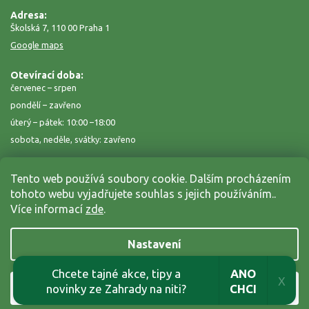
Adresa:
Školská 7, 110 00 Praha 1
Google maps
Otevírací doba:
červenec – srpen
pondělí – zavřeno
úterý – pátek: 10:00 –18:00
sobota, neděle, svátky: zavřeno
Tento web používá soubory cookie. Dalším procházením
tohoto webu vyjadřujete souhlas s jejich používáním..
Více informací
zde
.
Nastavení
Copyright 2026
Zahrada na niti
. Všechna práva vyhrazena.
Grafický návrh vytvořil a nakódoval
Shoptak.cz
Chcete tajné akce, tipy a
ANO
X
novinky ze Zahrady na niti?
Souhlasím
CHCI
Vytvořil Shoptet