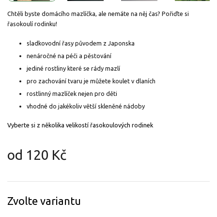
Chtěli byste domácího mazlíčka, ale nemáte na něj čas? Pořiďte si
řasokoulí rodinku!
sladkovodní řasy původem z Japonska
nenáročné na péči a pěstování
jediné rostliny které se rády mazlí
pro zachování tvaru je můžete koulet v dlaních
rostlinný mazlíček nejen pro děti
vhodné do jakékoliv větší skleněné nádoby
Vyberte si z několika velikostí řasokoulových rodinek
od
120 Kč
Měrná
cena:
Zvolte variantu