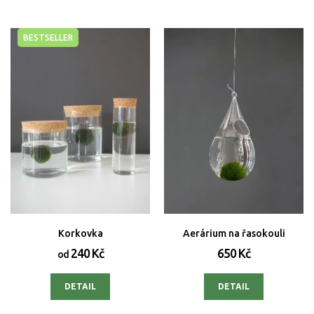
BESTSELLER
Korkovka
Aerárium na řasokouli
240 Kč
650 Kč
od
DETAIL
DETAIL