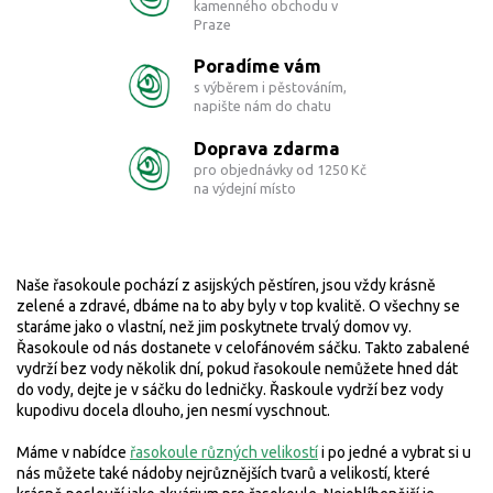
kamenného obchodu v
Praze
Poradíme vám
s výběrem i pěstováním,
napište nám do chatu
Doprava zdarma
pro objednávky od 1250 Kč
na výdejní místo
Naše řasokoule pochází z asijských pěstíren,
jsou vždy krásně
zelené a zdravé, dbáme na to aby byly v top kvalitě. O všechny se
staráme jako o vlastní, než jim poskytnete trvalý domov vy.
Řasokoule od nás dostanete v celofánovém sáčku. Takto zabalené
vydrží bez vody několik dní, pokud řasokoule nemůžete hned dát
do vody, dejte je v sáčku do ledničky. Řaskoule vydrží bez vody
kupodivu docela dlouho, jen nesmí vyschnout.
Máme v nabídce
řasokoule různých velikostí
i po jedné a vybrat si u
nás můžete také nádoby nejrůznějších tvarů a velikostí, které