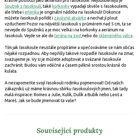
krásně poslouží jako akvárium pro řasokoule. Nejoblíbenější je
Sputnik s řasokoulí
, také
korkovky
vypadají skvěle s řasokoulemi,
ale třeba i
erlenka
je originální nádoba na řasokouli! Dokonce
můžete řasokouli pořídit i
závěsné akvárko
a nechat jí plout
vzduchem! Pozor na nějvětší řasokouli s průměrem nad 5 cm, ta se
nevejde do Sputniků a je moc velká i na korkovky a aerárium na
řasokouli. Vejde se ale do
terária na zeď
nebo do
skleněného válce
.
Tím jak řasokoule neustále propíráme a opečováváme se nám občas
nějaké rozpadnou. Aby nepřišly takové rozpadlé řasokoule na zmar,
svazujeme je. Vy si je můžete adoptovat a svázané řasokoule
zachránit. Budou vám vděčné a časem pěkně srostou krásně do
kulata.
A nezapomeňte svojí řasokouli rodinku pojmenovat! Od našich
zákazníků už máme krásnou sbírku řasokoulových jmen, tak tady
malá inspirace: Romeo a Julie, Kulík, Dulík a Bubík nebo Leoš a
Mareš. Jak se bude jmenovat ta vaše?
Související produkty