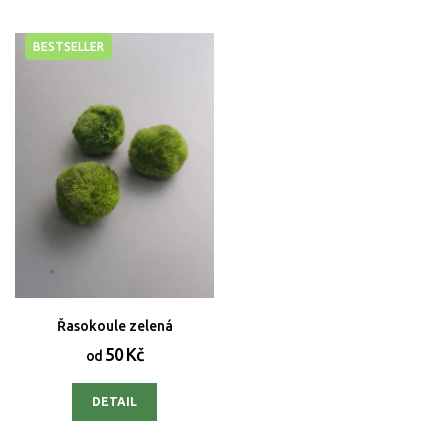
BESTSELLER
Řasokoule zelená
50 Kč
od
DETAIL