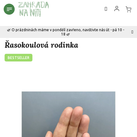
Přejít
na
obsah
🌿 O prázdninách máme v pondělí zavřeno, navštivte nás út - pá 10 -
18 🌿
Řasokoulová rodinka
BESTSELLER