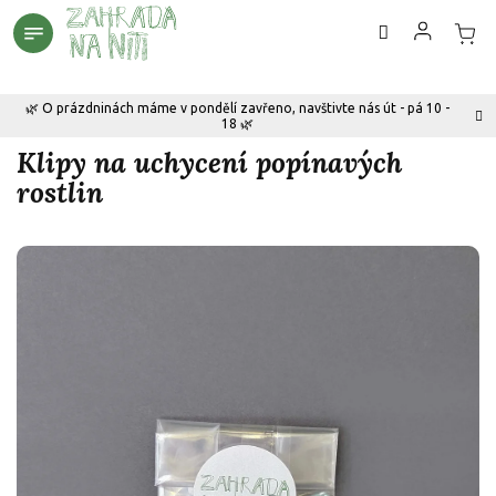
Přejít
na
obsah
🌿 O prázdninách máme v pondělí zavřeno, navštivte nás út - pá 10 -
18 🌿
Klipy na uchycení popínavých
rostlin