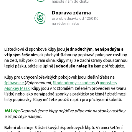
napište nám do chatu
Doprava zdarma
pro objednávky od 1250 Kč
na výdejní místo
Lístečkové či sponkové klipy jsou
jednoduchým, nenápadným a
vtipným řešením
jak přichytit šlahouny popínavé pokojové rostliny
na zeď, nábytek či rám okna. Klipy mají ze zadní strany oboustannou
lepící pásku, takže je úplně
jednoduše nalepíte
kam potřebujete.
Klipy pro uchycení převislých pokojovek jsou ideální třeba na
šplhavnice
(
Epipremnum
),
filodendrony scandens
či
monstery
Monkey Mask
.
Klipy jsou v roztomilém zeleném provedení ve tvaru
lístků nebo jako nenápadné sponky a prakticky se téměř ztratí mezi
listy popínavky. Klipy můžete použít např. i pro přichycení kabelů.
Náš tip:
Doporučujeme klipy nejdříve připevnit na stonky rostliny
a až po té je nalepit.
Balení obsahuje 5 lístečkových/sponkových klipů. V rámci šetření