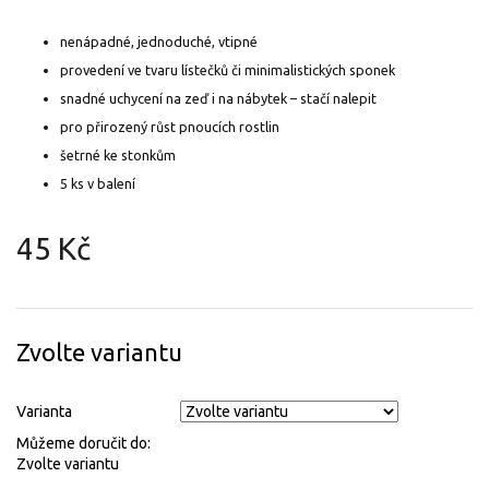
nenápadné, jednoduché, vtipné
provedení ve tvaru lístečků či minimalistických sponek
snadné uchycení na zeď i na nábytek – stačí nalepit
pro přirozený růst pnoucích rostlin
šetrné ke stonkům
5 ks v balení
45 Kč
Měrná
cena:
Zvolte variantu
Varianta
Můžeme doručit do:
Zvolte variantu