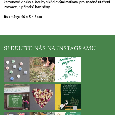
kartonové vložky a šrouby s křídlovými matkami pro snadné utažení.
Prováze je přírodní, bavlněný.
Rozměry:
40 × 5 × 2 cm
Z
á
p
a
t
í