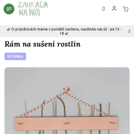
Přejít
na
obsah
🌿 O prázdninách máme v pondělí zavřeno, navštivte nás út - pá 10 -
18 🌿
Rám na sušení rostlin
NOVINKA