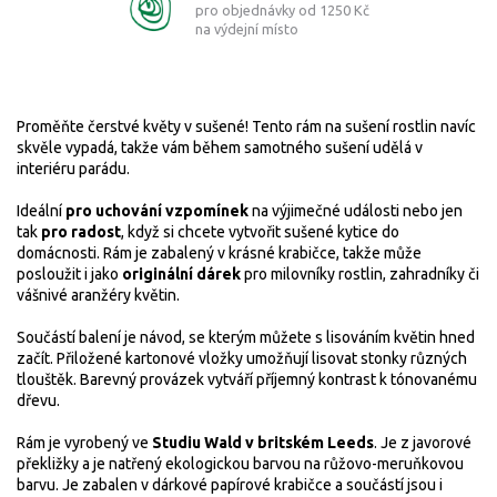
pro objednávky od 1250 Kč
na výdejní místo
Proměňte čerstvé květy v sušené! Tento rám na sušení rostlin navíc
skvěle vypadá, takže vám během samotného sušení udělá v
interiéru parádu.
Ideální
pro uchování vzpomínek
na výjimečné události nebo jen
tak
pro radost
, když si chcete vytvořit sušené kytice do
domácnosti. Rám je zabalený v krásné krabičce, takže může
posloužit i jako
originální dárek
pro milovníky rostlin, zahradníky či
vášnivé aranžéry květin.
Součástí balení je návod, se kterým můžete s lisováním květin hned
začít. Přiložené kartonové vložky umožňují lisovat stonky různých
tlouštěk. Barevný provázek vytváří příjemný kontrast k tónovanému
dřevu.
Rám je vyrobený ve
Studiu Wald v britském Leeds
. Je z javorové
překližky a je natřený ekologickou barvou na růžovo-meruňkovou
barvu. Je zabalen v dárkové papírové krabičce a součástí jsou i