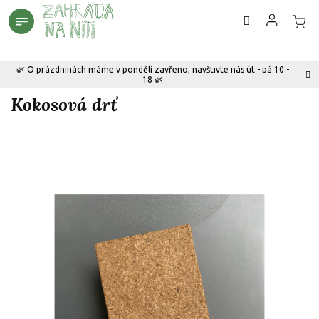
Přejít
na
obsah
🌿 O prázdninách máme v pondělí zavřeno, navštivte nás út - pá 10 -
18 🌿
Kokosová drť