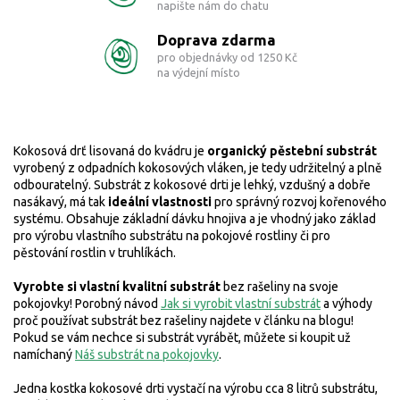
napište nám do chatu
Doprava zdarma
pro objednávky od 1250 Kč
na výdejní místo
Kokosová drť lisovaná do kvádru je
organický pěstební substrát
vyrobený z odpadních kokosových vláken, je tedy udržitelný a plně
odbouratelný. Substrát z kokosové drti je lehký, vzdušný a dobře
nasákavý, má tak
ideální vlastnosti
pro správný rozvoj kořenového
systému. Obsahuje základní dávku hnojiva a je vhodný jako základ
pro výrobu vlastního substrátu na pokojové rostliny či pro
pěstování rostlin v truhlíkách.
Vyrobte si vlastní kvalitní substrát
bez rašeliny na svoje
pokojovky! Porobný návod
Jak si vyrobit vlastní substrát
a výhody
proč používat substrát bez rašeliny najdete v článku na blogu!
Pokud se vám nechce si substrát vyrábět, můžete si koupit už
namíchaný
Náš substrát na pokojovky
.
Jedna kostka kokosové drti vystačí na výrobu cca 8 litrů substrátu,