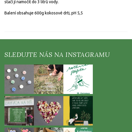
stačí jí namočit do 3 litrů vody.
Balení obsahuje 600g kokosové drti,
pH 5,5
Z
á
p
a
t
í