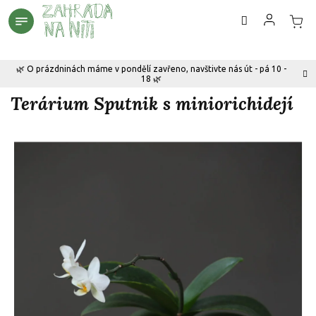
Přejít
na
obsah
🌿 O prázdninách máme v pondělí zavřeno, navštivte nás út - pá 10 -
18 🌿
Terárium Sputnik s miniorichidejí