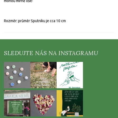
mohou mírně lišit!
Rozměr: průměr Sputniku je cca 10 cm
Z
á
p
a
t
í