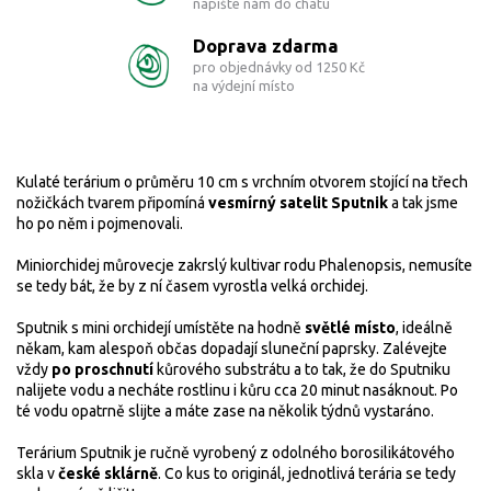
napište nám do chatu
Doprava zdarma
pro objednávky od 1250 Kč
na výdejní místo
Kulaté terárium o průměru 10 cm s vrchním otvorem stojící na třech
nožičkách tvarem připomíná
vesmírný satelit Sputnik
a tak jsme
ho po něm i pojmenovali.
Miniorchidej můrovec
je zakrslý kultivar rodu Phalenopsis, nemusíte
se tedy bát, že by z ní časem vyrostla velká orchidej.
Sputnik s mini orchidejí umístěte na hodně
světlé místo
, ideálně
někam, kam alespoň občas dopadají sluneční paprsky. Zalévejte
vždy
po proschnutí
kůrového substrátu a to tak, že do Sputniku
nalijete vodu a necháte rostlinu i kůru cca 20 minut nasáknout. Po
té vodu opatrně slijte a máte zase na několik týdnů vystaráno.
Terárium Sputnik je ručně vyrobený z odolného borosilikátového
skla v
české sklárně
.
Co kus to originál, jednotlivá terária se tedy