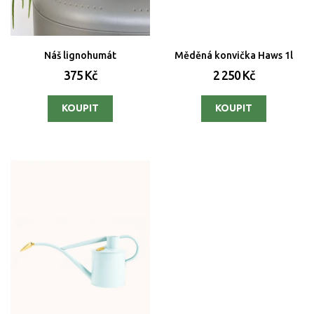
Náš lignohumát
Měděná konvička Haws 1l
375 Kč
2 250 Kč