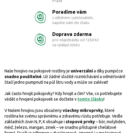
Praze
Poradíme vám
s výběrem i pěstováním,
napište nám do chatu
Doprava zdarma
pro objednávky od 1250 Kč
na výdejní místo
Naše hnojivo na pokojové rostliny je
univerzální
a díky pumpičce
snadno použitelné
. Už žádné složité rozmíchávání a odměřování!
Stačí jedno pumpnutí na půl litru vody a může se zalévat!
Jak často hnojit pokojovky? Kdy hnojit a čím? Vše, co potřebujete
vědět o hnojení pokojovek se dočtete v
tomto článku
!
V Našem hnojivu jsou obsaženy
všechny mikroprvky
, které
rostlina ke svému správnému a zdravému růstu potřebuje. V
edle
základních živin N, P, K obsahuje i
stopové prvky
– bór, molybden,
měď, železo, mangan, zinek –
ve snadno přístupné chelátové
formě. Dusík je přítomen v dusičnanové, amonné i v močovinové