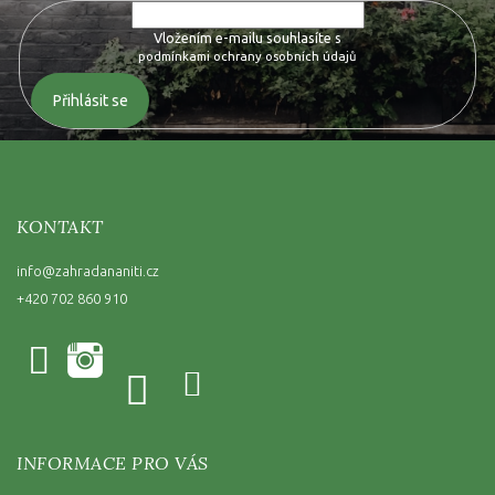
Vložením e-mailu souhlasíte s
podmínkami ochrany osobních údajů
Přihlásit se
KONTAKT
info
@
zahradananiti.cz
+420 702 860 910
INFORMACE PRO VÁS