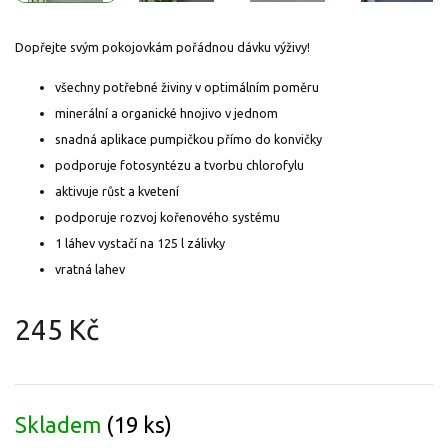
Dopřejte svým pokojovkám pořádnou dávku výživy!
všechny potřebné živiny v optimálním poměru
minerální a organické hnojivo v jednom
snadná aplikace pumpičkou přímo do konvičky
podporuje fotosyntézu a tvorbu chlorofylu
aktivuje růst a kvetení
podporuje rozvoj kořenového systému
1 láhev vystačí na 125 l zálivky
vratná lahev
245 Kč
Měrná
cena:
Skladem
(19 ks)