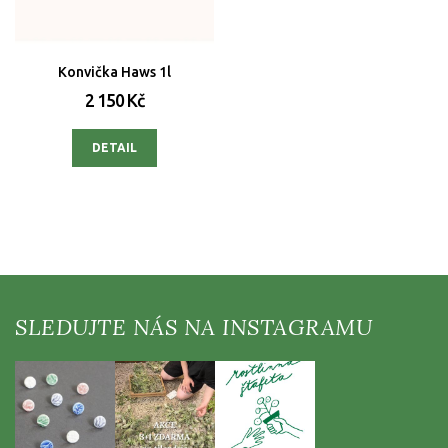
Konvička Haws 1l
2 150 Kč
DETAIL
Z
á
p
a
t
í