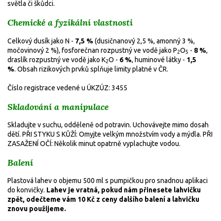
světla či škůdci.
Chemické a fyzikální vlastnosti
Celkový dusík jako N -
7,5 %
(dusičnanový 2,5 %, amonný 3 %,
močovinový 2 %), fosforečnan rozpustný ve vodě jako P
O
-
8 %
,
2
5
draslík rozpustný ve vodě jako K
O -
6 %
, huminové látky -
1,5
2
%
.
Obsah rizikových prvků splňuje limity platné v ČR.
Číslo registrace vedené u ÚKZÚZ: 3455
Skladování a manipulace
Skladujte v suchu, odděleně od potravin. Uchovávejte mimo dosah
dětí. PŘI STYKU S KŮŽÍ: Omyjte velkým množstvím vody a mýdla. PŘI
ZASAŽENÍ OČÍ: Několik minut opatrně vyplachujte vodou.
Balení
Plastová lahev o objemu 500 ml s pumpičkou pro snadnou aplikaci
do konvičky.
Lahev je vratná, pokud nám přinesete lahvičku
zpět, odečteme vám 10 Kč z ceny dalšího balení a lahvičku
znovu použijeme.