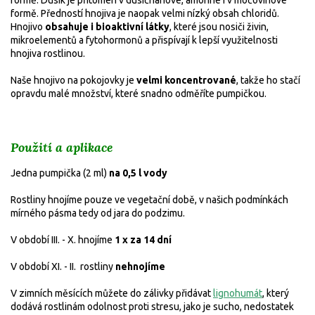
formě.
Předností hnojiva je naopak velmi nízký obsah chloridů.
Hnojivo
obsahuje i bioaktivní látky
, které jsou nosiči živin,
mikroelementů a fytohormonů a přispívají k lepší využitelnosti
hnojiva rostlinou.
Naše hnojivo na pokojovky je
velmi koncentrované
, takže ho stačí
opravdu malé množství, které snadno odměříte pumpičkou.
Použití a aplikace
Jedna pumpička (2 ml)
na 0,5 l vody
Rostliny hnojíme pouze ve vegetační době, v našich podmínkách
mírného pásma tedy od jara do podzimu.
V období III. - X. hnojíme
1 x za 14 dní
V období XI. - II. rostliny
nehnojíme
V zimních měsících můžete do zálivky přidávat
lignohumát
, který
dodává rostlinám odolnost proti stresu, jako je sucho, nedostatek