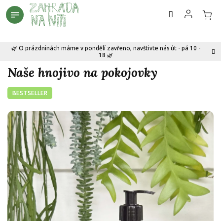
Přejít
na
obsah
🌿 O prázdninách máme v pondělí zavřeno, navštivte nás út - pá 10 -
18 🌿
Naše hnojivo na pokojovky
BESTSELLER