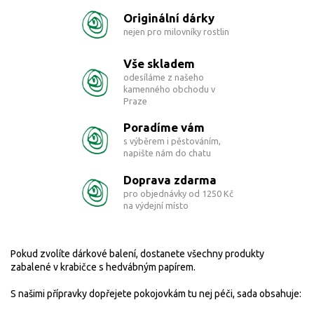
Originální dárky
nejen pro milovníky rostlin
Vše skladem
odesíláme z našeho
kamenného obchodu v
Praze
Poradíme vám
s výběrem i pěstováním,
napište nám do chatu
Doprava zdarma
pro objednávky od 1250 Kč
na výdejní místo
Pokud zvolíte dárkové balení, dostanete všechny produkty
zabalené v krabičce s hedvábným papírem.
S našimi přípravky dopřejete pokojovkám tu nej péči, sada obsahuje: