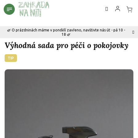
Přejít
na
obsah
🌿 O prázdninách máme v pondělí zavřeno, navštivte nás út - pá 10 -
18 🌿
Výhodná sada pro péči o pokojovky
TIP