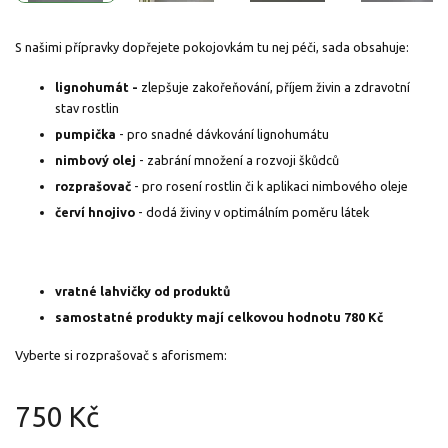
S našimi přípravky dopřejete pokojovkám tu nej péči, sada obsahuje:
lignohumát -
zlepšuje zakořeňování, příjem živin a zdravotní
stav rostlin
pumpička
- pro snadné dávkování lignohumátu
nimbový olej
- zabrání množení a rozvoji škůdců
rozprašovač
- pro rosení rostlin či k aplikaci nimbového oleje
červí hnojivo
- dodá živiny v optimálním poměru látek
vratné lahvičky od produktů
samostatné produkty mají celkovou hodnotu 780 Kč
Vyberte si rozprašovač s aforismem:
750 Kč