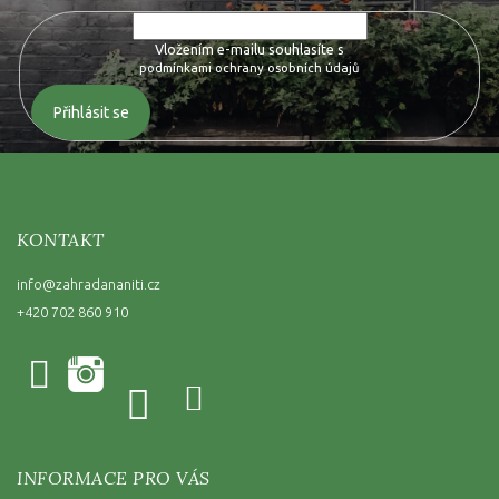
Vložením e-mailu souhlasíte s
podmínkami ochrany osobních údajů
Přihlásit se
KONTAKT
info
@
zahradananiti.cz
+420 702 860 910
INFORMACE PRO VÁS