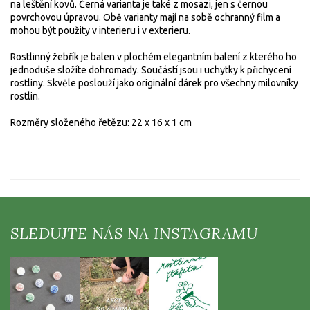
na leštění kovů. Černá varianta je také z mosazi, jen s černou
povrchovou úpravou. Obě varianty mají na sobě ochranný film a
mohou být použity v interieru i v exterieru.
Rostlinný žebřík je balen v plochém elegantním balení z kterého ho
jednoduše složíte dohromady. Součástí jsou i uchytky k přichycení
rostliny. Skvěle poslouží jako originální dárek pro všechny milovníky
rostlin.
Rozměry složeného řetězu: 22 x 16 x 1 cm
Z
á
p
a
t
í