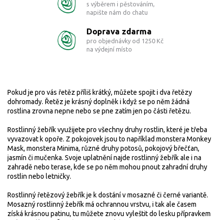
s výběrem i pěstováním,
napište nám do chatu
Doprava zdarma
pro objednávky od 1250 Kč
na výdejní místo
Pokud je pro vás řetěz příliš krátký, můžete spojit i dva řetězy
dohromady. Řetěz je krásný doplněk i když se po něm žádná
rostlina zrovna nepne nebo se pne zatím jen po části řetězu.
Rostlinný žebřík využijete pro všechny druhy rostlin, které je třeba
vyvazovat k opoře. Z pokojovek jsou to například monstera Monkey
Mask, monstera Minima, různé druhy potosů, pokojový břečťan,
jasmín či mučenka. Svoje uplatnění najde rostlinný žebřík ale i na
zahradě nebo terase, kde se po něm mohou pnout zahradní druhy
rostlin nebo letničky.
Rostlinný řetězový žebřík je k dostání v mosazné či černé variantě.
Mosazný rostlinný žebřík má ochrannou vrstvu, i tak ale časem
získá krásnou patinu, tu můžete znovu vyleštit do lesku přípravkem