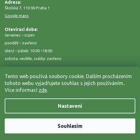
Adresa:
Školská 7, 110 00 Praha 1
Google maps
Otevírací doba:
červenec – srpen
pondělí – zavřeno
úterý – pátek: 10:00 –18:00
sobota, neděle, svátky: zavřeno
Tento web používá soubory cookie. Dalším procházením
tohoto webu vyjadřujete souhlas s jejich používáním..
Více informací
zde
.
Nastavení
Copyright 2026
Zahrada na niti
. Všechna práva vyhrazena.
Grafický návrh vytvořil a nakódoval
Shoptak.cz
Souhlasím
Vytvořil Shoptet