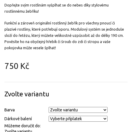
Dopřejte svým rostlinám vyšplhat se do nebes díky stylovému
rostlinnému žebříku!
Funkční a zároveň originální rostlinný žebřík pro všechny pnoucí či
plazivé rostliny, které potřebují oporu. Modulový systém se jednoduše
složí do řetězu, který můžete velikostně uzpůsobit až do délky 190 cm.
Pověsíte ho na obyčejný hřebík či šroub do zdi či stropu a vaše
pokojovka může vesele šplhat!
750 Kč
Měrná
cena:
Zvolte variantu
Barva
Dárkové balení
Můžeme doručit do:
Zvolte variantu