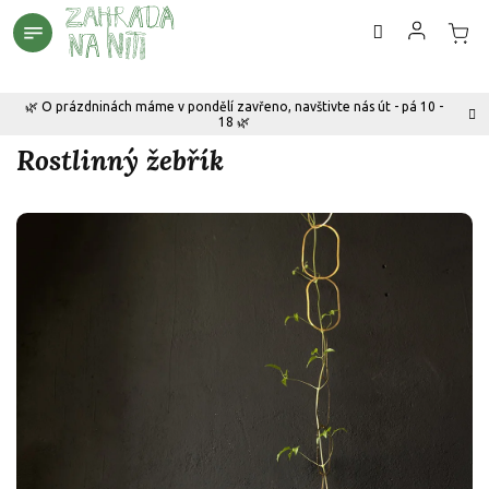
Přejít
na
obsah
🌿 O prázdninách máme v pondělí zavřeno, navštivte nás út - pá 10 -
18 🌿
Rostlinný žebřík